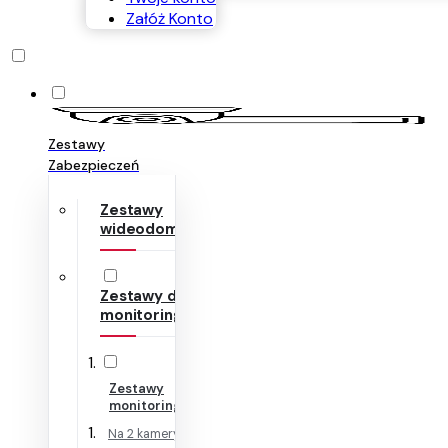
Załóż Konto
Zestawy
Zabezpieczeń
Zestawy
wideodomofonów
Zestawy do
monitoringu
Zestawy
monitoringu IP
Na 2 kamery