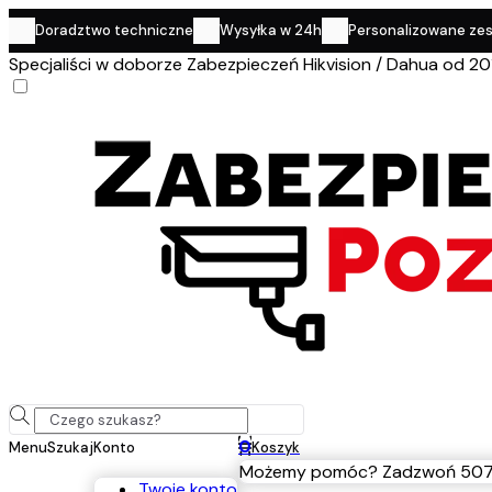
Doradztwo techniczne
Wysyłka w 24h
Personalizowane ze
Specjaliści w doborze Zabezpieczeń Hikvision / Dahua od 20
0
Menu
Szukaj
Konto
Koszyk
Możemy pomóc? Zadzwoń 507
Twoje konto