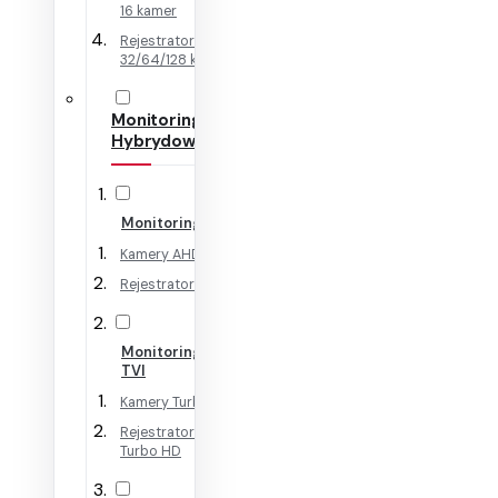
16 kamer
Rejestratory IP na
32/64/128 kamer
Monitoring
Hybrydowy
Monitoring AHD
Kamery AHD
Rejestratory AHD
Monitoring HD-
TVI
Kamery Turbo HD
Rejestratory
Turbo HD