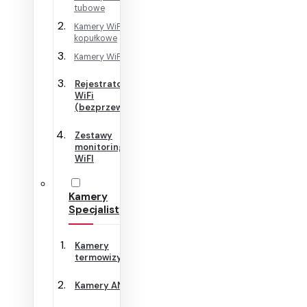
tubowe
Kamery WiFi
kopułkowe
Kamery WiFi Cube
Rejestratory
WiFi
(bezprzewodowe)
Zestawy
monitoringu
WiFI
Kamery
Specjalistyczne
Kamery
termowizyjne
Kamery ANPR