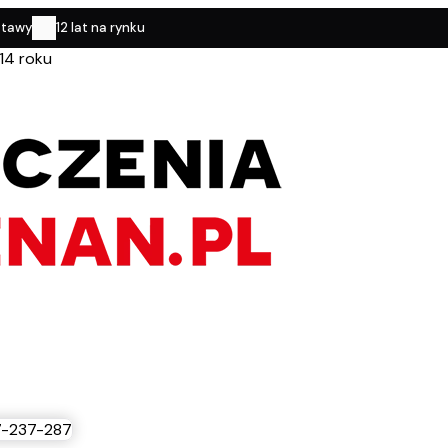
stawy
12 lat na rynku
14 roku
-237-287