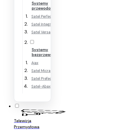
Systemy
przewodowe
Satel Perfecta
Satel Integra
Satel Versa
Systemy
bezprzewodowe
Ajax
Satel Micra
Satel Prefecta WRL
Satel-Abax
Telewizja
Przemysłowa