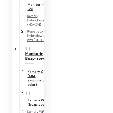
Monitoring HD-
CVI
Kamery
hybrydowe 4w1
(HD-CVI)
Rejestratory
hybrydowe + IP
5w1 (HD-CVI)
Monitoring
Bezprzewodowy
Kamery GSM
(SIM,
akumulator,
solar)
Kamery WiFi
(bezprzewodowe)
Kamery WiFi