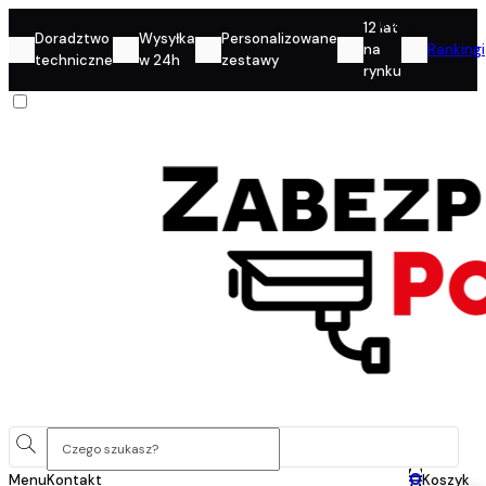
Konto
12 lat
Doradztwo
Wysyłka
Personalizowane
na
Rankingi
techniczne
w 24h
zestawy
rynku
0
Menu
Kontakt
Koszyk