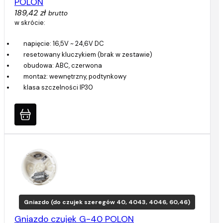
POLON
189,42 zł
brutto
w skrócie:
napięcie: 16,5V ~ 24,6V DC
resetowany kluczykiem (brak w zestawie)
obudowa: ABC, czerwona
montaż: wewnętrzny, podtynkowy
klasa szczelności IP30
Gniazdo (do czujek szeregów 40, 4043, 4046, 60,46)
Gniazdo czujek G-40 POLON