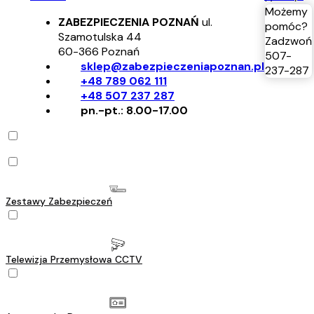
Możemy
ZABEZPIECZENIA POZNAŃ
ul.
pomóc?
Szamotulska 44
Zadzwoń
60-366
Poznań
507-
sklep@zabezpieczeniapoznan.pl
237-287
+48 789 062 111
+48 507 237 287
pn.-pt.: 8.00-17.00
Zestawy Zabezpieczeń
Telewizja Przemysłowa CCTV