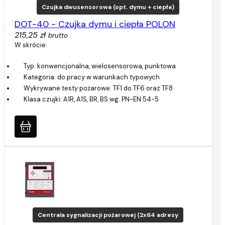
Czujka dwusensorowa (opt. dymu + ciepła)
DOT-40 - Czujka dymu i ciepła POLON
215,25 zł
brutto
W skrócie:
Typ: konwencjonalna, wielosensorowa, punktowa
Kategoria: do pracy w warunkach typowych
Wykrywane testy pożarowe: TF1 do TF6 oraz TF8
Klasa czujki: A1R, A1S, BR, BS wg. PN-EN 54-5
Centrala sygnalizacji pożarowej (2x64 adresy