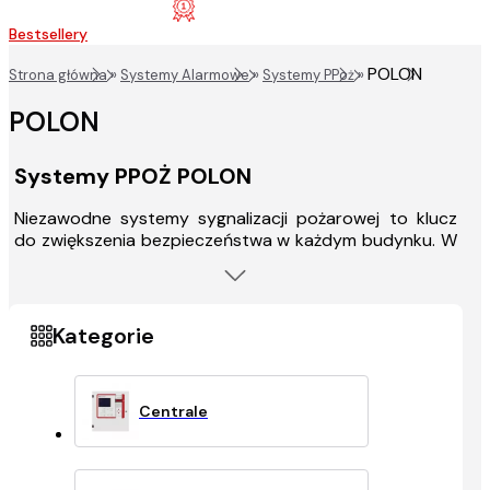
Bestsellery
POLON
Strona główna
»
Systemy Alarmowe
»
Systemy PPoż
»
POLON
Systemy PPOŻ POLON
Niezawodne systemy sygnalizacji pożarowej to klucz
do zwiększenia bezpieczeństwa w każdym budynku. W
naszej ofercie znajdziesz zaawansowane
technologicznie systemy sygnalizacji pożarowej od
renomowanej marki Polon-Alfa, które szybko
wykrywają dym i wzrost temperatury, alarmując
dźwiękiem i sygnałem optycznym. Centrala pożarowa,
współpracująca z czujkami przeciwpożarowymi oraz
sygnalizatorami, minimalizuje szkody i chroni zdrowie
Centrale
oraz życie. Inwestując w te systemy, inwestujesz w
spokój i bezpieczeństwo wszystkich użytkowników
obiektu. Wybierz produkty Polon-Alfa i bądź
przygotowany na niespodziewane sytuacje.