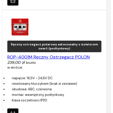
Ręczny ostrzegacz pożarowy adresowalny z izolatorem
zwarć (podtynkowy)
ROP-4001M Ręczny Ostrzegacz POLON
239,00 zł
brutto
w skrócie:
napięcie: 16,5V ~ 24,6V DC
resetowany kluczykiem (brak w zestawie)
obudowa: ABC, czerwona
montaż: wewnętrzny, podtynkowy
klasa szczelności IP30