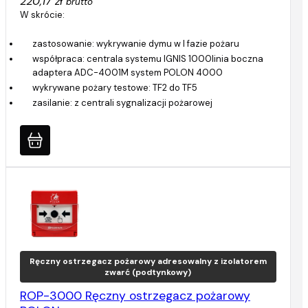
220,17 zł
brutto
W skrócie:
zastosowanie: wykrywanie dymu w I fazie pożaru
współpraca: centrala systemu IGNIS 1000linia boczna
adaptera ADC-4001M system POLON 4000
wykrywane pożary testowe: TF2 do TF5
zasilanie: z centrali sygnalizacji pożarowej
Ręczny ostrzegacz pożarowy adresowalny z izolatorem
zwarć (podtynkowy)
ROP-3000 Ręczny ostrzegacz pożarowy