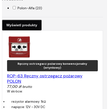
Polon-Alfa (23)
Ręczny ostrzegacz pożarowy konwencjonalny
(wtynkowy)
ROP-63 Ręczny ostrzegacz pożarowy
POLON
77,00 zł
brutto
W skrócie:
rezystor alarmowy: 1kΩ
napięcie: 12V ~ 30V DC