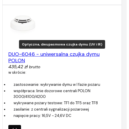
Optyczna, dwupasmowa czujka dymu (UV i IR)
DUO-6046 - uniwersalna czujka dymu
POLON
435,42 zł
brutto
w skrócie:
zastosowanie: wykrywanie dymu w I fazie pożaru
współpraca: linie dozorowe centrali POLON
3000/4100/4200
wykrywane pożary testowe: TF1 do TF5 oraz TF8
zasilanie: z centrali sygnalizacji pożarowej
napięcie pracy: 16,5V ~ 24,6V DC