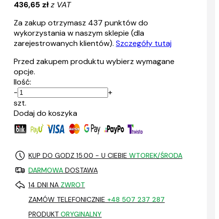
436,65 zł
z VAT
Za zakup otrzymasz
437
punktów do
wykorzystania w naszym sklepie (dla
zarejestrowanych klientów).
Szczegóły tutaj
Przed zakupem produktu wybierz wymagane
opcje.
Ilość:
-
+
szt.
Dodaj do koszyka
KUP DO GODZ 15.00 - U CIEBIE
WTOREK/ŚRODA
DARMOWA
DOSTAWA
14 DNI NA
ZWROT
ZAMÓW TELEFONICZNIE
+48 507 237 287
PRODUKT
ORYGINALNY