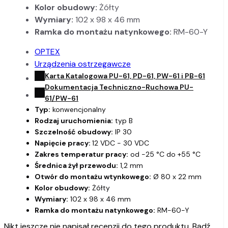
Kolor obudowy:
Żółty
Wymiary:
102 x 98 x 46 mm
Ramka do montażu natynkowego:
RM-60-Y
OPTEX
Urządzenia ostrzegawcze
Karta Katalogowa PU-61, PD-61, PW-61 i PB-61
Dokumentacja Techniczno-Ruchowa PU-
61/PW-61
Typ:
konwencjonalny
Rodzaj uruchomienia:
typ B
Szczelność obudowy:
IP 30
Napięcie pracy:
12 VDC - 30 VDC
Zakres temperatur pracy:
od -25 °C do +55 °C
Średnica żył przewodu:
1,2 mm
Otwór do montażu wtynkowego:
Ø 80 x 22 mm
Kolor obudowy:
Żółty
Wymiary:
102 x 98 x 46 mm
Ramka do montażu natynkowego:
RM-60-Y
Nikt jeszcze nie napisał recenzji do tego produktu. Bądź