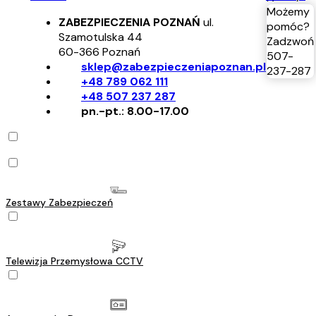
Możemy
ZABEZPIECZENIA POZNAŃ
ul.
pomóc?
Szamotulska 44
Zadzwoń
60-366
Poznań
507-
sklep@zabezpieczeniapoznan.pl
237-287
+48 789 062 111
+48 507 237 287
pn.-pt.: 8.00-17.00
Zestawy Zabezpieczeń
Telewizja Przemysłowa CCTV