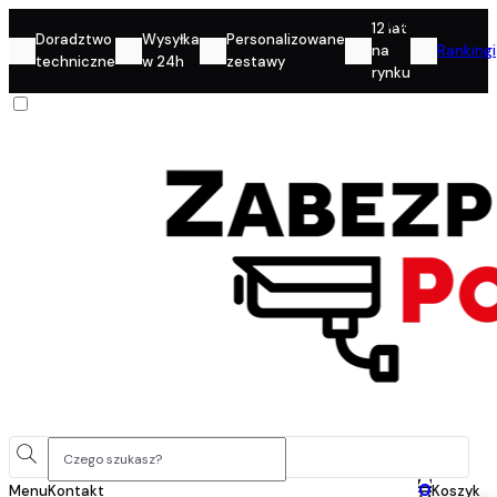
Konto
12 lat
Doradztwo
Wysyłka
Personalizowane
na
Rankingi
techniczne
w 24h
zestawy
rynku
0
Menu
Kontakt
Koszyk