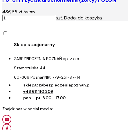
436,65 zł
brutto
szt.
Dodaj do koszyka
ZABEZPIECZENIA POZNAŃ sp. z o.o.
Szamotulska 44
60-366 Poznań
NIP:
779-251-97-14
sklep@zabezpieczeniapoznan.pl
+48 611 110 309
pon. - pt. 8.00 - 17.00