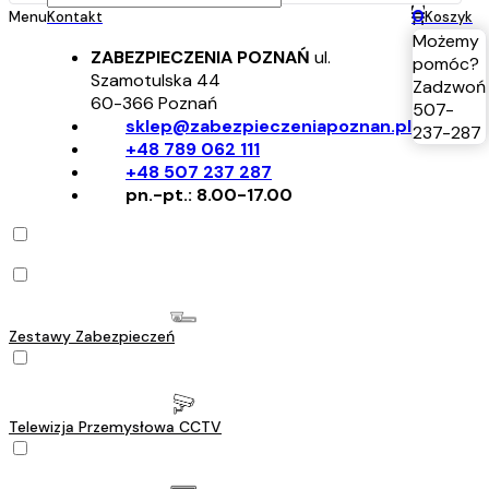
0
Menu
Kontakt
Koszyk
Możemy
ZABEZPIECZENIA POZNAŃ
ul.
pomóc?
Szamotulska 44
Zadzwoń
60-366
Poznań
507-
sklep@zabezpieczeniapoznan.pl
237-287
+48 789 062 111
+48 507 237 287
pn.-pt.: 8.00-17.00
Zestawy Zabezpieczeń
Telewizja Przemysłowa CCTV