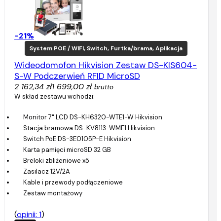
-21%
System POE / WIFI, Switch, Furtka/brama, Aplikacja
Wideodomofon Hikvision Zestaw DS-KIS604-
S-W Podczerwień RFID MicroSD
2 162,34 zł
1 699,00 zł
brutto
W skład zestawu wchodzi:
Monitor 7" LCD DS-KH6320-WTE1-W Hikvision
Stacja bramowa DS-KV8113-WME1 Hikvision
Switch PoE DS-3E0105P-E Hikvision
Karta pamięci microSD 32 GB
Breloki zbliżeniowe x5
Zasilacz 12V/2A
Kable i przewody podłączeniowe
Zestaw montażowy
(
opinii: 1
)