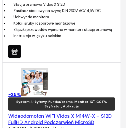
Stacja bramowa Vidos X S12D
Zasilacz sieciowy na szynę DIN 230V AC/14,5V DC
Uchwyt do monitora
Kołki i śruby rozporowe montażowe
Złączki przewodów wpinane w monitor i stację bramową
Instrukcja w języku polskim
-25%
System 4-żyłowy, Furtka/brama, Monitor 10", CCTV,
Szyfrator, Aplikacja
Wideodomofon WIFI Vidos X M14W-X + S12D
FullHD Android Podczerwień MicroSD