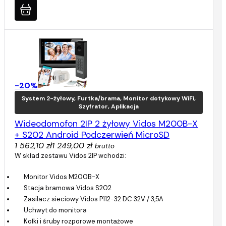
-20%
System 2-żyłowy, Furtka/brama, Monitor dotykowy WiFi,
Szyfrator, Aplikacja
Wideodomofon 2IP 2 żyłowy Vidos M200B-X
+ S202 Android Podczerwień MicroSD
1 562,10 zł
1 249,00 zł
brutto
W skład zestawu Vidos 2IP wchodzi:
Monitor Vidos M200B-X
Stacja bramowa Vidos S202
Zasilacz sieciowy Vidos P112-32 DC 32V / 3,5A
Uchwyt do monitora
Kołki i śruby rozporowe montażowe