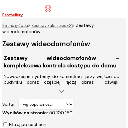
Bestsellery
Zestawy
Strona główna
»
Zestawy Zabezpieczeń
»
wideodomofonów
Zestawy wideodomofonów
Zestawy wideodomofonów –
kompleksowa kontrola dostępu do domu
Nowoczesne systemy do komunikacji przy wejściu do
budynku coraz częściej łączą obraz i dźwięk,
pozwalając na wygodne sprawdzenie, kto stoi przed
drzwiami, bez konieczności ich otwierania. Dzięki takim
zestawom możliwe jest nie tylko prowadzenie
Sortuj
rozmowy, ale też podgląd wideo na żywo, co znacznie
zwiększa bezpieczeństwo. Montaż jest prosty, a
Wyników na stronie:
50
100
150
obsługa intuicyjna, co sprawia, że sprawdzają się
zarówno w domach, jak i firmach. Dodatkową zaletą
Filtruj po cechach
jest możliwość sterowania i monitoringu zdalnego