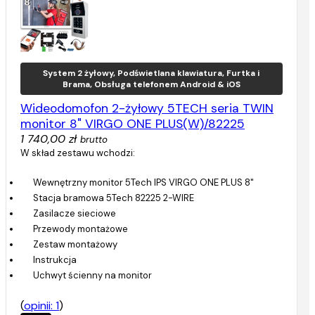
System 2 żyłowy, Podświetlana klawiatura, Furtka i
Brama, Obsługa telefonem Android & iOS
Wideodomofon 2-żyłowy 5TECH seria TWIN
monitor 8" VIRGO ONE PLUS(W)/82225
1 740,00 zł
brutto
W skład zestawu wchodzi:
Wewnętrzny monitor 5Tech IPS VIRGO ONE PLUS 8"
Stacja bramowa 5Tech 82225 2-WIRE
Zasilacze sieciowe
Przewody montażowe
Zestaw montażowy
Instrukcja
Uchwyt ścienny na monitor
(
opinii: 1
)