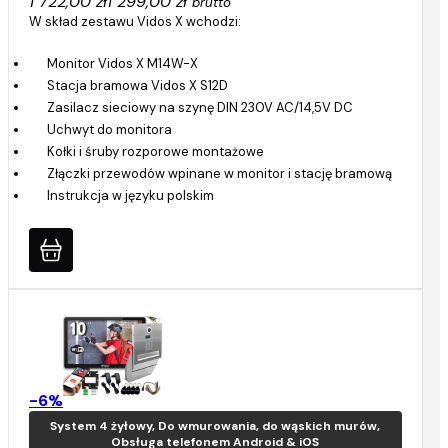
1 722,00 zł
1 299,00 zł
brutto
W skład zestawu Vidos X wchodzi:
Monitor Vidos X M14W-X
Stacja bramowa Vidos X S12D
Zasilacz sieciowy na szynę DIN 230V AC/14,5V DC
Uchwyt do monitora
Kołki i śruby rozporowe montażowe
Złączki przewodów wpinane w monitor i stację bramową
Instrukcja w języku polskim
-6%
System 4 żyłowy, Do wmurowania, do wąskich murów,
Obsługa telefonem Android & iOS