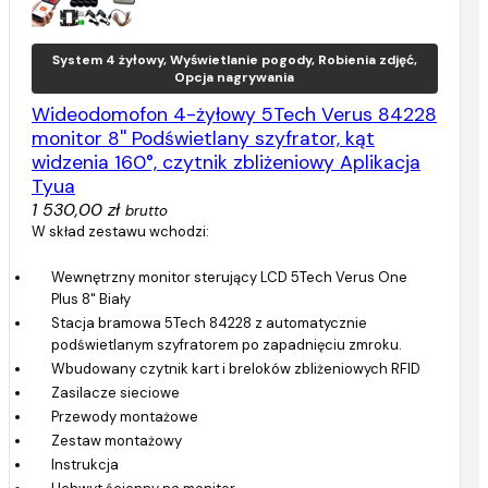
System 4 żyłowy, Wyświetlanie pogody, Robienia zdjęć,
Opcja nagrywania
Wideodomofon 4-żyłowy 5Tech Verus 84228
monitor 8'' Podświetlany szyfrator, kąt
widzenia 160°, czytnik zbliżeniowy Aplikacja
Tyua
1 530,00 zł
brutto
W skład zestawu wchodzi:
Wewnętrzny monitor sterujący LCD 5Tech Verus One
Plus 8" Biały
Stacja bramowa 5Tech 84228 z automatycznie
podświetlanym szyfratorem po zapadnięciu zmroku.
Wbudowany czytnik kart i breloków zbliżeniowych RFID
Zasilacze sieciowe
Przewody montażowe
Zestaw montażowy
Instrukcja