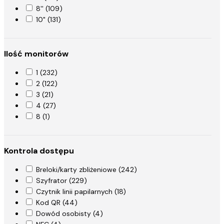
95° (2)
8'' (109)
10" (131)
Ilość monitorów
1 (232)
2 (122)
3 (21)
4 (27)
8 (1)
Kontrola dostępu
Breloki/karty zbliżeniowe (242)
Szyfrator (229)
Czytnik linii papilarnych (18)
Kod QR (44)
Dowód osobisty (4)