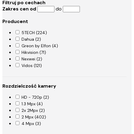
Filtruj po cechach
przez smartfony. Wybierając zestawy
Zakres cen od
do
wideodomofonów, zyskujesz wygodę i pewność, że
nikt niepożądany nie dostanie się na teren Twojej
Producent
posesji.
5TECH (224)
Dahua (2)
Greon by Elfon (4)
Hikvision (71)
Nexwei (2)
Vidos (121)
Rozdzielczość kamery
HD - 720p (2)
1.3 Mpx (4)
2x 2Mpx (2)
2 Mpx (402)
4 Mpx (3)