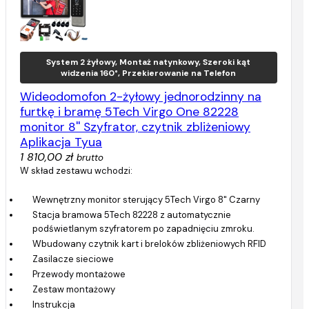
System 2 żyłowy, Montaż natynkowy, Szeroki kąt
widzenia 160°, Przekierowanie na Telefon
Wideodomofon 2-żyłowy jednorodzinny na
furtkę i bramę 5Tech Virgo One 82228
monitor 8'' Szyfrator, czytnik zbliżeniowy
Aplikacja Tyua
1 810,00 zł
brutto
W skład zestawu wchodzi:
Wewnętrzny monitor sterujący 5Tech Virgo 8" Czarny
Stacja bramowa 5Tech 82228 z automatycznie
podświetlanym szyfratorem po zapadnięciu zmroku.
Wbudowany czytnik kart i breloków zbliżeniowych RFID
Zasilacze sieciowe
Przewody montażowe
Zestaw montażowy
Instrukcja