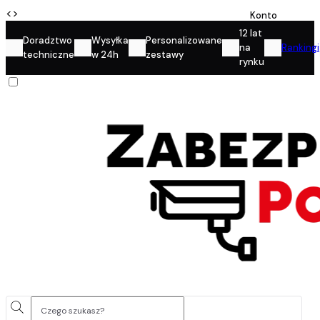
<
>
Konto
12 lat
Doradztwo
Wysyłka
Personalizowane
na
Rankingi
techniczne
w 24h
zestawy
rynku