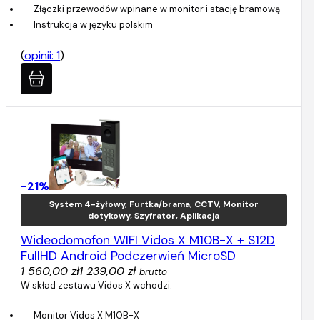
Złączki przewodów wpinane w monitor i stację bramową
Instrukcja w języku polskim
(
opinii: 1
)
-21%
System 4-żyłowy, Furtka/brama, CCTV, Monitor
dotykowy, Szyfrator, Aplikacja
Wideodomofon WIFI Vidos X M10B-X + S12D
FullHD Android Podczerwień MicroSD
1 560,00 zł
1 239,00 zł
brutto
W skład zestawu Vidos X wchodzi:
Monitor Vidos X M10B-X