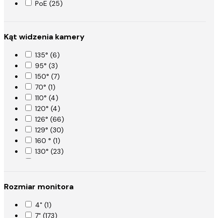
PoE (25)
Kąt widzenia kamery
135° (6)
95° (3)
150° (7)
70° (1)
110° (4)
120° (4)
126° (66)
129° (30)
160 ° (1)
130° (23)
140° (87)
144° (2)
146° (21)
Rozmiar monitora
160° (71)
170° (54)
4" (1)
180° (29)
7" (173)