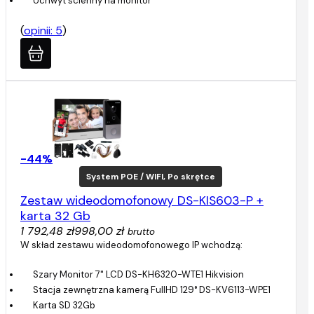
Uchwyt ścienny na monitor
(
opinii: 5
)
-44%
System POE / WIFI, Po skrętce
Zestaw wideodomofonowy DS-KIS603-P +
karta 32 Gb
1 792,48 zł
998,00 zł
brutto
W skład zestawu wideodomofonowego IP wchodzą:
Szary Monitor 7" LCD DS-KH6320-WTE1 Hikvision
Stacja zewnętrzna kamerą FullHD 129° DS-KV6113-WPE1
Karta SD 32Gb