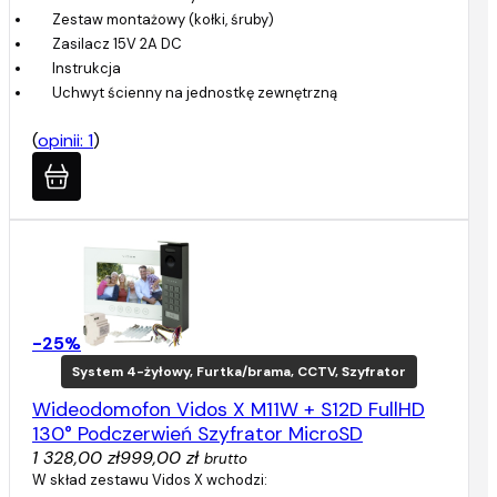
Zestaw montażowy (kołki, śruby)
Zasilacz 15V 2A DC
Instrukcja
Uchwyt ścienny na jednostkę zewnętrzną
(
opinii: 1
)
-25%
System 4-żyłowy, Furtka/brama, CCTV, Szyfrator
Wideodomofon Vidos X M11W + S12D FullHD
130° Podczerwień Szyfrator MicroSD
1 328,00 zł
999,00 zł
brutto
W skład zestawu Vidos X wchodzi: