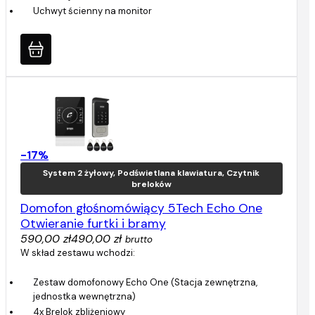
Uchwyt ścienny na monitor
-17%
System 2 żyłowy, Podświetlana klawiatura, Czytnik
breloków
Domofon głośnomówiący 5Tech Echo One
Otwieranie furtki i bramy
590,00 zł
490,00 zł
brutto
W skład zestawu wchodzi:
Zestaw domofonowy Echo One (Stacja zewnętrzna,
jednostka wewnętrzna)
4x Brelok zbliżeniowy