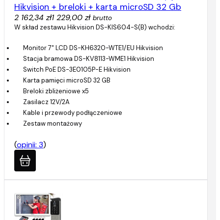
Hikvision + breloki + karta microSD 32 Gb
2 162,34 zł
1 229,00 zł
brutto
W skład zestawu Hikvision DS-KIS604-S(B) wchodzi:
Monitor 7" LCD DS-KH6320-WTE1/EU Hikvision
Stacja bramowa DS-KV8113-WME1 Hikvision
Switch PoE DS-3E0105P-E Hikvision
Karta pamięci microSD 32 GB
Breloki zbliżeniowe x5
Zasilacz 12V/2A
Kable i przewody podłączeniowe
Zestaw montażowy
(
opinii: 3
)