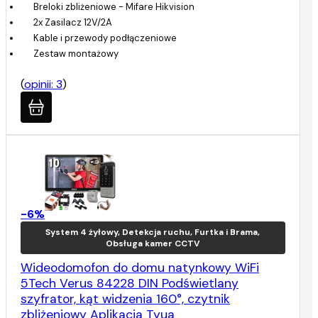
Breloki zbliżeniowe - Mifare Hikvision
2x Zasilacz 12V/2A
Kable i przewody podłączeniowe
Zestaw montażowy
(
opinii: 3
)
-6%
System 4 żyłowy, Detekcja ruchu, Furtka i Brama,
Obsługa kamer CCTV
Wideodomofon do domu natynkowy WiFi
5Tech Verus 84228 DIN Podświetlany
szyfrator, kąt widzenia 160°, czytnik
zbliżeniowy Aplikacja Tyua