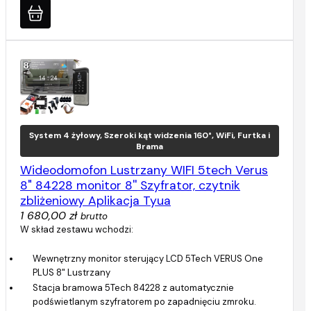
System 4 żyłowy, Szeroki kąt widzenia 160°, WiFi, Furtka i
Brama
Wideodomofon Lustrzany WIFI 5tech Verus
8" 84228 monitor 8'' Szyfrator, czytnik
zbliżeniowy Aplikacja Tyua
1 680,00 zł
brutto
W skład zestawu wchodzi:
Wewnętrzny monitor sterujący LCD 5Tech VERUS One
PLUS 8" Lustrzany
Stacja bramowa 5Tech 84228 z automatycznie
podświetlanym szyfratorem po zapadnięciu zmroku.