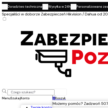
Doradztwo techniczne
Wysyłka w 24h
Personalizowane ze
Specjaliści w doborze Zabezpieczeń Hikvision / Dahua od 20
0
Menu
Szukaj
Konto
Koszyk
Możemy pomóc? Zadzwoń 507
Twoje konto