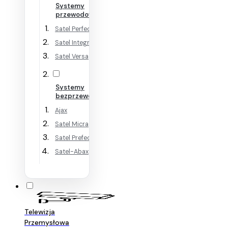
Systemy
przewodowe
Satel Perfecta
Satel Integra
Satel Versa
Systemy
bezprzewodowe
Ajax
Satel Micra
Satel Prefecta WRL
Satel-Abax
Telewizja
Przemysłowa