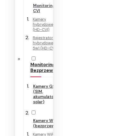
Monitoring HD-
CVI
Kamery
hybrydowe 4w1
(HD-CVI)
Rejestratory
hybrydowe + IP
5w1 (HD-CVI)
Monitoring
Bezprzewodowy
Kamery GSM
(SIM,
akumulator,
solar)
Kamery WiFi
(bezprzewodowe)
Kamery WiFi