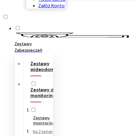
Załóż Konto
Zestawy
Zabezpieczeń
Zestawy
wideodomofonów
Zestawy do
monitoringu
Zestawy
monitoringu IP
Na 2 kamery