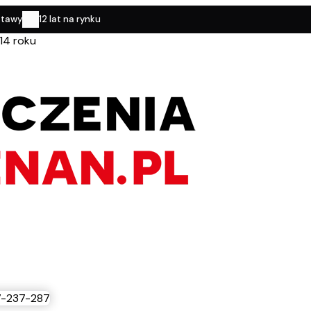
stawy
12 lat na rynku
14 roku
-237-287