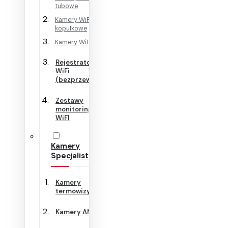
tubowe
Kamery WiFi
kopułkowe
Kamery WiFi Cube
Rejestratory
WiFi
(bezprzewodowe)
Zestawy
monitoringu
WiFI
Kamery
Specjalistyczne
Kamery
termowizyjne
Kamery ANPR