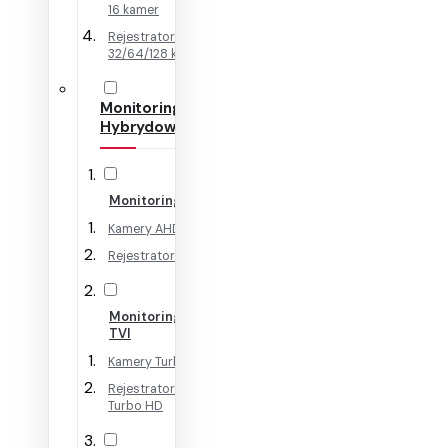
16 kamer
Rejestratory IP na
32/64/128 kamer
Monitoring
Hybrydowy
Monitoring AHD
Kamery AHD
Rejestratory AHD
Monitoring HD-
TVI
Kamery Turbo HD
Rejestratory
Turbo HD