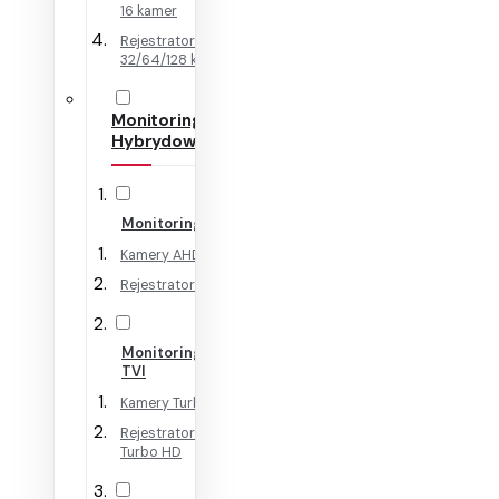
16 kamer
Rejestratory IP na
32/64/128 kamer
Monitoring
Hybrydowy
Monitoring AHD
Kamery AHD
Rejestratory AHD
Monitoring HD-
TVI
Kamery Turbo HD
Rejestratory
Turbo HD