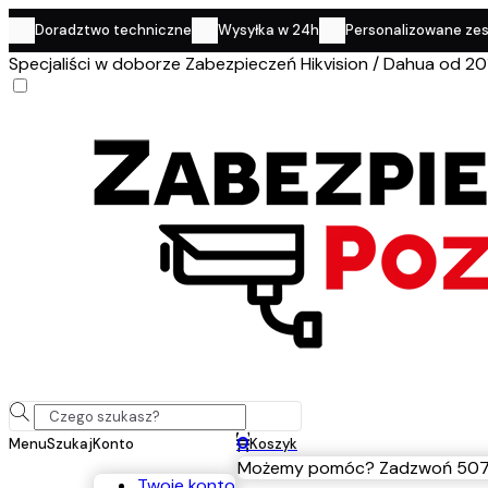
Doradztwo techniczne
Wysyłka w 24h
Personalizowane ze
Specjaliści w doborze Zabezpieczeń Hikvision / Dahua od 20
0
Menu
Szukaj
Konto
Koszyk
Możemy pomóc? Zadzwoń 507
Twoje konto