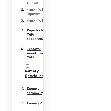
tubowe
Kamery WiFi
kopułkowe
Kamery WiFi Cube
Rejestratory
WiFi
(bezprzewodowe)
Zestawy
monitoringu
WiFI
Kamery
Specjalistyczne
Kamery
termowizyjne
Kamery ANPR