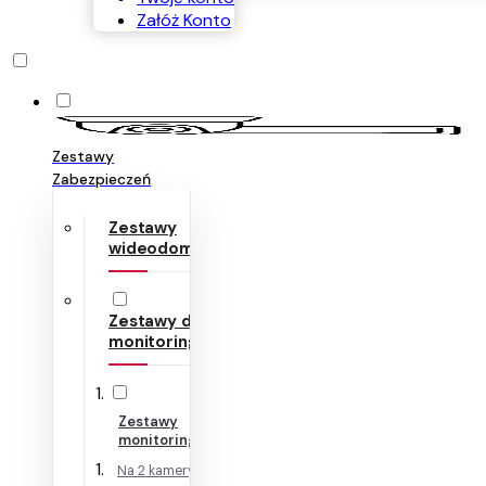
Załóż Konto
Zestawy
Zabezpieczeń
Zestawy
wideodomofonów
Zestawy do
monitoringu
Zestawy
monitoringu IP
Na 2 kamery