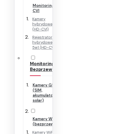
Monitoring HD-
CVI
Kamery
hybrydowe 4w1
(HD-CVI)
Rejestratory
hybrydowe + IP
5w1 (HD-CVI)
Monitoring
Bezprzewodowy
Kamery GSM
(SIM,
akumulator,
solar)
Kamery WiFi
(bezprzewodowe)
Kamery WiFi