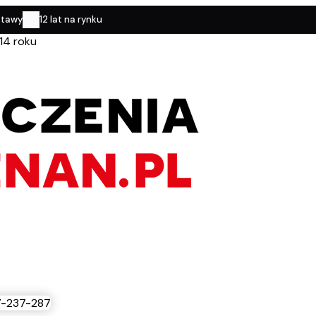
stawy
12 lat na rynku
14 roku
-237-287