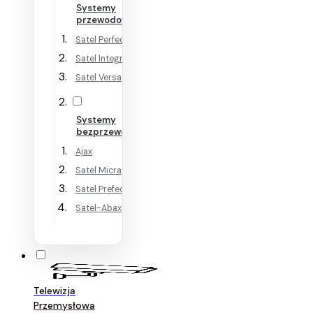
Systemy
przewodowe
Satel Perfecta
Satel Integra
Satel Versa
Systemy
bezprzewodowe
Ajax
Satel Micra
Satel Prefecta WRL
Satel-Abax
Telewizja
Przemysłowa