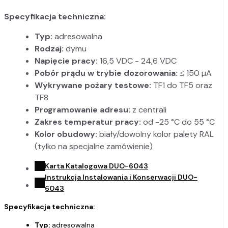
Specyfikacja techniczna:
Typ:
adresowalna
Rodzaj:
dymu
Napięcie pracy:
16,5 VDC - 24,6 VDC
Pobór prądu w trybie dozorowania:
≤ 150 µA
Wykrywane pożary testowe:
TF1 do TF5 oraz
TF8
Programowanie adresu:
z centrali
Zakres temperatur pracy:
od -25 °C do 55 °C
Kolor obudowy:
biały/dowolny kolor palety RAL
(tylko na specjalne zamówienie)
Karta Katalogowa DUO-6043
Instrukcja Instalowania i Konserwacji DUO-
6043
Specyfikacja techniczna:
Typ:
adresowalna