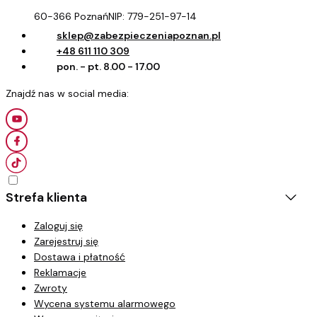
60-366 Poznań
NIP:
779-251-97-14
sklep@zabezpieczeniapoznan.pl
+48 611 110 309
pon. - pt. 8.00 - 17.00
Strefa klienta
Zaloguj się
Zarejestruj się
Dostawa i płatność
Reklamacje
Zwroty
Wycena systemu alarmowego