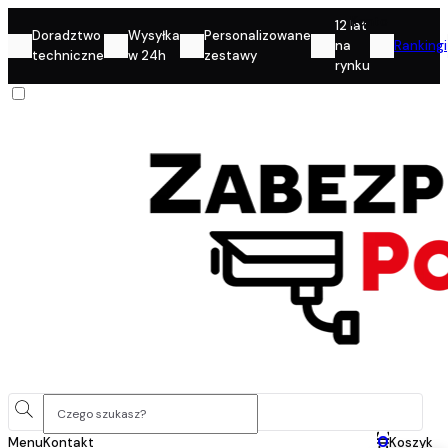
Konto
12 lat
Doradztwo
Wysyłka
Personalizowane
na
Rankingi
techniczne
w 24h
zestawy
rynku
0
Menu
Kontakt
Koszyk