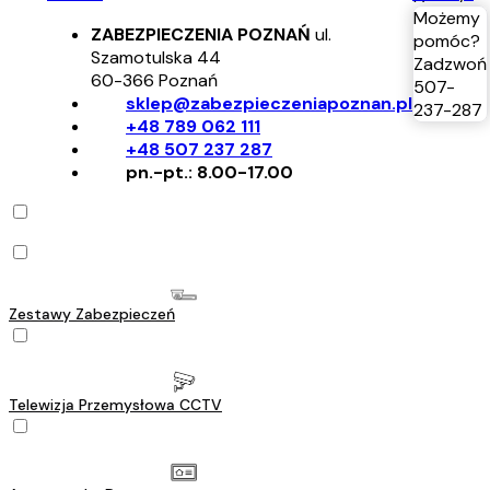
Możemy
ZABEZPIECZENIA POZNAŃ
ul.
pomóc?
Szamotulska 44
Zadzwoń
60-366
Poznań
507-
sklep@zabezpieczeniapoznan.pl
237-287
+48 789 062 111
+48 507 237 287
pn.-pt.: 8.00-17.00
Zestawy Zabezpieczeń
Telewizja Przemysłowa CCTV