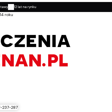
stawy
12 lat na rynku
14 roku
-237-287