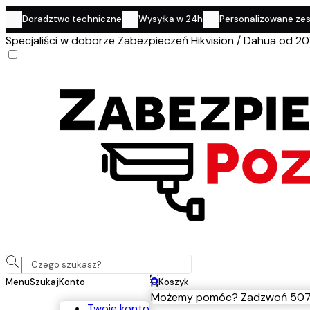
Doradztwo techniczne
Wysyłka w 24h
Personalizowane ze
Specjaliści w doborze Zabezpieczeń Hikvision / Dahua od 20
0
Menu
Szukaj
Konto
Koszyk
Możemy pomóc? Zadzwoń 507
Twoje konto