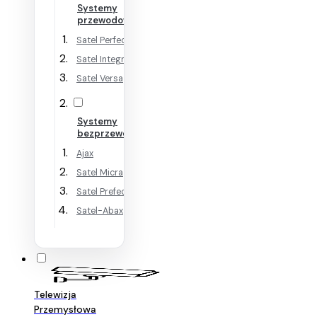
Systemy
przewodowe
Satel Perfecta
Satel Integra
Satel Versa
Systemy
bezprzewodowe
Ajax
Satel Micra
Satel Prefecta WRL
Satel-Abax
Telewizja
Przemysłowa