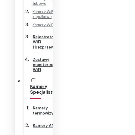
tubowe
Kamery WiFi
kopułkowe
Kamery WiFi Cube
Rejestratory
WiFi
(bezprzewodowe)
Zestawy
monitoringu
WiFI
Kamery
Specjalistyczne
Kamery
termowizyjne
Kamery ANPR