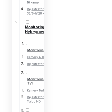
16 kamer
Rejestratory IP na
32/64/128 kamer
Monitoring
Hybrydowy
Monitoring AHD
Kamery AHD
Rejestratory AHD
Monitoring HD-
TVI
Kamery Turbo HD
Rejestratory
Turbo HD