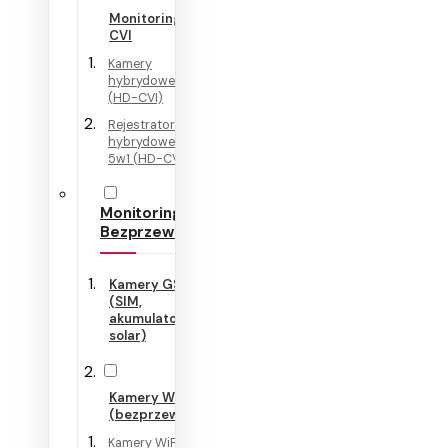
Monitoring HD-
CVI
Kamery
hybrydowe 4w1
(HD-CVI)
Rejestratory
hybrydowe + IP
5w1 (HD-CVI)
Monitoring
Bezprzewodowy
Kamery GSM
(SIM,
akumulator,
solar)
Kamery WiFi
(bezprzewodowe)
Kamery WiFi