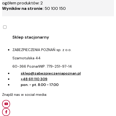
ogółem produktów: 2
Wyników na stronie:
50
100
150
ZABEZPIECZENIA POZNAŃ sp. z o.o.
Szamotulska 44
60-366 Poznań
NIP:
779-251-97-14
sklep@zabezpieczeniapoznan.pl
+48 611 110 309
pon. - pt. 8.00 - 17.00