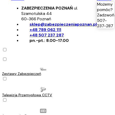
Możemy
ZABEZPIECZENIA POZNAŃ
ul.
pomóc?
Szamotulska 44
Zadzwoń
60-366
Poznań
507-
sklep@zabezpieczeniapoznan.pl
237-287
+48 789 062 111
+48 507 237 287
pn.-pt.: 8.00-17.00
Zestawy Zabezpieczeń
Telewizja Przemysłowa CCTV