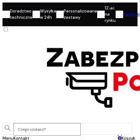
Konto
12 lat
Doradztwo
Wysyłka
Personalizowane
na
Rankingi
techniczne
w 24h
zestawy
rynku
0
Menu
Kontakt
Koszyk