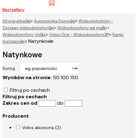
Bestsellery
Strona główna
»
Automatyka Domowa
»
Wideodomofony -
Zestawy wideodomofonów
»
Wideodomofony wg marki
»
Wideodomofony Vidos
»
Vidos One - Wideodomofony IP
»
Ramki
Natynkowe
montażowe
»
Natynkowe
Sortuj
Wyników na stronie:
50
100
150
Filtruj po cechach
Filtruj po cechach
Zakres cen od
do
Producent
Vidos akcesoria (2)