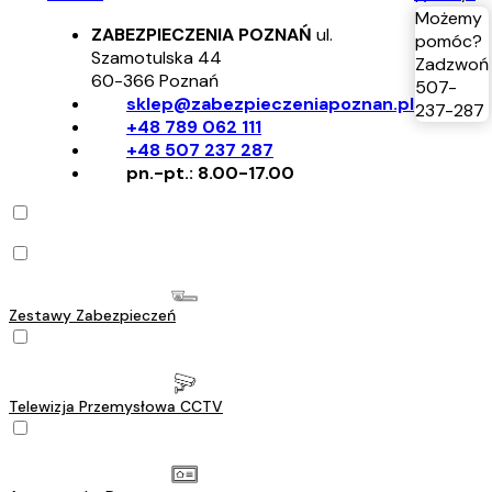
Możemy
ZABEZPIECZENIA POZNAŃ
ul.
pomóc?
Szamotulska 44
Zadzwoń
60-366
Poznań
507-
sklep@zabezpieczeniapoznan.pl
237-287
+48 789 062 111
+48 507 237 287
pn.-pt.: 8.00-17.00
Zestawy Zabezpieczeń
Telewizja Przemysłowa CCTV