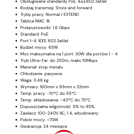
Obsługiwane standardy PoE: IEEE802.3af/at
Rodzaj transmisji: Store and forward
Tryby pracy: Normal / EXTEND
Tablica MAC: 1K
Przepustowość: 1,6 Gbps
Standard: PoE
Port 1-4: IEEE 802.3af/at
Budżet mocy: 65W
Moc maksymalna na 1 port: 30W dla portów 1 - 4
Tryb Ultra-Far: do 250m, maks 10Mbps
Materiał: stop metalu
Chłodzenie: pasywne
Waga: 0.48 kg
Wymiary: 160mm x 93mm x 32mm
Temp. pracy: -10°C do 55°C
Temp. składowania: -40°C do 75°C
Dopuszczalna wilgotność: 5% to 95%
Zasilacz: 100-240V AC, 1 A, wbudowany
Pobór mocy: <70W
Gwarancja: 24 miesiące