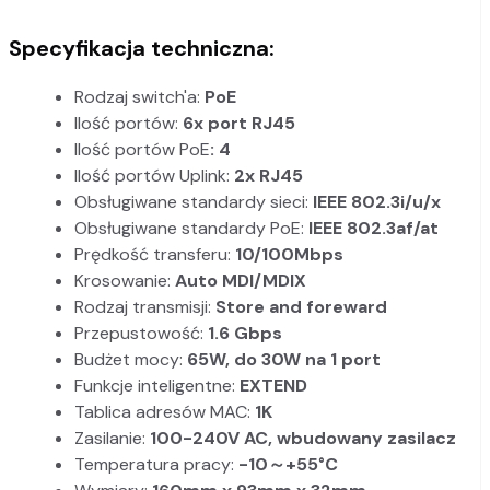
Specyfikacja techniczna:
Rodzaj switch'a:
PoE
Ilość portów:
6x port RJ45
Ilość portów PoE
: 4
Ilość portów Uplink:
2x RJ45
Obsługiwane standardy sieci:
IEEE 802.3i/u/x
Obsługiwane standardy PoE:
IEEE 802.3af/at
Prędkość transferu:
10/100Mbps
Krosowanie:
Auto MDI/MDIX
Rodzaj transmisji:
Store and foreward
Przepustowość:
1.6 Gbps
Budżet mocy:
65W, do 30W na 1 port
Funkcje inteligentne:
EXTEND
Tablica adresów MAC:
1K
Zasilanie:
100-240V AC, wbudowany zasilacz
Temperatura pracy:
-10～+55°C