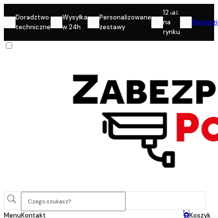
Konto
12 lat
Doradztwo
Wysyłka
Personalizowane
na
Rankingi
techniczne
w 24h
zestawy
rynku
0
Menu
Kontakt
Koszyk