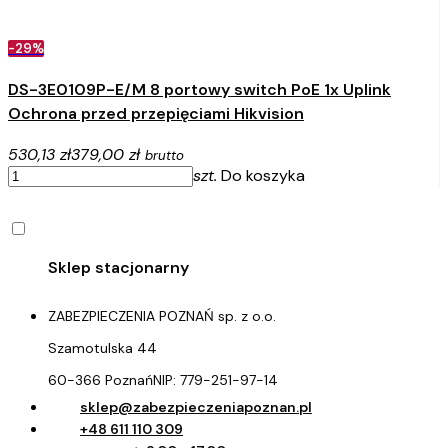
-29%
DS-3E0109P-E/M 8 portowy switch PoE 1x Uplink
Ochrona przed przepięciami Hikvision
530,13 zł
379,00 zł
brutto
szt.
Do koszyka
ZABEZPIECZENIA POZNAŃ sp. z o.o.
Szamotulska 44
60-366 Poznań
NIP:
779-251-97-14
sklep@zabezpieczeniapoznan.pl
+48 611 110 309