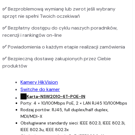
✅
Bezproblemową wymianę lub zwrot jeśli wybrany
sprzęt nie spełni Twoich oczekiwań
✅
Bezpłatny dostępu do cyklu naszych poradników,
recenzji i rankingów on-line
✅
Powiadomienia o każdym etapie realizacji zamówienia
✅
Bezpieczną dostawę zakupionych przez Ciebie
produktów
Kamery HikVision
Switche do kamer
Karta-NSW2010-6T-POE-IN
Porty: 4 × 10/100Mbps PoE, 2 × LAN RJ45 10/100Mbps
Rodzaj portów: RJ45, full duplex/half duplex,
MDI/MDI-X
Obsługiwane standardy sieci: IEEE 802.3, IEEE 802.3i,
IEEE 802.3u, IEEE 802.3x