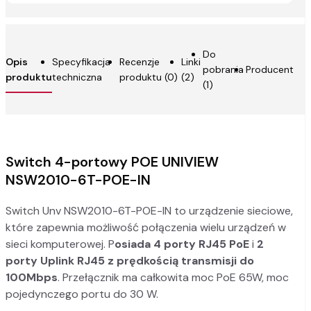
Do
Opis
Specyfikacja
Recenzje
Linki
pobrania
Producent
produktu
techniczna
produktu (0)
(2)
(1)
Switch 4-portowy POE UNIVIEW
NSW2010-6T-POE-IN
Switch Unv NSW2010-6T-POE-IN to urządzenie sieciowe,
które zapewnia możliwość połączenia wielu urządzeń w
sieci komputerowej. P
osiada 4 porty RJ45 PoE
i
2
porty Uplink RJ45
z prędkością transmisji do
100Mbps
. Przełącznik ma całkowita moc PoE 65W, moc
pojedynczego portu do 30 W.