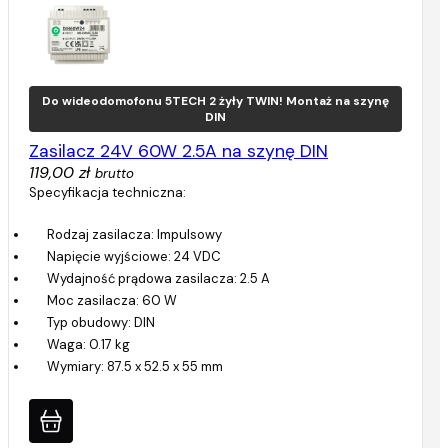
Do wideodomofonu 5TECH 2 żyły TWIN! Montaż na szynę
DIN
Zasilacz 24V 60W 2.5A na szynę DIN
119,00 zł
brutto
Specyfikacja techniczna:
Rodzaj zasilacza: Impulsowy
Napięcie wyjściowe: 24 VDC
Wydajność prądowa zasilacza: 2.5 A
Moc zasilacza: 60 W
Typ obudowy: DIN
Waga: 0.17 kg
Wymiary: 87.5 x 52.5 x 55 mm