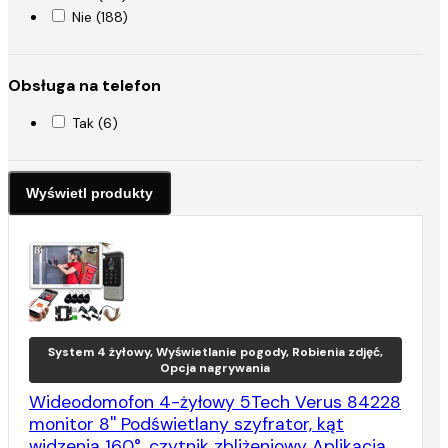
Nie (188)
Obsługa na telefon
Tak (6)
System 4 żyłowy, Wyświetlanie pogody, Robienia zdjęć,
Opcja nagrywania
Wideodomofon 4-żyłowy 5Tech Verus 84228
monitor 8'' Podświetlany szyfrator, kąt
widzenia 160°, czytnik zbliżeniowy Aplikacja