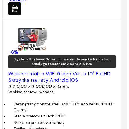
-6%
System 4 żyłowy, Do wmurowania, do wąskich murów,
Obsługa telefonem Android & iOS
Wideodomofon WIFI 5tech Verus 10" FullHD
Skrzynka na listy Android iOS
3 210,00 zł
3 006,00 zł
brutto
W skład zestawu wchodzi:
Wewnętrzny monitor sterujący LCD 5Tech Verus Plus 10"
Czarny
Stacja bramowa 5Tech 84218
Skrzynka przelotowa na listy
Zasilacze sieciowe