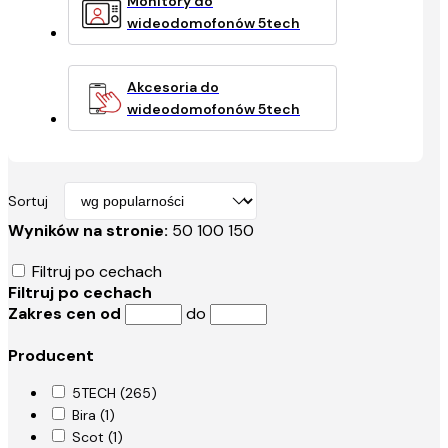
Monitory do
wideodomofonów 5tech
Akcesoria do
wideodomofonów 5tech
Sortuj
Wyników na stronie:
50
100
150
Filtruj po cechach
Filtruj po cechach
Zakres cen od
do
Producent
5TECH (265)
Bira (1)
Scot (1)