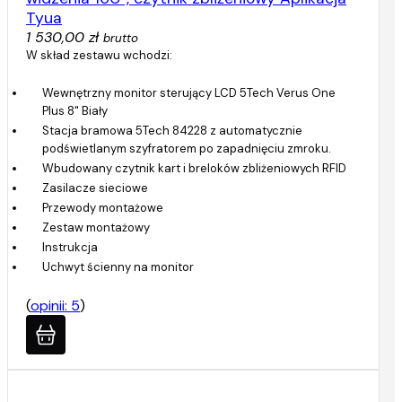
Tyua
1 530,00 zł
brutto
W skład zestawu wchodzi:
Wewnętrzny monitor sterujący LCD 5Tech Verus One
Plus 8" Biały
Stacja bramowa 5Tech 84228 z automatycznie
podświetlanym szyfratorem po zapadnięciu zmroku.
Wbudowany czytnik kart i breloków zbliżeniowych RFID
Zasilacze sieciowe
Przewody montażowe
Zestaw montażowy
Instrukcja
Uchwyt ścienny na monitor
(
opinii: 5
)