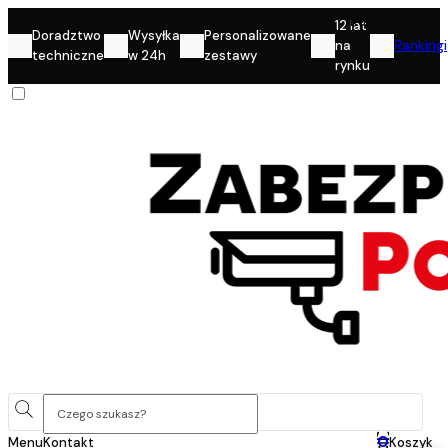
Konto
12 lat
Doradztwo
Wysyłka
Personalizowane
na
Rankingi
techniczne
w 24h
zestawy
rynku
0
Menu
Kontakt
Koszyk