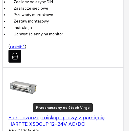
Zasilacz na szynę DIN
Zasilacze sieciowe
Przewody montażowe
Zestaw montażowy
Instrukcja
Uchwyt ścienny na monitor
(
opinii: 1
)
Przeznaczony do 5tech Virgo
Elektrozaczep niskoprądowy z pamięcią
HARTTE XS00UP 12-24V AC/DC
99,00 zł
brutto