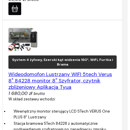
System 4 żyłowy, Szeroki kąt widzenia 160°, WiFi, Furtka i
Brama
Wideodomofon Lustrzany WIFI 5tech Verus
8" 84228 monitor 8'' Szyfrator, czytnik
zbliżeniowy Aplikacja Tyua
1 680,00 zł
brutto
W skład zestawu wchodzi:
Wewnętrzny monitor sterujący LCD 5Tech VERUS One
PLUS 8" Lustrzany
Stacja bramowa 5Tech 84228 z automatycznie
podświetlanym szyfratorem po zapadnięciu zmroku.