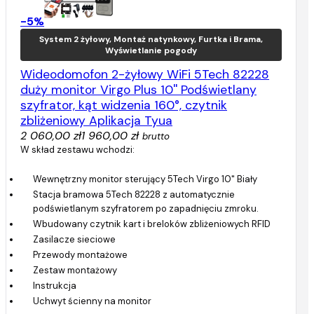
-5%
System 2 żyłowy, Montaż natynkowy, Furtka i Brama,
Wyświetlanie pogody
Wideodomofon 2-żyłowy WiFi 5Tech 82228
duży monitor Virgo Plus 10'' Podświetlany
szyfrator, kąt widzenia 160°, czytnik
zbliżeniowy Aplikacja Tyua
2 060,00 zł
1 960,00 zł
brutto
W skład zestawu wchodzi:
Wewnętrzny monitor sterujący 5Tech Virgo 10" Biały
Stacja bramowa 5Tech 82228 z automatycznie
podświetlanym szyfratorem po zapadnięciu zmroku.
Wbudowany czytnik kart i breloków zbliżeniowych RFID
Zasilacze sieciowe
Przewody montażowe
Zestaw montażowy
Instrukcja
Uchwyt ścienny na monitor