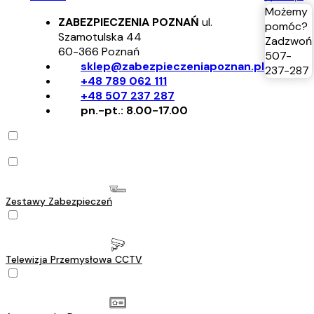
Możemy
ZABEZPIECZENIA POZNAŃ
ul.
pomóc?
Szamotulska 44
Zadzwoń
60-366
Poznań
507-
sklep@zabezpieczeniapoznan.pl
237-287
+48 789 062 111
+48 507 237 287
pn.-pt.: 8.00-17.00
Zestawy Zabezpieczeń
Telewizja Przemysłowa CCTV