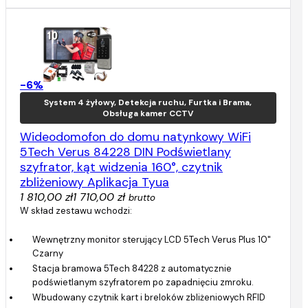
-6%
System 4 żyłowy, Detekcja ruchu, Furtka i Brama,
Obsługa kamer CCTV
Wideodomofon do domu natynkowy WiFi
5Tech Verus 84228 DIN Podświetlany
szyfrator, kąt widzenia 160°, czytnik
zbliżeniowy Aplikacja Tyua
1 810,00 zł
1 710,00 zł
brutto
W skład zestawu wchodzi:
Wewnętrzny monitor sterujący LCD 5Tech Verus Plus 10"
Czarny
Stacja bramowa 5Tech 84228 z automatycznie
podświetlanym szyfratorem po zapadnięciu zmroku.
Wbudowany czytnik kart i breloków zbliżeniowych RFID