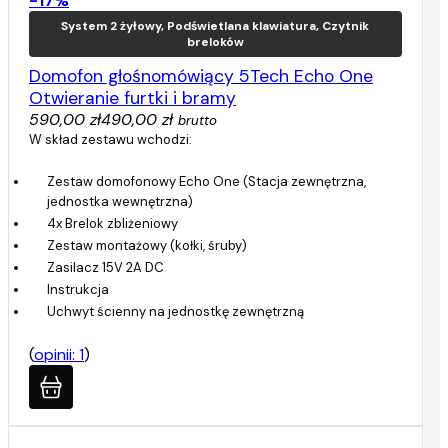
-17%
System 2 żyłowy, Podświetlana klawiatura, Czytnik
breloków
Domofon głośnomówiący 5Tech Echo One
Otwieranie furtki i bramy
590,00 zł
490,00 zł
brutto
W skład zestawu wchodzi:
Zestaw domofonowy Echo One (Stacja zewnętrzna,
jednostka wewnętrzna)
4x Brelok zbliżeniowy
Zestaw montażowy (kołki, śruby)
Zasilacz 15V 2A DC
Instrukcja
Uchwyt ścienny na jednostkę zewnętrzną
(
opinii: 1
)