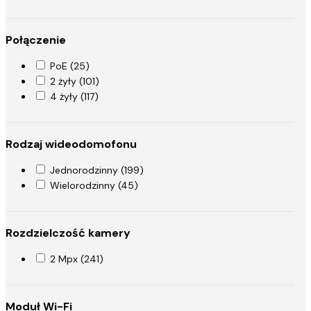
Połączenie
PoE (25)
2 żyły (101)
4 żyły (117)
Rodzaj wideodomofonu
Jednorodzinny (199)
Wielorodzinny (45)
Rozdzielczość kamery
2 Mpx (241)
Moduł Wi-Fi