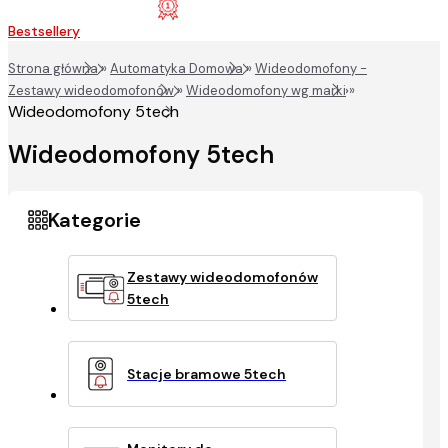
Bestsellery
Strona główna
»
Automatyka Domowa
»
Wideodomofony -
Zestawy wideodomofonów
»
Wideodomofony wg marki
»
Wideodomofony 5tech
Wideodomofony 5tech
Zestawy wideodomofonów
5tech
Stacje bramowe 5tech