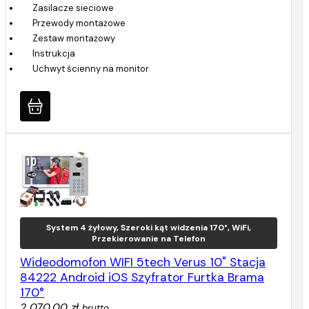
Zasilacze sieciowe
Przewody montażowe
Zestaw montażowy
Instrukcja
Uchwyt ścienny na monitor
System 4 żyłowy, Szeroki kąt widzenia 170°, WiFi,
Przekierowanie na Telefon
Wideodomofon WIFI 5tech Verus 10" Stacja
84222 Android iOS Szyfrator Furtka Brama
170°
2 070,00 zł
brutto