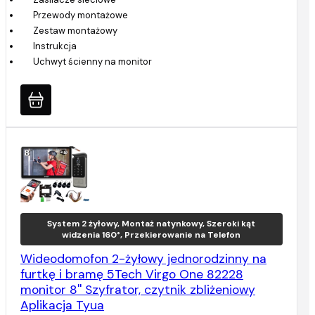
Przewody montażowe
Zestaw montażowy
Instrukcja
Uchwyt ścienny na monitor
System 2 żyłowy, Montaż natynkowy, Szeroki kąt
widzenia 160°, Przekierowanie na Telefon
Wideodomofon 2-żyłowy jednorodzinny na
furtkę i bramę 5Tech Virgo One 82228
monitor 8'' Szyfrator, czytnik zbliżeniowy
Aplikacja Tyua