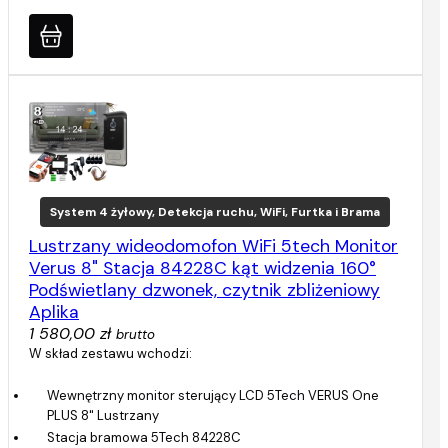
System 4 żyłowy, Detekcja ruchu, WiFi, Furtka i Brama
Lustrzany wideodomofon WiFi 5tech Monitor
Verus 8" Stacja 84228C kąt widzenia 160°
Podświetlany dzwonek, czytnik zbliżeniowy
Aplika
1 580,00 zł
brutto
W skład zestawu wchodzi:
Wewnętrzny monitor sterujący LCD 5Tech VERUS One
PLUS 8" Lustrzany
Stacja bramowa 5Tech 84228C