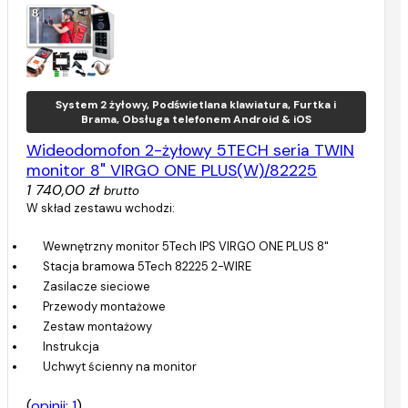
System 2 żyłowy, Podświetlana klawiatura, Furtka i
Brama, Obsługa telefonem Android & iOS
Wideodomofon 2-żyłowy 5TECH seria TWIN
monitor 8" VIRGO ONE PLUS(W)/82225
1 740,00 zł
brutto
W skład zestawu wchodzi:
Wewnętrzny monitor 5Tech IPS VIRGO ONE PLUS 8"
Stacja bramowa 5Tech 82225 2-WIRE
Zasilacze sieciowe
Przewody montażowe
Zestaw montażowy
Instrukcja
Uchwyt ścienny na monitor
(
opinii: 1
)