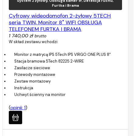
System 2 żyłowy, Obsługa kamer IP, Detekcja ruchu,
Furtka i Brama
Cyfrowy wideodomofon 2-żyłowy 5TECH
seria TWIN, Monitor 8" WIFI OBSŁUGA
TELEFONEM FURTKA I BRAMA
1 740,00 zł
brutto
W skład zestawu wchodzi:
Monitor z matrycą IPS 5Tech IPS VIRGO ONE PLUS 8"
Stacja bramowa 5Tech 82225 2-WIRE
Zasilacze sieciowe
Przewody montażowe
Zestaw montażowy
Instrukcja
Uchwyt ścienny na monitor
(
opinii: 1
)