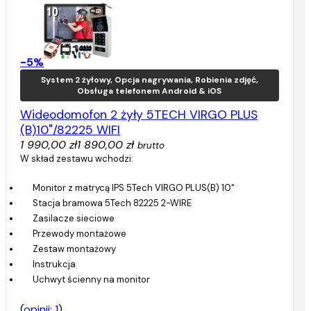
-5%
System 2 żyłowy, Opcja nagrywania, Robienia zdjęć,
Obsługa telefonem Android & iOS
Wideodomofon 2 żyły 5TECH VIRGO PLUS
(B)10"/82225 WIFI
1 990,00 zł
1 890,00 zł
brutto
W skład zestawu wchodzi:
Monitor z matrycą IPS 5Tech VIRGO PLUS(B) 10"
Stacja bramowa 5Tech 82225 2-WIRE
Zasilacze sieciowe
Przewody montażowe
Zestaw montażowy
Instrukcja
Uchwyt ścienny na monitor
(
opinii: 1
)