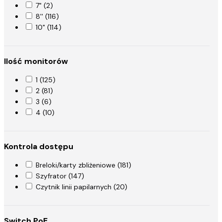
7" (2)
8'' (116)
10" (114)
Ilość monitorów
1 (125)
2 (81)
3 (6)
4 (10)
Kontrola dostępu
Breloki/karty zbliżeniowe (181)
Szyfrator (147)
Czytnik linii papilarnych (20)
Switch PoE