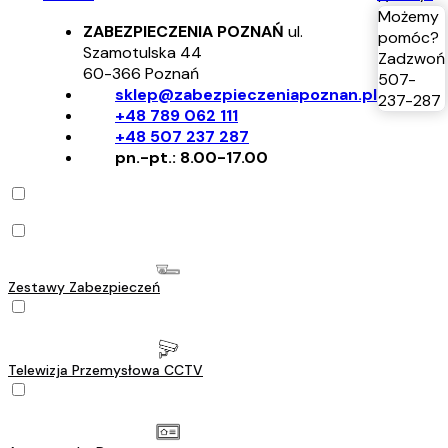
Możemy
ZABEZPIECZENIA POZNAŃ
ul.
pomóc?
Szamotulska 44
Zadzwoń
60-366
Poznań
507-
sklep@zabezpieczeniapoznan.pl
237-287
+48 789 062 111
+48 507 237 287
pn.-pt.: 8.00-17.00
Zestawy Zabezpieczeń
Telewizja Przemysłowa CCTV