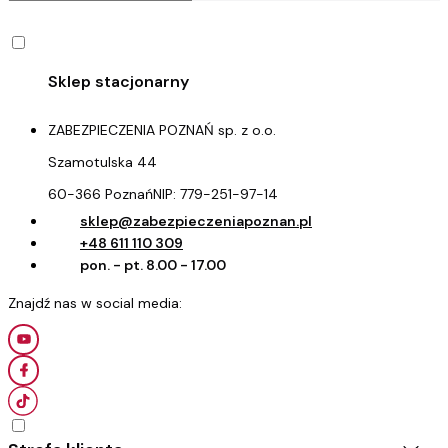
ZABEZPIECZENIA POZNAŃ sp. z o.o.
Szamotulska 44
60-366 Poznań
NIP:
779-251-97-14
sklep@zabezpieczeniapoznan.pl
+48 611 110 309
pon. - pt. 8.00 - 17.00