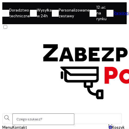
Konto
12 lat
Doradztwo
Wysyłka
Personalizowane
na
Rankingi
techniczne
w 24h
zestawy
rynku
0
Menu
Kontakt
Koszyk