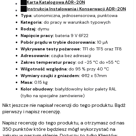
Karta Katalogowa ADR-20N
Instrukcja Instalowania i Konserwacji ADR-20N
Typa:
utonomiczna, jednosensorowa, punktowa
Kategoria:
do pracy w warunkach typowych
Rodzaj:
dymu
Napięcie pracy:
bateria 9 V 6F22
Pobór prądu w trybie dozorowania:
10 µA
Wykrywane testy pożarowe:
TF1 do TF5 oraz TF8
Adresowanie:
czujka bez adresacji
Zakres temperatur pracy:
od -25 °C do +55 °C
Wilgotność względna:
do 95 % przy 40 °C
Wymiary czujki z gniazdem:
Ф112 x 57mm
Masa:
0.15 kg
Kolor obudowy:
biały/dowolny kolor palety RAL
(tylko na specjalne zamówienie)
Nikt jeszcze nie napisał recenzji do tego produktu. Bądź
pierwszy i napisz recenzję.
Napisz recenzję do tego produktu, a otrzymasz od nas
350 punktów które będziesz mógł wykorzystać na
zakupy w naszym sklepie. Dotyczy to tylko Klientów