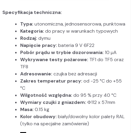
Specyfikacja techniczna:
Typa:
utonomiczna, jednosensorowa, punktowa
Kategoria:
do pracy w warunkach typowych
Rodzaj:
dymu
Napięcie pracy:
bateria 9 V 6F22
Pobór prądu w trybie dozorowania:
10 µA
Wykrywane testy pożarowe:
TF1 do TF5 oraz
TF8
Adresowanie:
czujka bez adresacji
Zakres temperatur pracy:
od -25 °C do +55
°C
Wilgotność względna:
do 95 % przy 40 °C
Wymiary czujki z gniazdem:
Ф112 x 57mm
Masa:
0.15 kg
Kolor obudowy:
biały/dowolny kolor palety RAL
(tylko na specjalne zamówienie)