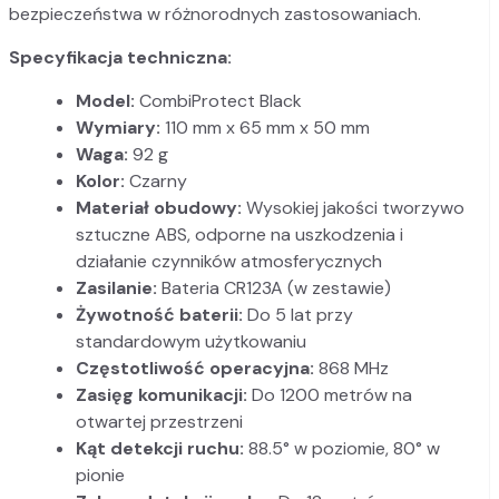
bezpieczeństwa w różnorodnych zastosowaniach.
Specyfikacja techniczna:
Model:
CombiProtect Black
Wymiary:
110 mm x 65 mm x 50 mm
Waga:
92 g
Kolor:
Czarny
Materiał obudowy:
Wysokiej jakości tworzywo
sztuczne ABS, odporne na uszkodzenia i
działanie czynników atmosferycznych
Zasilanie:
Bateria CR123A (w zestawie)
Żywotność baterii:
Do 5 lat przy
standardowym użytkowaniu
Częstotliwość operacyjna:
868 MHz
Zasięg komunikacji:
Do 1200 metrów na
otwartej przestrzeni
Kąt detekcji ruchu:
88.5° w poziomie, 80° w
pionie