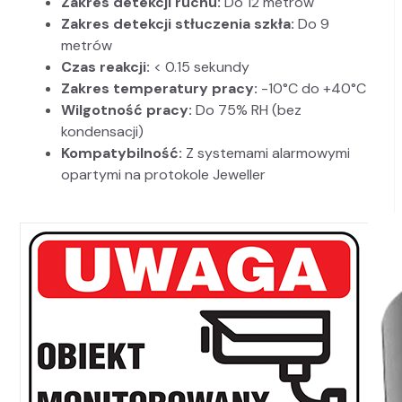
Zakres detekcji ruchu:
Do 12 metrów
Zakres detekcji stłuczenia szkła:
Do 9
metrów
Czas reakcji:
< 0.15 sekundy
Zakres temperatury pracy:
-10°C do +40°C
Wilgotność pracy:
Do 75% RH (bez
kondensacji)
Kompatybilność:
Z systemami alarmowymi
opartymi na protokole Jeweller