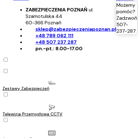
Możemy
ZABEZPIECZENIA POZNAŃ
ul.
pomóc?
Szamotulska 44
Zadzwoń
60-366
Poznań
507-
sklep@zabezpieczeniapoznan.pl
237-287
+48 789 062 111
+48 507 237 287
pn.-pt.: 8.00-17.00
Zestawy Zabezpieczeń
Telewizja Przemysłowa CCTV