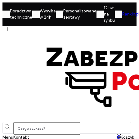
Konto
12 lat
Doradztwo
Wysyłka
Personalizowane
na
Rankingi
techniczne
w 24h
zestawy
rynku
0
Menu
Kontakt
Koszyk