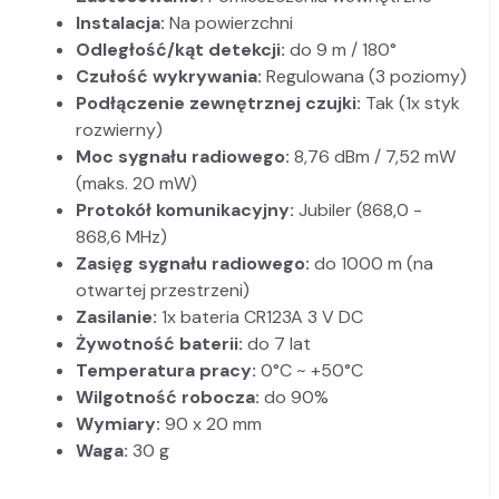
Instalacja:
Na powierzchni
Odległość/kąt detekcji:
do 9 m / 180°
Czułość wykrywania:
Regulowana (3 poziomy)
Podłączenie zewnętrznej czujki:
Tak (1x styk
rozwierny)
Moc sygnału radiowego:
8,76 dBm / 7,52 mW
(maks. 20 mW)
Protokół komunikacyjny:
Jubiler (868,0 -
868,6 MHz)
Zasięg sygnału radiowego:
do 1000 m (na
otwartej przestrzeni)
Zasilanie:
1x bateria CR123A 3 V DC
Żywotność baterii:
do 7 lat
Temperatura pracy:
0°C ~ +50°C
Wilgotność robocza:
do 90%
Wymiary:
90 x 20 mm
Waga:
30 g