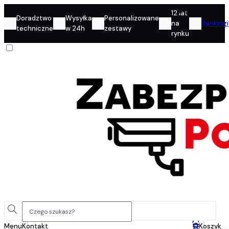
Konto
12 lat
Doradztwo
Wysyłka
Personalizowane
na
Rankingi
techniczne
w 24h
zestawy
rynku
0
Menu
Kontakt
Koszyk