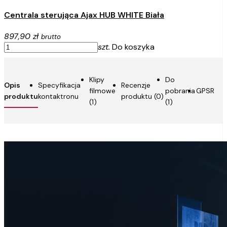
Centrala sterująca Ajax HUB WHITE Biała
897,90 zł
brutto
szt.
Do koszyka
Klipy
Do
Opis
Specyfikacja
Recenzje
filmowe
pobrania
GPSR
produktu
kontaktronu
produktu (0)
(1)
(1)