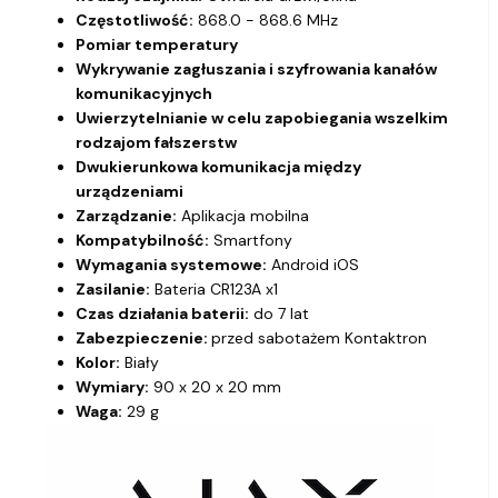
Częstotliwość:
868.0 - 868.6 MHz
Pomiar temperatury
Wykrywanie zagłuszania i szyfrowania kanałów
komunikacyjnych
Uwierzytelnianie w celu zapobiegania wszelkim
rodzajom fałszerstw
Dwukierunkowa komunikacja między
urządzeniami
Zarządzanie:
Aplikacja mobilna
Kompatybilność:
Smartfony
Wymagania systemowe:
Android iOS
Zasilanie:
Bateria CR123A x1
Czas działania baterii:
do 7 lat
Zabezpieczenie:
przed sabotażem Kontaktron
Kolor:
Biały
Wymiary:
90 x 20 x 20 mm
Waga:
29 g