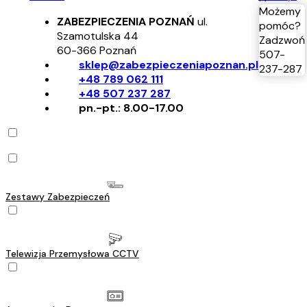
Możemy
ZABEZPIECZENIA POZNAŃ
ul.
pomóc?
Szamotulska 44
Zadzwoń
60-366
Poznań
507-
sklep@zabezpieczeniapoznan.pl
237-287
+48 789 062 111
+48 507 237 287
pn.-pt.: 8.00-17.00
Zestawy Zabezpieczeń
Telewizja Przemysłowa CCTV