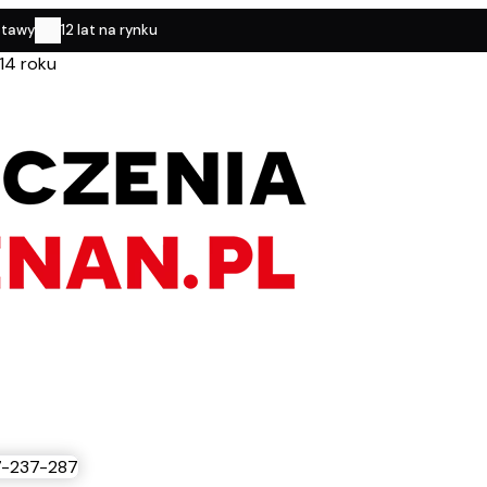
stawy
12 lat na rynku
14 roku
-237-287