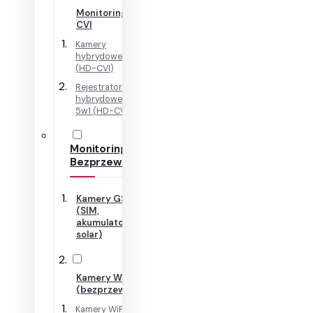
Monitoring HD-
CVI
Kamery
hybrydowe 4w1
(HD-CVI)
Rejestratory
hybrydowe + IP
5w1 (HD-CVI)
Monitoring
Bezprzewodowy
Kamery GSM
(SIM,
akumulator,
solar)
Kamery WiFi
(bezprzewodowe)
Kamery WiFi