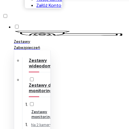
Załóż Konto
Zestawy
Zabezpieczeń
Zestawy
wideodomofonów
Zestawy do
monitoringu
Zestawy
monitoringu IP
Na 2 kamery