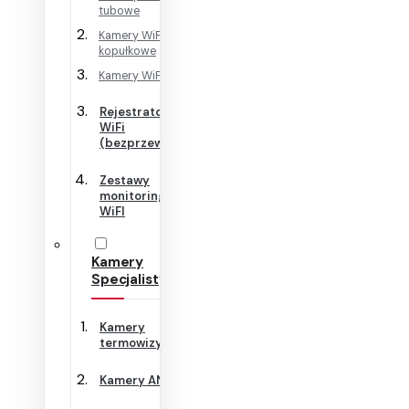
tubowe
Kamery WiFi
kopułkowe
Kamery WiFi Cube
Rejestratory
WiFi
(bezprzewodowe)
Zestawy
monitoringu
WiFI
Kamery
Specjalistyczne
Kamery
termowizyjne
Kamery ANPR