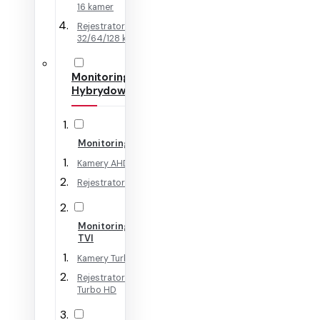
16 kamer
Rejestratory IP na
32/64/128 kamer
Monitoring
Hybrydowy
Monitoring AHD
Kamery AHD
Rejestratory AHD
Monitoring HD-
TVI
Kamery Turbo HD
Rejestratory
Turbo HD