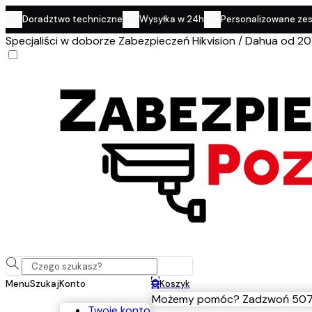
Doradztwo techniczne
Wysyłka w 24h
Personalizowane ze
Specjaliści w doborze Zabezpieczeń Hikvision / Dahua od 20
0
Menu
Szukaj
Konto
Koszyk
Możemy pomóc? Zadzwoń 507
Twoje konto