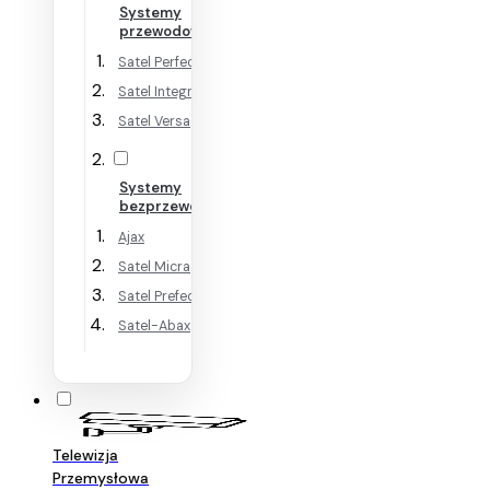
Systemy
przewodowe
Satel Perfecta
Satel Integra
Satel Versa
Systemy
bezprzewodowe
Ajax
Satel Micra
Satel Prefecta WRL
Satel-Abax
Telewizja
Przemysłowa