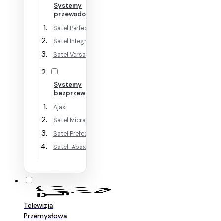
Systemy
przewodowe
Satel Perfecta
Satel Integra
Satel Versa
Systemy
bezprzewodowe
Ajax
Satel Micra
Satel Prefecta WRL
Satel-Abax
Telewizja
Przemysłowa