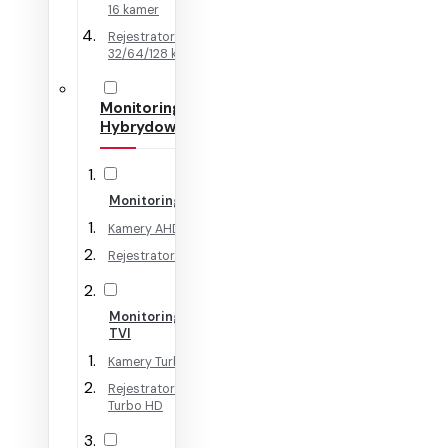
16 kamer
Rejestratory IP na
32/64/128 kamer
Monitoring
Hybrydowy
Monitoring AHD
Kamery AHD
Rejestratory AHD
Monitoring HD-
TVI
Kamery Turbo HD
Rejestratory
Turbo HD