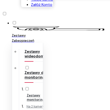
Załóż Konto
Zestawy
Zabezpieczeń
Zestawy
wideodomofonów
Zestawy do
monitoringu
Zestawy
monitoringu IP
Na 2 kamery