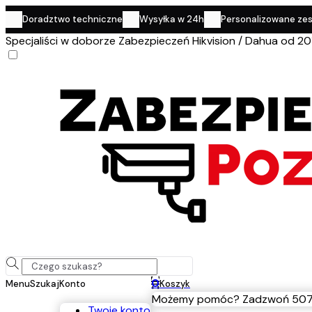
Doradztwo techniczne
Wysyłka w 24h
Personalizowane ze
Specjaliści w doborze Zabezpieczeń Hikvision / Dahua od 20
0
Menu
Szukaj
Konto
Koszyk
Możemy pomóc? Zadzwoń 507
Twoje konto