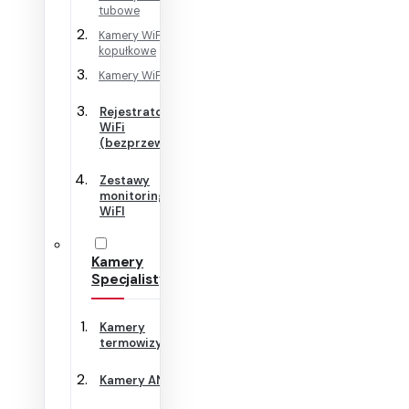
tubowe
Kamery WiFi
kopułkowe
Kamery WiFi Cube
Rejestratory
WiFi
(bezprzewodowe)
Zestawy
monitoringu
WiFI
Kamery
Specjalistyczne
Kamery
termowizyjne
Kamery ANPR