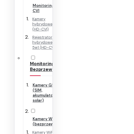
Monitoring HD-
CVI
Kamery
hybrydowe 4w1
(HD-CVI)
Rejestratory
hybrydowe + IP
5w1 (HD-CVI)
Monitoring
Bezprzewodowy
Kamery GSM
(SIM,
akumulator,
solar)
Kamery WiFi
(bezprzewodowe)
Kamery WiFi