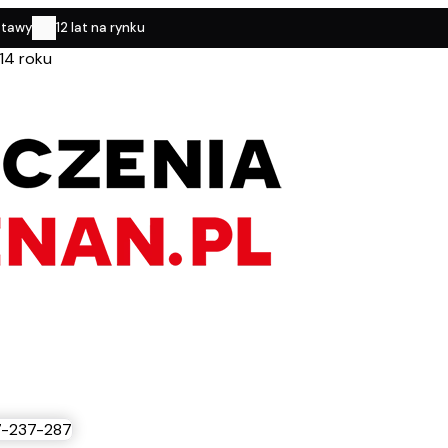
stawy
12 lat na rynku
14 roku
-237-287