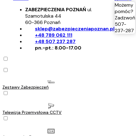
Możemy
ZABEZPIECZENIA POZNAŃ
ul.
pomóc?
Szamotulska 44
Zadzwoń
60-366
Poznań
507-
sklep@zabezpieczeniapoznan.pl
237-287
+48 789 062 111
+48 507 237 287
pn.-pt.: 8.00-17.00
Zestawy Zabezpieczeń
Telewizja Przemysłowa CCTV