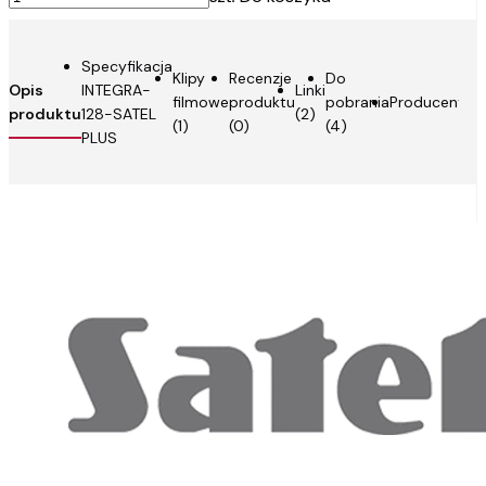
Specyfikacja
Klipy
Recenzje
Do
Opis
INTEGRA-
Linki
filmowe
produktu
pobrania
Producent
produktu
128-SATEL
(2)
(1)
(0)
(4)
PLUS