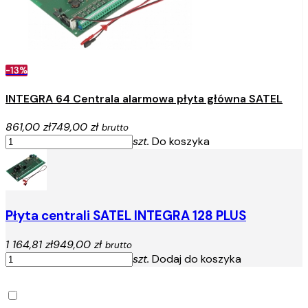
-13%
INTEGRA 64 Centrala alarmowa płyta główna SATEL
861,00 zł
749,00 zł
brutto
szt.
Do koszyka
Płyta centrali SATEL INTEGRA 128 PLUS
1 164,81 zł
949,00 zł
brutto
szt.
Dodaj do koszyka