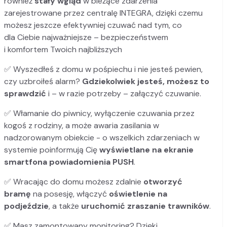
również
stały wgląd
w bieżące zdarzenia
zarejestrowane przez centralę INTEGRA, dzięki czemu
możesz jeszcze efektywniej czuwać nad tym, co
dla Ciebie najważniejsze – bezpieczeństwem
i komfortem Twoich najbliższych
✅ Wyszedłeś z domu w pośpiechu i nie jesteś pewien,
czy uzbroiłeś alarm?
Gdziekolwiek jesteś, możesz to
sprawdzić
i – w razie potrzeby – załączyć czuwanie.
✅ Włamanie do piwnicy, wyłączenie czuwania przez
kogoś z rodziny, a może awaria zasilania w
nadzorowanym obiekcie - o wszelkich zdarzeniach w
systemie poinformują Cię
wyświetlane na ekranie
smartfona powiadomienia PUSH
.
✅ Wracając do domu możesz zdalnie
otworzyć
bramę
na posesję, włączyć
oświetlenie na
podjeździe
, a także
uruchomić zraszanie trawników
.
✅ Masz zamontowany monitoring? Dzięki