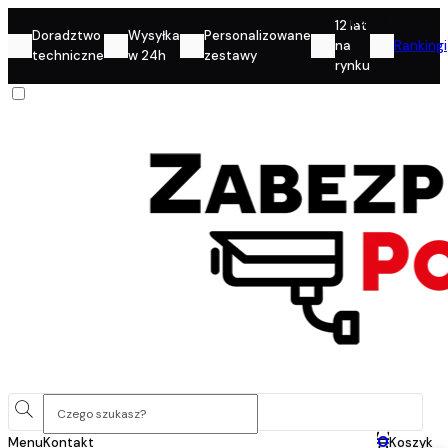
Konto
12 lat
Doradztwo
Wysyłka
Personalizowane
na
Rankingi
techniczne
w 24h
zestawy
rynku
0
Menu
Kontakt
Koszyk