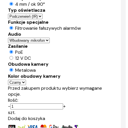
4 mm / ok 90°
Typ oświetlacza
Funkcje specjalne
Filtrowanie fałszywych alarmów
Audio
Zasilanie
PoE
12 V DC
Obudowa kamery
Metalowa
Kolor obudowy kamery
Przed zakupem produktu wybierz wymagane
opcje.
Ilość:
-
+
szt.
Dodaj do koszyka