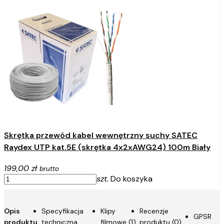
Skrętka przewód kabel wewnętrzny suchy SATEC
Raydex UTP kat.5E (skrętka 4x2xAWG24) 100m Biały
199,00 zł
brutto
szt.
Do koszyka
Opis
Specyfikacja
Klipy
Recenzje
GPSR
produktu
techniczna
filmowe (1)
produktu (0)