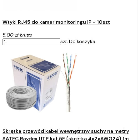
Wtyki RJ45 do kamer monitoringu IP - 10szt
5,00 zł
brutto
szt.
Do koszyka
Skrętka przewód kabel wewnętrzny suchy na metry
SATEC Raydex UTP kat.5E (skrętka 4x2xAWG24) 1m