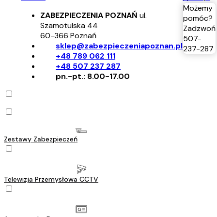
Możemy
ZABEZPIECZENIA POZNAŃ
ul.
pomóc?
Szamotulska 44
Zadzwoń
60-366
Poznań
507-
sklep@zabezpieczeniapoznan.pl
237-287
+48 789 062 111
+48 507 237 287
pn.-pt.: 8.00-17.00
Zestawy Zabezpieczeń
Telewizja Przemysłowa CCTV