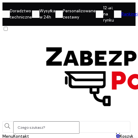
Konto
12 lat
Doradztwo
Wysyłka
Personalizowane
na
Rankingi
techniczne
w 24h
zestawy
rynku
0
Menu
Kontakt
Koszyk