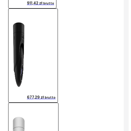
911,42 zł
brutto
677,29 zł
brutto