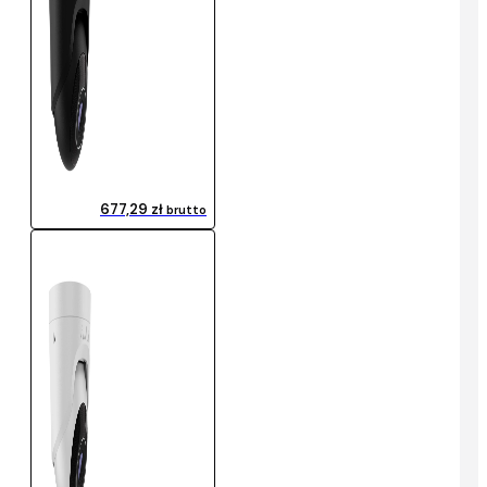
677,29 zł
brutto