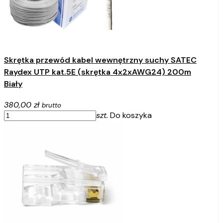
Skrętka przewód kabel wewnętrzny suchy SATEC
Raydex UTP kat.5E (skrętka 4x2xAWG24) 200m
Biały
380,00 zł
brutto
szt.
Do koszyka