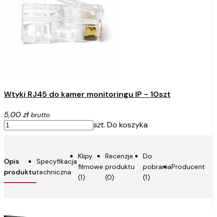
Wtyki RJ45 do kamer monitoringu IP - 10szt
5,00 zł
brutto
szt.
Do koszyka
Klipy
Recenzje
Do
Opis
Specyfikacja
filmowe
produktu
pobrania
Producent
produktu
techniczna
(1)
(0)
(1)