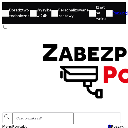
Konto
12 lat
Doradztwo
Wysyłka
Personalizowane
na
Rankingi
techniczne
w 24h
zestawy
rynku
0
Menu
Kontakt
Koszyk