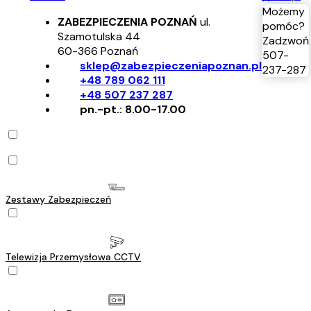
Możemy
ZABEZPIECZENIA POZNAŃ
ul.
pomóc?
Szamotulska 44
Zadzwoń
60-366
Poznań
507-
sklep@zabezpieczeniapoznan.pl
237-287
+48 789 062 111
+48 507 237 287
pn.-pt.: 8.00-17.00
Zestawy Zabezpieczeń
Telewizja Przemysłowa CCTV