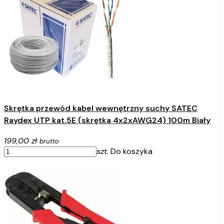
Skrętka przewód kabel wewnętrzny suchy SATEC
Raydex UTP kat.5E (skrętka 4x2xAWG24) 100m Biały
199,00 zł
brutto
szt.
Do koszyka