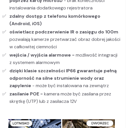
poprzez kartę microSD
- brak konieczności
instalowania dodatkowego rejestratora
zdalny dostęp z telefonu komórkowego
(Android, iOS)
oświetlacz podczerwienie IR o zasięgu do 100m
pozwalają kamerze przetwarzać obraz dobrej jakości
w całkowitej ciemności
wejścia / wyjścia alarmowe -
możliwość integracji
z systemem alarmowym
dzięki klasie szczelności IP66
gwarantuje pełną
odporność na silne strumienie wody oraz
zapylenie
- może być instalowana na zewnątrz
zasilanie POE -
kamera
może być zasilana przez
skrętkę (UTP) lub z zasilacza 12V