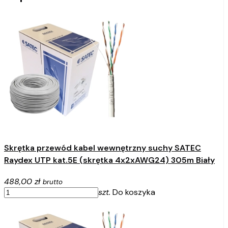
Skrętka przewód kabel wewnętrzny suchy SATEC
Raydex UTP kat.5E (skrętka 4x2xAWG24) 305m Biały
488,00 zł
brutto
szt.
Do koszyka