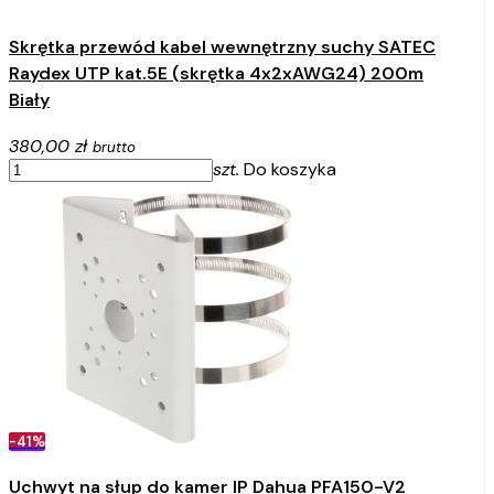
Skrętka przewód kabel wewnętrzny suchy SATEC
Raydex UTP kat.5E (skrętka 4x2xAWG24) 200m
Biały
380,00 zł
brutto
szt.
Do koszyka
-41%
Uchwyt na słup do kamer IP Dahua PFA150-V2