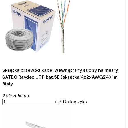
Skrętka przewód kabel wewnętrzny suchy na metry
SATEC Raydex UTP kat.5E (skrętka 4x2xAWG24) 1m
Biały
2,50 zł
brutto
szt.
Do koszyka