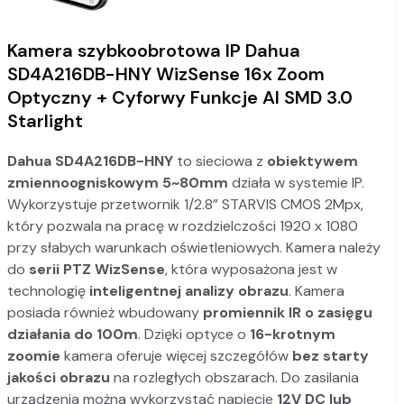
Kamera szybkoobrotowa IP Dahua
SD4A216DB-HNY WizSense 16x Zoom
Optyczny + Cyforwy Funkcje AI SMD 3.0
Starlight
Dahua
SD4A216DB-HNY
to sieciowa z
obiektywem
zmiennoogniskowym 5~80mm
działa w systemie IP.
Wykorzystuje przetwornik 1/2.8” STARVIS CMOS 2Mpx,
który pozwala na pracę w rozdzielczości 1920 x 1080
przy słabych warunkach oświetleniowych. Kamera należy
do
serii PTZ WizSense
, która wyposażona jest w
technologię
inteligentnej analizy obrazu
. Kamera
posiada również wbudowany
promiennik IR o zasięgu
działania do 100m
. Dzięki optyce o
16-krotnym
zoomie
kamera oferuje więcej szczegółów
bez starty
jakości obrazu
na rozległych obszarach. Do zasilania
urządzenia można wykorzystać napięcie
12V DC lub