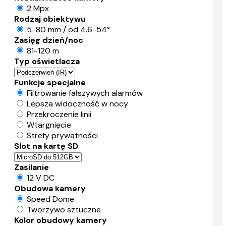
2 Mpx
Rodzaj obiektywu
5-80 mm / od 4.6-54°
Zasięg dzień/noc
81-120 m
Typ oświetlacza
Funkcje specjalne
Filtrowanie fałszywych alarmów
Lepsza widoczność w nocy
Przekroczenie linii
Wtargnięcie
Strefy prywatności
Slot na kartę SD
Zasilanie
12 V DC
Obudowa kamery
Speed Dome
Tworzywo sztuczne
Kolor obudowy kamery