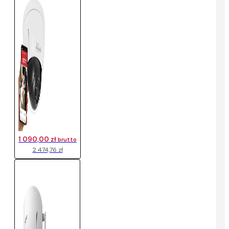
1 090,00 zł
brutto
2 474,76 zł