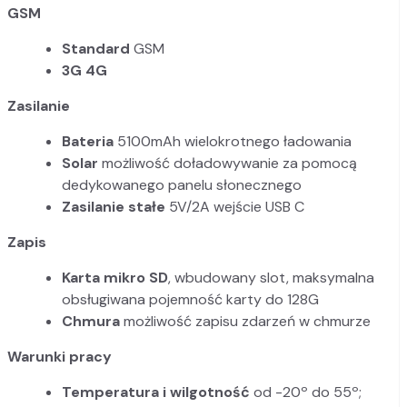
GSM
Standard
GSM
3G 4G
Zasilanie
Bateria
5100mAh wielokrotnego ładowania
Solar
możliwość doładowywanie za pomocą
dedykowanego panelu słonecznego
Zasilanie stałe
5V/2A wejście USB C
Zapis
Karta mikro SD
, wbudowany slot, maksymalna
obsługiwana pojemność karty do 128G
Chmura
możliwość zapisu zdarzeń w chmurze
Warunki pracy
Temperatura i wilgotność
od -20º do 55º;