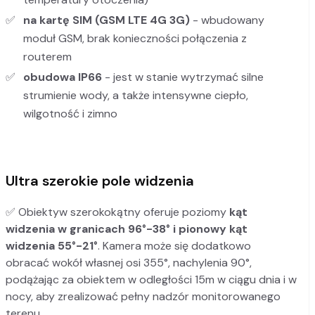
na kartę SIM (GSM LTE 4G 3G)
- wbudowany
moduł GSM, brak konieczności połączenia z
routerem
obudowa IP66
- jest w stanie wytrzymać silne
strumienie wody, a także intensywne ciepło,
wilgotność i zimno
Ultra szerokie pole widzenia
✅ Obiektyw szerokokątny oferuje poziomy
kąt
widzenia w granicach 96°-38°
i pionowy kąt
widzenia 55°-21°
. Kamera może się dodatkowo
obracać wokół własnej osi 355°, nachylenia 90°,
podążając za obiektem w odległości 15m w ciągu dnia i w
nocy, aby zrealizować pełny nadzór monitorowanego
terenu.