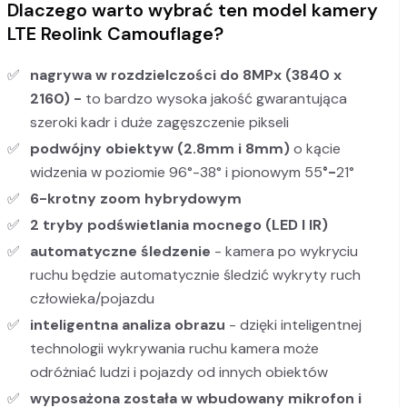
Dlaczego warto wybrać ten model kamery
LTE Reolink Camouflage?
nagrywa w rozdzielczości do 8MPx (3840
x
2160) -
to bardzo wysoka jakość gwarantująca
szeroki kadr i duże zagęszczenie pikseli
podwójny obiektyw (2.8mm i 8mm)
o kącie
widzenia w poziomie 96°-38° i pionowym 55
°-
21°
6-krotny zoom hybrydowym
2 tryby podświetlania mocnego (LED I IR)
automatyczne śledzenie
- kamera po wykryciu
ruchu będzie automatycznie śledzić wykryty ruch
człowieka/pojazdu
inteligentna analiza obrazu
- dzięki inteligentnej
technologii wykrywania ruchu kamera może
odróżniać ludzi i pojazdy od innych obiektów
wyposażona została w wbudowany mikrofon i