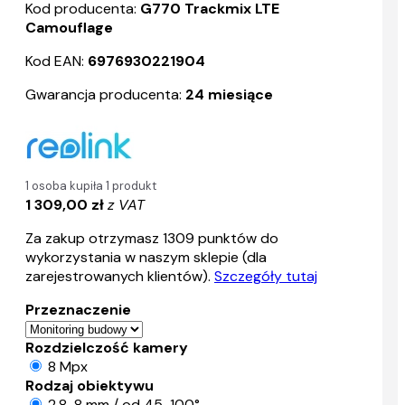
Kod producenta:
G770 Trackmix LTE
Camouflage
Kod EAN:
6976930221904
Gwarancja producenta:
24 miesiące
1 osoba kupiła 1 produkt
1 309,00 zł
z VAT
Za zakup otrzymasz
1309
punktów do
wykorzystania w naszym sklepie (dla
zarejestrowanych klientów).
Szczegóły tutaj
Przeznaczenie
Rozdzielczość kamery
8 Mpx
Rodzaj obiektywu
2.8-8 mm / od 45-100°