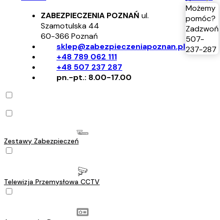
Możemy
ZABEZPIECZENIA POZNAŃ
ul.
pomóc?
Szamotulska 44
Zadzwoń
60-366
Poznań
507-
sklep@zabezpieczeniapoznan.pl
237-287
+48 789 062 111
+48 507 237 287
pn.-pt.: 8.00-17.00
Zestawy Zabezpieczeń
Telewizja Przemysłowa CCTV