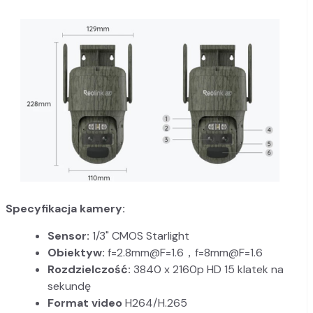
Specyfikacja kamery:
Sensor:
1/3" CMOS Starlight
Obiektyw:
f=2.8mm@F=1.6，f=8mm@F=1.6
Rozdzielczość:
3840 x 2160p HD 15 klatek na
sekundę
Format video
H264/H.265