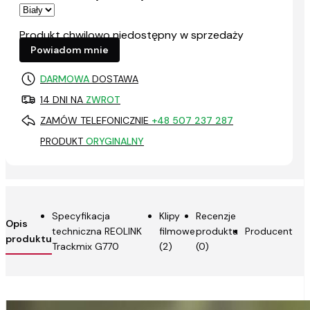
Produkt chwilowo niedostępny w sprzedaży
Powiadom mnie
DARMOWA
DOSTAWA
14 DNI NA
ZWROT
ZAMÓW TELEFONICZNIE
+48 507 237 287
PRODUKT
ORYGINALNY
Specyfikacja
Klipy
Recenzje
Opis
techniczna REOLINK
filmowe
produktu
Producent
produktu
Trackmix G770
(2)
(0)