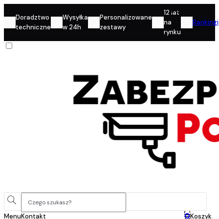
Konto
12 lat
Doradztwo
Wysyłka
Personalizowane
na
Rankingi
techniczne
w 24h
zestawy
rynku
0
Menu
Kontakt
Koszyk