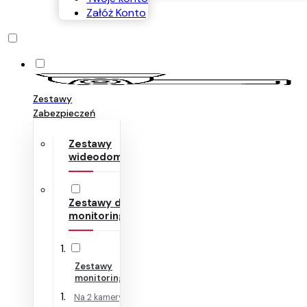
Załóż Konto
Zestawy
Zabezpieczeń
Zestawy
wideodomofonów
Zestawy do
monitoringu
Zestawy
monitoringu IP
Na 2 kamery