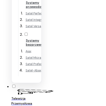
Systemy
przewodowe
Satel Perfecta
Satel Integra
Satel Versa
Systemy
bezprzewodowe
Ajax
Satel Micra
Satel Prefecta WRL
Satel-Abax
Telewizja
Przemysłowa