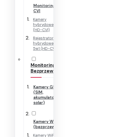
Monitoring HD-
CVI
Kamery
hybrydowe 4w1
(HD-CVI)
Rejestratory
hybrydowe + IP
5w1 (HD-CVI)
Monitoring
Bezprzewodowy
Kamery GSM
(SIM,
akumulator,
solar)
Kamery WiFi
(bezprzewodowe)
Kamery WiFi