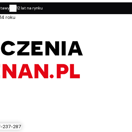
stawy
12 lat na rynku
14 roku
-237-287