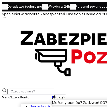
Doradztwo techniczne
Wysyłka w 24h
Personalizowane ze
Specjaliści w doborze Zabezpieczeń Hikvision / Dahua od 20
0
Menu
Szukaj
Konto
Koszyk
Możemy pomóc? Zadzwoń 507
Twoje konto