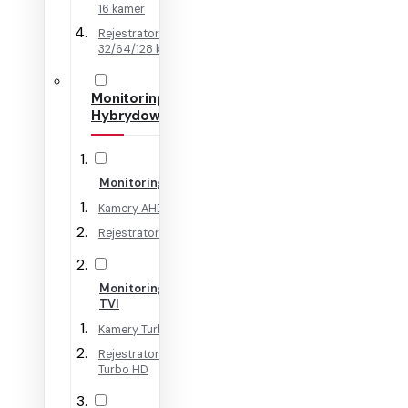
16 kamer
Rejestratory IP na
32/64/128 kamer
Monitoring
Hybrydowy
Monitoring AHD
Kamery AHD
Rejestratory AHD
Monitoring HD-
TVI
Kamery Turbo HD
Rejestratory
Turbo HD