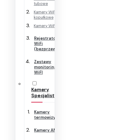
tubowe
Kamery WiFi
kopułkowe
Kamery WiFi Cube
Rejestratory
WiFi
(bezprzewodowe)
Zestawy
monitoringu
WiFI
Kamery
Specjalistyczne
Kamery
termowizyjne
Kamery ANPR