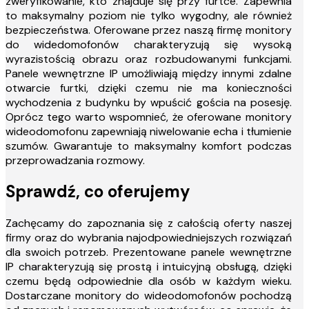
zweryfikowanie, kto znajduje się przy furtce. Zapewnia
to maksymalny poziom nie tylko wygodny, ale również
bezpieczeństwa. Oferowane przez naszą firmę monitory
do widedomofonów charakteryzują się wysoką
wyrazistością obrazu oraz rozbudowanymi funkcjami.
Panele wewnętrzne IP umożliwiają między innymi zdalne
otwarcie furtki, dzięki czemu nie ma konieczności
wychodzenia z budynku by wpuścić gościa na posesję.
Oprócz tego warto wspomnieć, że oferowane monitory
wideodomofonu zapewniają niwelowanie echa i tłumienie
szumów. Gwarantuje to maksymalny komfort podczas
przeprowadzania rozmowy.
Sprawdź, co oferujemy
Zachęcamy do zapoznania się z całością oferty naszej
firmy oraz do wybrania najodpowiedniejszych rozwiązań
dla swoich potrzeb. Prezentowane panele wewnętrzne
IP charakteryzują się prostą i intuicyjną obsługą, dzięki
czemu będą odpowiednie dla osób w każdym wieku.
Dostarczane monitory do wideodomofonów pochodzą