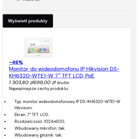
-46%
Monitor do wideodomofonu IP Hikvision DS-
KH6320-WTE1-W 7'' TFT LCD, PoE
1 303,80 zł
699,00 zł
brutto
Najważniejsze cechy produktu:
Typ: monitor wideodomofonowy IP DS-KH6320-WTE1-W
Hikvision;
Ekran: 7" TFT LCD;
Rozdzielczość: 1024x600;
Wbudowany mikrofon: tak;
Wbudowany głośnik: tak;