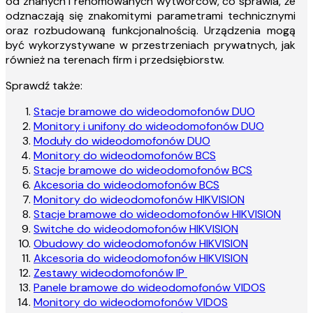
od znanych i renomowanych wytwórców, co sprawia, że
odznaczają się znakomitymi parametrami technicznymi
oraz rozbudowaną funkcjonalnością. Urządzenia mogą
być wykorzystywane w przestrzeniach prywatnych, jak
również na terenach firm i przedsiębiorstw.
Sprawdź także:
Stacje bramowe do wideodomofonów DUO
Monitory i unifony do wideodomofonów DUO
Moduły do wideodomofonów DUO
Monitory do wideodomofonów BCS
Stacje bramowe do wideodomofonów BCS
Akcesoria do wideodomofonów BCS
Monitory do wideodomofonów HIKVISION
Stacje bramowe do wideodomofonów HIKVISION
Switche do wideodomofonów HIKVISION
Obudowy do wideodomofonów HIKVISION
Akcesoria do wideodomofonów HIKVISION
Zestawy wideodomofonów IP
Panele bramowe do wideodomofonów VIDOS
Monitory do wideodomofonów VIDOS