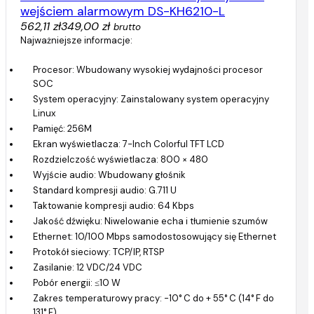
wejściem alarmowym DS-KH6210-L
562,11 zł
349,00 zł
brutto
Najważniejsze informacje:
Procesor: Wbudowany wysokiej wydajności procesor
SOC
System operacyjny: Zainstalowany system operacyjny
Linux
Pamięć: 256M
Ekran wyświetlacza: 7-Inch Colorful TFT LCD
Rozdzielczość wyświetlacza: 800 × 480
Wyjście audio: Wbudowany głośnik
Standard kompresji audio: G.711 U
Taktowanie kompresji audio: 64 Kbps
Jakość dźwięku: Niwelowanie echa i tłumienie szumów
Ethernet: 10/100 Mbps samodostosowujący się Ethernet
Protokół sieciowy: TCP/IP, RTSP
Zasilanie: 12 VDC/24 VDC
Pobór energii: ≤10 W
Zakres temperaturowy pracy: -10° C do + 55° C (14° F do
131° F)