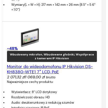
Wymiary(L × W × H): 217 mm × 142 mm × 26 mm (8.5" × 5.6"
× 1.0")
-48%
Wbudowany mikrofon, Wbudowane głośniki, Współpraca
z kamerami IP Hikvision
Monitor do wideodomofonu IP Hikvision DS-
KH8380-WTE1 7" LCD, PoE
2 071,32 zł
1 069,00 zł
brutto
Najważniejsze cechy produktu:
Wyświetlacz: 8” LCD dotykowy
Rozdzielczość obrazu: HD
Audio: dwukierunkowy z redukcją szumów
Interfejsy sieciowe: IP, PoE