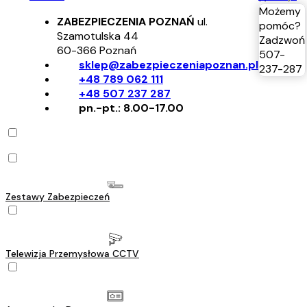
Możemy
ZABEZPIECZENIA POZNAŃ
ul.
pomóc?
Szamotulska 44
Zadzwoń
60-366
Poznań
507-
sklep@zabezpieczeniapoznan.pl
237-287
+48 789 062 111
+48 507 237 287
pn.-pt.: 8.00-17.00
Zestawy Zabezpieczeń
Telewizja Przemysłowa CCTV