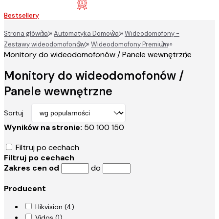
Bestsellery
Strona główna
»
Automatyka Domowa
»
Wideodomofony -
Zestawy wideodomofonów
»
Wideodomofony Premium
»
Monitory do wideodomofonów / Panele wewnętrzne
Monitory do wideodomofonów /
Panele wewnętrzne
Sortuj
Wyników na stronie:
50
100
150
Filtruj po cechach
Filtruj po cechach
Zakres cen od
do
Producent
Hikvision (4)
Vidos (1)