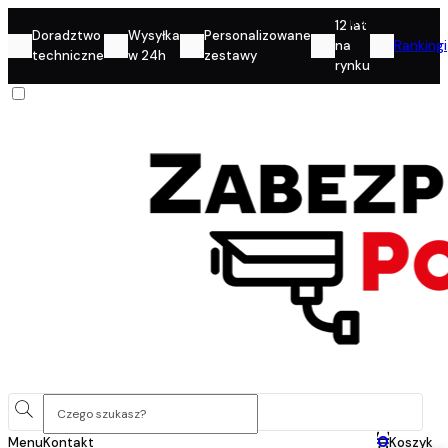
Konto
12 lat
Doradztwo
Wysyłka
Personalizowane
na
Rankingi
techniczne
w 24h
zestawy
rynku
0
Menu
Kontakt
Koszyk