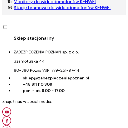
Monitory do wideodomofonów KENWEI
Stacje bramowe do wideodomofonów KENWEI
ZABEZPIECZENIA POZNAŃ sp. z o.o.
Szamotulska 44
60-366 Poznań
NIP:
779-251-97-14
sklep@zabezpieczeniapoznan.pl
+48 611 110 309
pon. - pt. 8.00 - 17.00