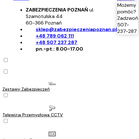
Możemy
ZABEZPIECZENIA POZNAŃ
ul.
pomóc?
Szamotulska 44
Zadzwoń
60-366
Poznań
507-
sklep@zabezpieczeniapoznan.pl
237-287
+48 789 062 111
+48 507 237 287
pn.-pt.: 8.00-17.00
Zestawy Zabezpieczeń
Telewizja Przemysłowa CCTV