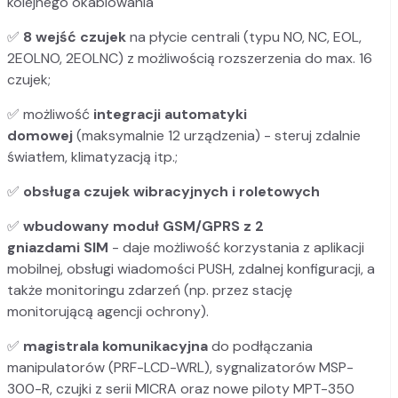
kolejnego okablowania
✅
8 wejść czujek
na płycie centrali (typu NO, NC, EOL,
2EOLNO, 2EOLNC) z możliwością rozszerzenia do max. 16
czujek;
✅ możliwość
integracji automatyki
domowej
(maksymalnie 12 urządzenia) - steruj zdalnie
światłem, klimatyzacją itp.;
✅
obsługa czujek wibracyjnych i roletowych
✅
wbudowany moduł GSM/GPRS z 2
gniazdami SIM
- daje możliwość korzystania z aplikacji
mobilnej, obsługi wiadomości PUSH, zdalnej konfiguracji, a
także monitoringu zdarzeń (np. przez stację
monitorującą agencji ochrony).
✅
magistrala komunikacyjna
do podłączania
manipulatorów (PRF-LCD-WRL), sygnalizatorów MSP-
300-R, czujki z serii MICRA oraz nowe piloty MPT-350