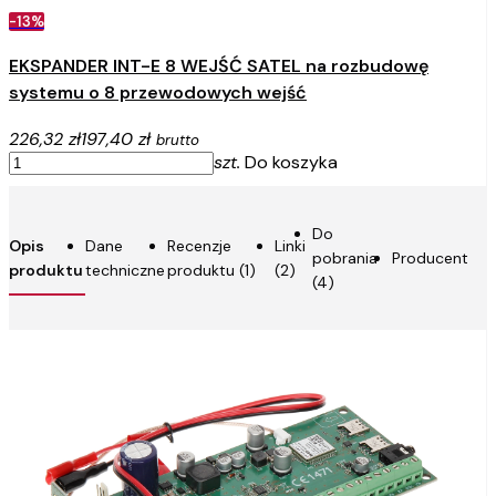
-13%
EKSPANDER INT-E 8 WEJŚĆ SATEL na rozbudowę
systemu o 8 przewodowych wejść
226,32 zł
197,40 zł
brutto
szt.
Do koszyka
Do
Opis
Dane
Recenzje
Linki
pobrania
Producent
produktu
techniczne
produktu (1)
(2)
(4)