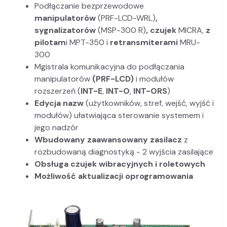
Podłączanie bezprzewodowe
manipulatorów
(PRF-LCD-WRL)
,
sygnalizatorów
(MSP-300 R)
, czujek
MICRA,
z
pilotam
i MPT-350 i
retransmiterami
MRU-
300
Mgistrala komunikacyjna do podłączania
manipulatorów
(PRF-LCD)
i modułów
rozszerzeń (
INT-E
,
INT-O
,
INT-ORS
)
Edycja nazw
(użytkowników, stref, wejść, wyjść i
modułów) ułatwiająca sterowanie systemem i
jego nadzór
Wbudowany zaawansowany zasilacz
z
rozbudowaną diagnostyką - 2 wyjścia zasilające
Obsługa czujek wibracyjnych i roletowych
Możliwość aktualizacji oprogramowania