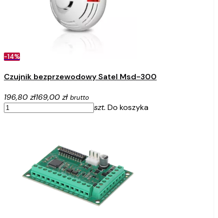
-14%
Czujnik bezprzewodowy Satel Msd-300
196,80 zł
169,00 zł
brutto
szt.
Do koszyka