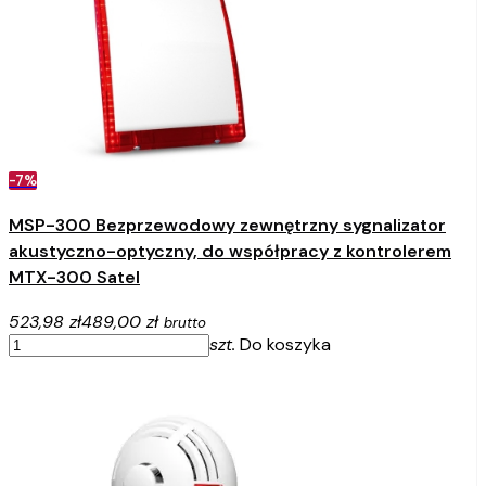
-7%
MSP-300 Bezprzewodowy zewnętrzny sygnalizator
akustyczno-optyczny, do współpracy z kontrolerem
MTX-300 Satel
523,98 zł
489,00 zł
brutto
szt.
Do koszyka