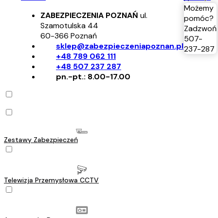
Możemy
ZABEZPIECZENIA POZNAŃ
ul.
pomóc?
Szamotulska 44
Zadzwoń
60-366
Poznań
507-
sklep@zabezpieczeniapoznan.pl
237-287
+48 789 062 111
+48 507 237 287
pn.-pt.: 8.00-17.00
Zestawy Zabezpieczeń
Telewizja Przemysłowa CCTV