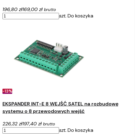
196,80 zł
169,00 zł
brutto
szt.
Do koszyka
-13%
EKSPANDER INT-E 8 WEJŚĆ SATEL na rozbudowę
systemu o 8 przewodowych wejść
226,32 zł
197,40 zł
brutto
szt.
Do koszyka