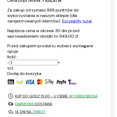
Cena poprzednia:
1 103,31 zł
Za zakup otrzymasz
899
punktów do
wykorzystania w naszym sklepie (dla
zarejestrowanych klientów).
Szczegóły tutaj
Najniższa cena w okresie 30 dni przed
wprowadzeniem obniżki to 949,00 zł
Przed zakupem produktu wybierz wymagane
opcje.
Ilość:
-
+
szt.
Dodaj do koszyka
KUP DO GODZ 15.00 - U CIEBIE
WTOREK/ŚRODA
DARMOWA
DOSTAWA
14 DNI NA
ZWROT