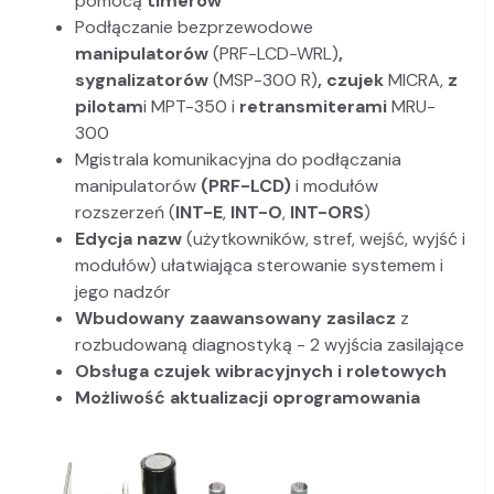
pomocą
timerów
Podłączanie bezprzewodowe
manipulatorów
(PRF-LCD-WRL)
,
sygnalizatorów
(MSP-300 R)
, czujek
MICRA,
z
pilotam
i MPT-350 i
retransmiterami
MRU-
300
Mgistrala komunikacyjna do podłączania
manipulatorów
(PRF-LCD)
i modułów
rozszerzeń (
INT-E
,
INT-O
,
INT-ORS
)
Edycja nazw
(użytkowników, stref, wejść, wyjść i
modułów) ułatwiająca sterowanie systemem i
jego nadzór
Wbudowany zaawansowany zasilacz
z
rozbudowaną diagnostyką - 2 wyjścia zasilające
Obsługa czujek wibracyjnych i roletowych
Możliwość aktualizacji oprogramowania