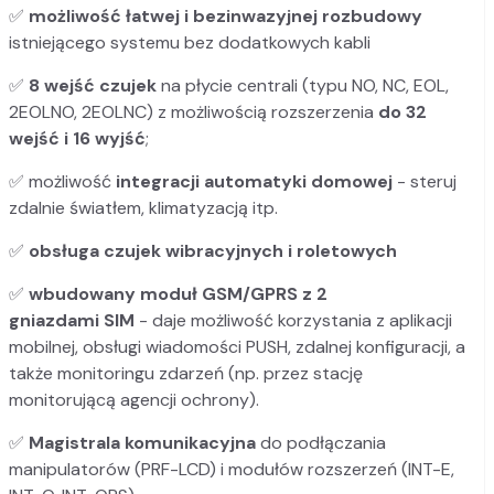
✅
możliwość łatwej i bezinwazyjnej rozbudowy
istniejącego systemu bez dodatkowych kabli
✅
8 wejść czujek
na płycie centrali (typu NO, NC, EOL,
2EOLNO, 2EOLNC) z możliwością rozszerzenia
do 32
wejść i 16 wyjść
;
✅ możliwość
integracji automatyki domowej
- steruj
zdalnie światłem, klimatyzacją itp.
✅
obsługa czujek wibracyjnych i roletowych
✅
wbudowany moduł GSM/GPRS z 2
gniazdami SIM
- daje możliwość korzystania z aplikacji
mobilnej, obsługi wiadomości PUSH, zdalnej konfiguracji, a
także monitoringu zdarzeń (np. przez stację
monitorującą agencji ochrony).
✅
Magistrala komunikacyjna
do podłączania
manipulatorów (PRF-LCD) i modułów rozszerzeń (INT-E,