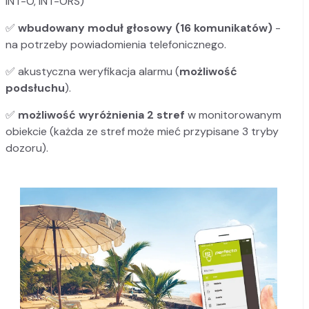
INT-O, INT-ORS)
✅
wbudowany moduł głosowy (16 komunikatów)
-
na potrzeby powiadomienia telefonicznego.
✅ akustyczna weryfikacja alarmu (
możliwość
podsłuchu
).
✅
możliwość wyróżnienia 2 stref
w monitorowanym
obiekcie (każda ze stref może mieć przypisane 3 tryby
dozoru).