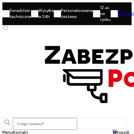
Konto
12 lat
Doradztwo
Wysyłka
Personalizowane
na
Rankingi
techniczne
w 24h
zestawy
rynku
0
Menu
Kontakt
Koszyk