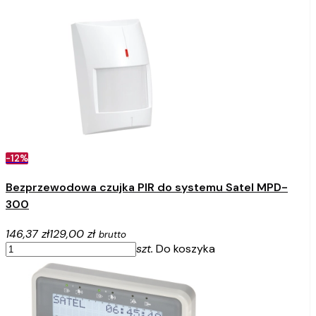
-12%
Bezprzewodowa czujka PIR do systemu Satel MPD-
300
146,37 zł
129,00 zł
brutto
szt.
Do koszyka