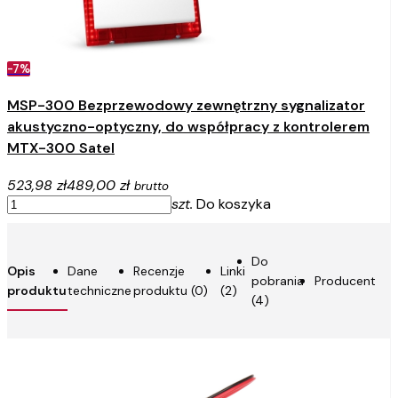
-7%
MSP-300 Bezprzewodowy zewnętrzny sygnalizator
akustyczno-optyczny, do współpracy z kontrolerem
MTX-300 Satel
523,98 zł
489,00 zł
brutto
szt.
Do koszyka
Do
Opis
Dane
Recenzje
Linki
pobrania
Producent
produktu
techniczne
produktu (0)
(2)
(4)