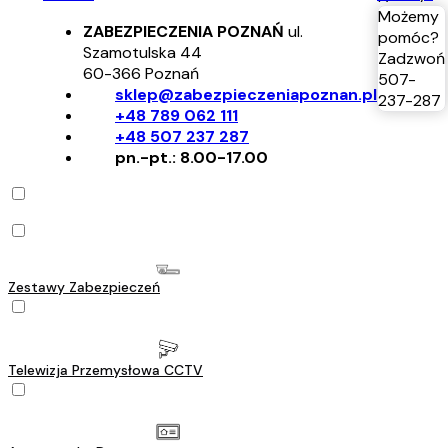
Możemy
ZABEZPIECZENIA POZNAŃ
ul.
pomóc?
Szamotulska 44
Zadzwoń
60-366
Poznań
507-
sklep@zabezpieczeniapoznan.pl
237-287
+48 789 062 111
+48 507 237 287
pn.-pt.: 8.00-17.00
Zestawy Zabezpieczeń
Telewizja Przemysłowa CCTV