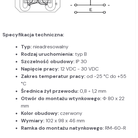
Specyfikacja techniczna:
Typ:
nieadresowalny
Rodzaj uruchomienia:
typ B
Szczelność obudowy:
IP 30
Napięcie pracy:
12 VDC - 30 VDC
Zakres temperatur pracy:
od -25 °C do +55
°C
Średnica żył przewodu:
0,8 ÷ 1,2 mm
Otwór do montażu wtynkowego:
Ф 80 x 22
mm
Kolor obudowy:
czerwony
Wymiary:
102 x 98 x 46 mm
Ramka do montażu natynkowego:
RM-60-R