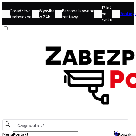
Konto
12 lat
Doradztwo
Wysyłka
Personalizowane
na
Rankingi
techniczne
w 24h
zestawy
rynku
0
Menu
Kontakt
Koszyk