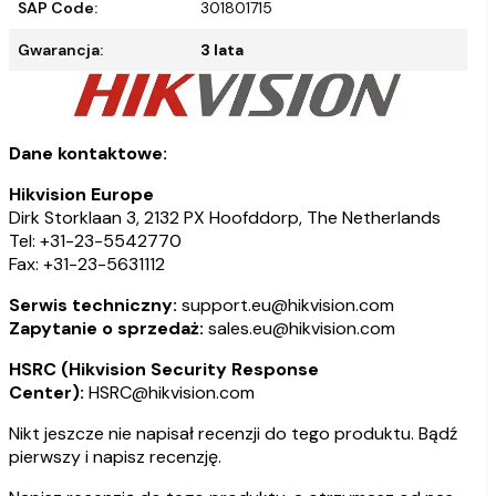
SAP Code:
301801715
Gwarancja:
3 lata
Dane kontaktowe:
Hikvision Europe
Dirk Storklaan 3, 2132 PX Hoofddorp, The Netherlands
Tel: +31-23-5542770
Fax: +31-23-5631112
Serwis techniczny:
support.eu@hikvision.com
Zapytanie o sprzedaż:
sales.eu@hikvision.com
HSRC (Hikvision Security Response
Center):
HSRC@hikvision.com
Nikt jeszcze nie napisał recenzji do tego produktu. Bądź
pierwszy i napisz recenzję.