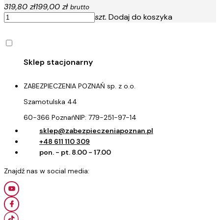
319,80 zł
199,00 zł
brutto
szt.
Dodaj do koszyka
ZABEZPIECZENIA POZNAŃ sp. z o.o.
Szamotulska 44
60-366 Poznań
NIP:
779-251-97-14
sklep@zabezpieczeniapoznan.pl
+48 611 110 309
pon. - pt. 8.00 - 17.00