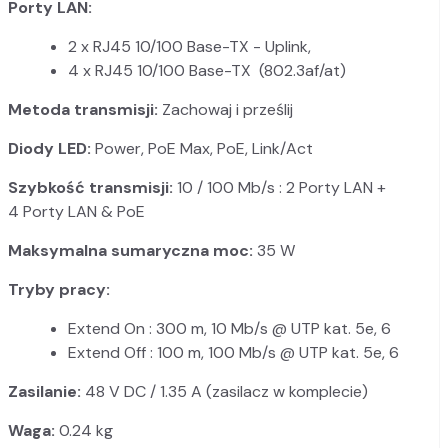
Porty LAN:
2 x RJ45 10/100 Base-TX - Uplink,
4 x RJ45 10/100 Base-TX (802.3af/at)
Metoda transmisji:
Zachowaj i prześlij
Diody LED:
Power, PoE Max, PoE, Link/Act
Szybkość transmisji:
10 / 100 Mb/s : 2 Porty LAN +
4 Porty LAN & PoE
Maksymalna sumaryczna moc:
35 W
Tryby pracy:
Extend On : 300 m, 10 Mb/s @ UTP kat. 5e, 6
Extend Off : 100 m, 100 Mb/s @ UTP kat. 5e, 6
Zasilanie:
48 V DC / 1.35 A (zasilacz w komplecie)
Waga:
0.24 kg