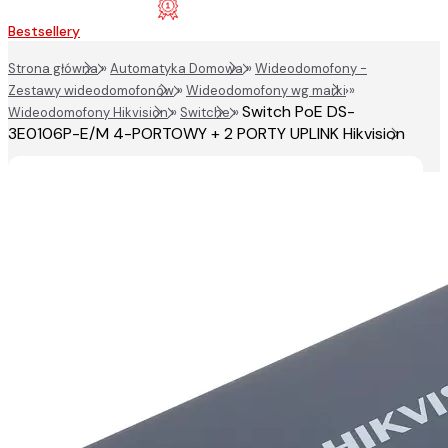
Bestsellery
Strona główna
»
Automatyka Domowa
»
Wideodomofony -
Zestawy wideodomofonów
»
Wideodomofony wg marki
»
Switch PoE DS-
Wideodomofony Hikvision
»
Switche
»
3E0106P-E/M 4-PORTOWY + 2 PORTY UPLINK Hikvision