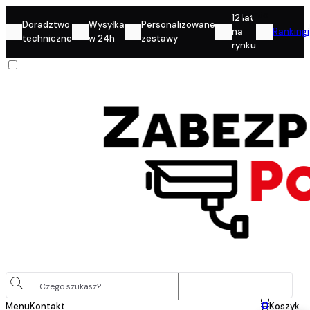
Konto
12 lat
Doradztwo
Wysyłka
Personalizowane
na
Rankingi
techniczne
w 24h
zestawy
rynku
0
Menu
Kontakt
Koszyk