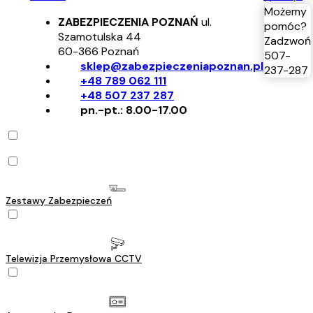
Możemy
ZABEZPIECZENIA POZNAŃ
ul.
pomóc?
Szamotulska 44
Zadzwoń
60-366
Poznań
507-
sklep@zabezpieczeniapoznan.pl
237-287
+48 789 062 111
+48 507 237 287
pn.-pt.: 8.00-17.00
Zestawy Zabezpieczeń
Telewizja Przemysłowa CCTV