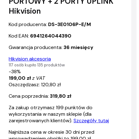
PORTOWY + 2 PORTY UPLINK
Hikvision
Kod producenta:
DS-3E0106P-E/M
Kod EAN:
6941264044390
Gwarancja producenta:
36 miesięcy
Hikvision akcesoria
117 osób kupiło 135 produktów
-38%
199,00 zł
z VAT
Oszczędzasz: 120,80 zł
Cena poprzednia:
319,80 zł
Za zakup otrzymasz
199
punktów do
wykorzystania w naszym sklepie (dla
zarejestrowanych klientów).
Szczegóły tutaj
Najniższa cena w okresie 30 dni przed
wprowadzeniem obniżki to 199,00 zł