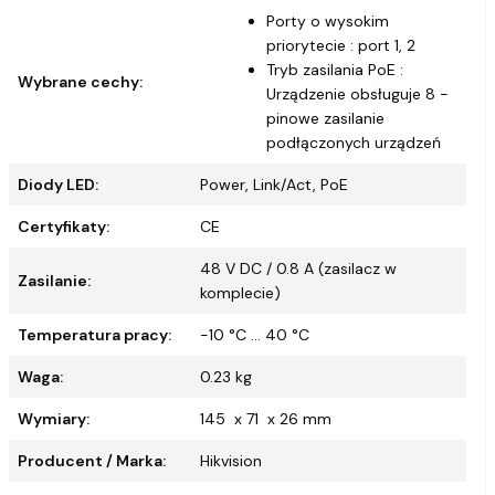
Porty o wysokim
priorytecie : port 1, 2
Tryb zasilania PoE :
Wybrane cechy:
Urządzenie obsługuje 8 -
pinowe zasilanie
podłączonych urządzeń
Diody LED:
Power, Link/Act, PoE
Certyfikaty:
CE
48 V DC / 0.8 A (zasilacz w
Zasilanie:
komplecie)
Temperatura pracy:
-10 °C ... 40 °C
Waga:
0.23 kg
Wymiary:
145 x 71 x 26 mm
Producent / Marka:
Hikvision