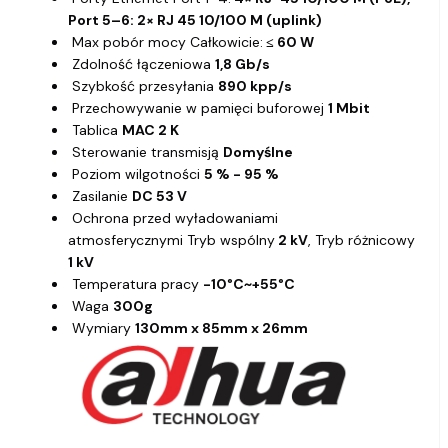
Port 5–6: 2× RJ 45 10/100 M (uplink)
Max pobór mocy Całkowicie:
≤ 60 W
Zdolność łączeniowa
1,8 Gb/s
Szybkość przesyłania
890 kpp/s
Przechowywanie w pamięci buforowej
1 Mbit
Tablica
MAC 2 K
Sterowanie transmisją
Domyślne
Poziom wilgotności
5 % - 95 %
Zasilanie
DC 53 V
Ochrona przed wyładowaniami
atmosferycznymi Tryb wspólny
2 kV
, Tryb różnicowy
1 kV
Temperatura pracy
-10°C~+55°C
Waga
300g
Wymiary
130mm x 85mm x 26mm