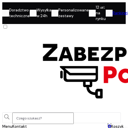
Konto
12 lat
Doradztwo
Wysyłka
Personalizowane
na
Rankingi
techniczne
w 24h
zestawy
rynku
0
Menu
Kontakt
Koszyk