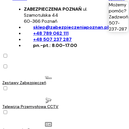
Możemy
ZABEZPIECZENIA POZNAŃ
ul.
pomóc?
Szamotulska 44
Zadzwoń
60-366
Poznań
507-
sklep@zabezpieczeniapoznan.pl
237-287
+48 789 062 111
+48 507 237 287
pn.-pt.: 8.00-17.00
Zestawy Zabezpieczeń
Telewizja Przemysłowa CCTV