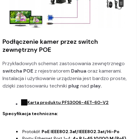
Podłączenie kamer przez switch
zewnętrzny POE
Przykładowych schemat zastosowania zewnętrznego
switcha
POE
z rejestratorem
Dahua
oraz kamerami.
Instalacja i użytkowanie urządzenia jest bardzo proste,
dzięki zastosowaniu techniki
plug
nad
play.
Karta produktu PFS3006-4ET-60-V2
Specyfikacja techniczna:
Protokół:
PoE IEEE802.3af/IEEE802.3at/Hi-Po
Porty Ethernet Port 1–4:
4× RJ-45 10/100 M (PoE),