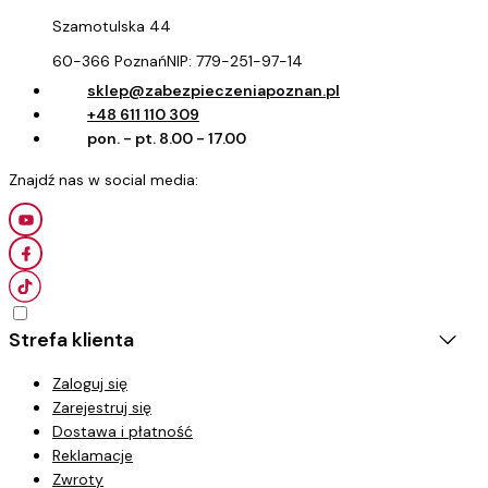
Szamotulska 44
60-366 Poznań
NIP:
779-251-97-14
sklep@zabezpieczeniapoznan.pl
+48 611 110 309
pon. - pt. 8.00 - 17.00
Strefa klienta
Zaloguj się
Zarejestruj się
Dostawa i płatność
Reklamacje
Zwroty