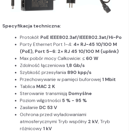
Specyfikacja techniczna:
Protokół:
PoE IEEE802.3af/IEEE802.3at/Hi-Po
Porty Ethernet Port 1–4:
4× RJ-45 10/100 M
(PoE), Port 5–6: 2× RJ 45 10/100 M (uplink)
Max pobór mocy Całkowicie:
≤ 60 W
Zdolność łączeniowa
1,8 Gb/s
Szybkość przesyłania
890 kpp/s
Przechowywanie w pamięci buforowej
1 Mbit
Tablica
MAC 2 K
Sterowanie transmisją
Domyślne
Poziom wilgotności
5 % - 95 %
Zasilanie
DC 53 V
Ochrona przed wyładowaniami
atmosferycznymi Tryb wspólny
2 kV
, Tryb
różnicowy
1 kV