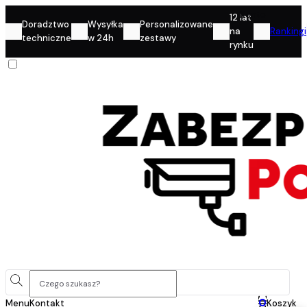
Konto
12 lat
Doradztwo
Wysyłka
Personalizowane
na
Rankingi
techniczne
w 24h
zestawy
rynku
0
Menu
Kontakt
Koszyk