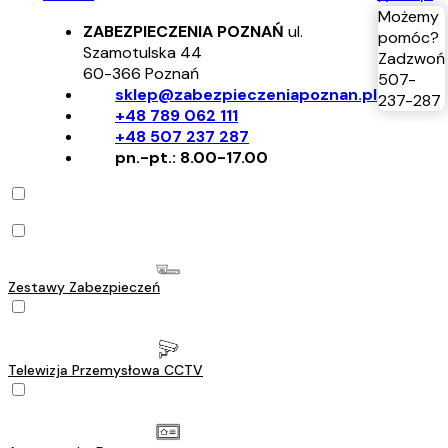
Możemy
ZABEZPIECZENIA POZNAŃ
ul.
pomóc?
Szamotulska 44
Zadzwoń
60-366
Poznań
507-
sklep@zabezpieczeniapoznan.pl
237-287
+48 789 062 111
+48 507 237 287
pn.-pt.: 8.00-17.00
Zestawy Zabezpieczeń
Telewizja Przemysłowa CCTV