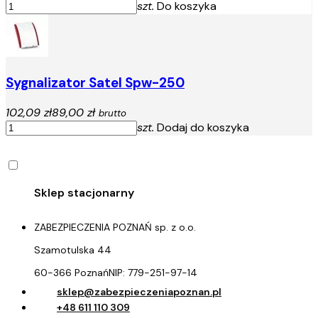
szt.
Do koszyka
Sygnalizator Satel Spw-250
102,09 zł
89,00 zł
brutto
szt.
Dodaj do koszyka
ZABEZPIECZENIA POZNAŃ sp. z o.o.
Szamotulska 44
60-366 Poznań
NIP:
779-251-97-14
sklep@zabezpieczeniapoznan.pl
+48 611 110 309