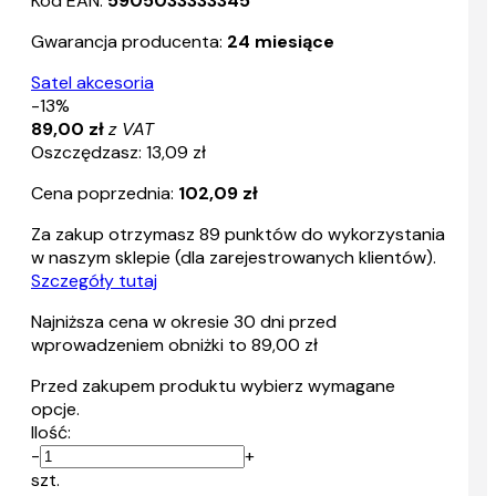
Kod EAN:
5905033333345
Gwarancja producenta:
24 miesiące
Satel akcesoria
-13%
89,00 zł
z VAT
Oszczędzasz: 13,09 zł
Cena poprzednia:
102,09 zł
Za zakup otrzymasz
89
punktów do wykorzystania
w naszym sklepie (dla zarejestrowanych klientów).
Szczegóły tutaj
Najniższa cena w okresie 30 dni przed
wprowadzeniem obniżki to 89,00 zł
Przed zakupem produktu wybierz wymagane
opcje.
Ilość:
-
+
szt.