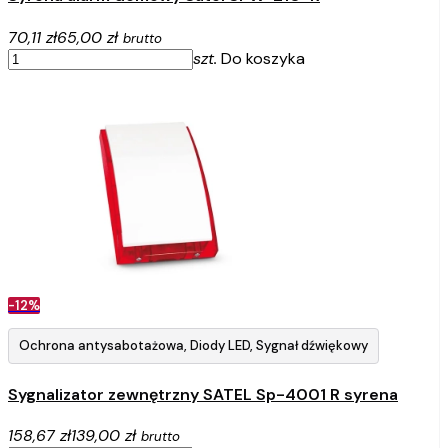
70,11 zł
65,00 zł
brutto
szt.
Do koszyka
-12%
Ochrona antysabotażowa, Diody LED, Sygnał dźwiękowy
Sygnalizator zewnętrzny SATEL Sp-4001 R syrena
158,67 zł
139,00 zł
brutto