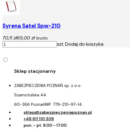
Syrena Satel Spw-210
70,11 zł
65,00 zł
brutto
szt.
Dodaj do koszyka
ZABEZPIECZENIA POZNAŃ sp. z o.o.
Szamotulska 44
60-366 Poznań
NIP:
779-251-97-14
sklep@zabezpieczeniapoznan.pl
+48 611 110 309
pon. - pt. 8.00 - 17.00