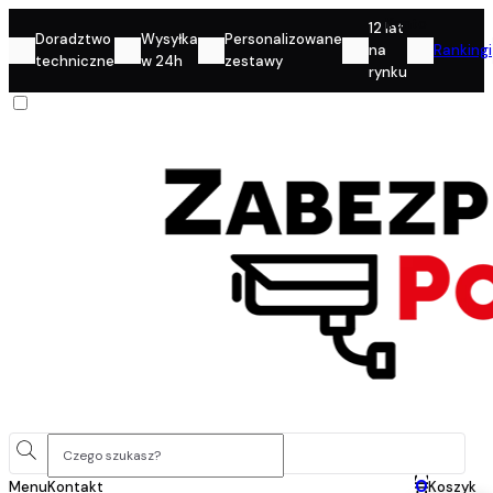
Konto
12 lat
Doradztwo
Wysyłka
Personalizowane
na
Rankingi
techniczne
w 24h
zestawy
rynku
0
Menu
Kontakt
Koszyk