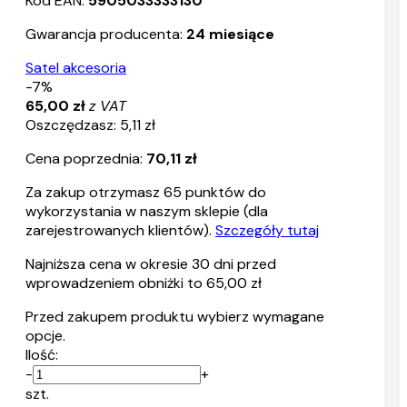
Kod EAN:
5905033333130
Gwarancja producenta:
24 miesiące
Satel akcesoria
-7%
65,00 zł
z VAT
Oszczędzasz: 5,11 zł
Cena poprzednia:
70,11 zł
Za zakup otrzymasz
65
punktów do
wykorzystania w naszym sklepie (dla
zarejestrowanych klientów).
Szczegóły tutaj
Najniższa cena w okresie 30 dni przed
wprowadzeniem obniżki to 65,00 zł
Przed zakupem produktu wybierz wymagane
opcje.
Ilość:
-
+
szt.