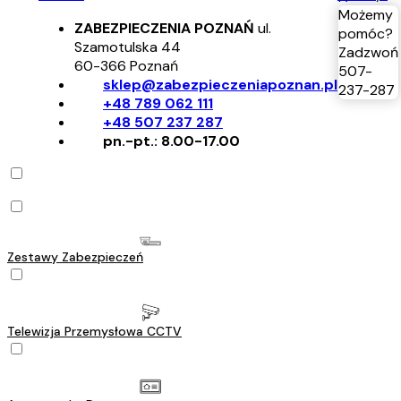
Możemy
ZABEZPIECZENIA POZNAŃ
ul.
pomóc?
Szamotulska 44
Zadzwoń
60-366
Poznań
507-
sklep@zabezpieczeniapoznan.pl
237-287
+48 789 062 111
+48 507 237 287
pn.-pt.: 8.00-17.00
Zestawy Zabezpieczeń
Telewizja Przemysłowa CCTV