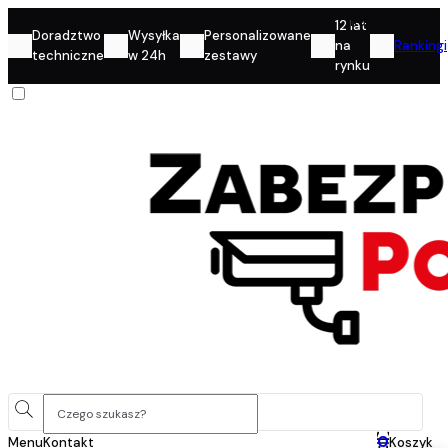
Konto
12 lat
Doradztwo
Wysyłka
Personalizowane
na
Rankingi
techniczne
w 24h
zestawy
rynku
0
Menu
Kontakt
Koszyk