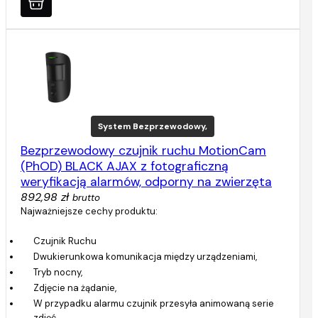
System Bezprzewodowy,
Bezprzewodowy czujnik ruchu MotionCam
(PhOD) BLACK AJAX z fotograficzną
weryfikacją alarmów, odporny na zwierzęta
892,98 zł
brutto
Najważniejsze cechy produktu:
Czujnik Ruchu
Dwukierunkowa komunikacja między urządzeniami,
Tryb nocny,
Zdjęcie na żądanie,
W przypadku alarmu czujnik przesyła animowaną serie
zdjęć,