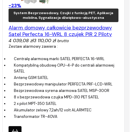
-23%
System Bezprzewodowy, Czujki z funkcją PET, Aplikacja
mobilna, Sygnalizacja dźwiękowo-akustyczna
Alarm domowy całkowicie bezprzewodowy
Satel Perfecta 16-WRL 8 czujek PIR 2 Piloty
4 039,08 zł
3 110,00 zł
brutto
Zestaw alarmowy zawiera :
Centralę alarmową marki SATEL PERFECTA 16-WRL
Kompatybilną obudowę OPU-4-P do centrali alarmowej
SATEL
Antenę GSM SATEL
Bezprzewodowy manipulator PERFECTA PRF-LCD-WRL
Bezprzewodowa syrena alarmowa SATEL MSP-300R
8 x bezprzewodowa czujka MPD-310 PET SATEL
2 x pilot MPT-350 SATEL
Akumulator żelowy 7,2ah/12 volt ALARMTEC
Transformator TR-40VA