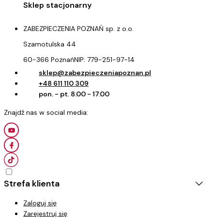
ZABEZPIECZENIA POZNAŃ sp. z o.o.
Szamotulska 44
60-366 Poznań
NIP:
779-251-97-14
sklep@zabezpieczeniapoznan.pl
+48 611 110 309
pon. - pt. 8.00 - 17.00
Strefa klienta
Zaloguj się
Zarejestruj się