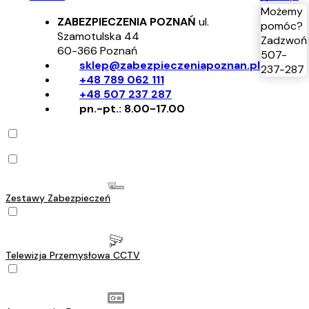
Możemy
ZABEZPIECZENIA POZNAŃ
ul.
pomóc?
Szamotulska 44
Zadzwoń
60-366
Poznań
507-
sklep@zabezpieczeniapoznan.pl
237-287
+48 789 062 111
+48 507 237 287
pn.-pt.: 8.00-17.00
Zestawy Zabezpieczeń
Telewizja Przemysłowa CCTV