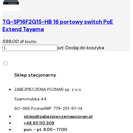
TG-SP16F2G1S-HB 16 portowy switch PoE
Extend Tayama
599,00 zł
brutto
szt.
Dodaj do koszyka
ZABEZPIECZENIA POZNAŃ sp. z o.o.
Szamotulska 44
60-366 Poznań
NIP:
779-251-97-14
sklep@zabezpieczeniapoznan.pl
+48 611 110 309
pon. - pt. 8.00 - 17.00