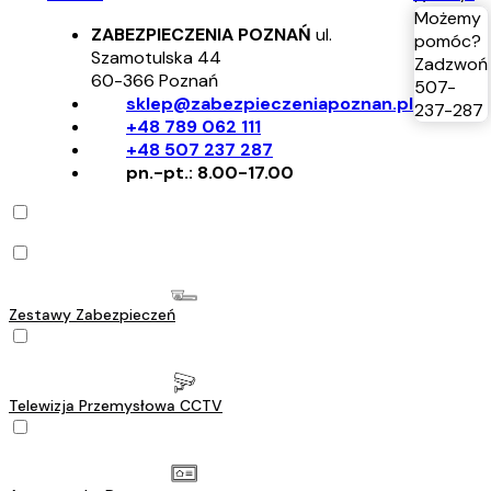
Możemy
ZABEZPIECZENIA POZNAŃ
ul.
pomóc?
Szamotulska 44
Zadzwoń
60-366
Poznań
507-
sklep@zabezpieczeniapoznan.pl
237-287
+48 789 062 111
+48 507 237 287
pn.-pt.: 8.00-17.00
Zestawy Zabezpieczeń
Telewizja Przemysłowa CCTV