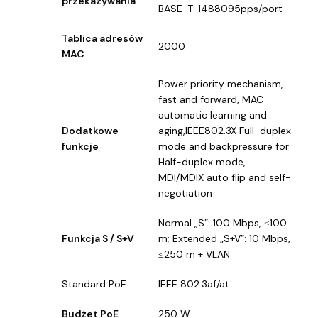
przekazywania
BASE-T: 1488095pps/port
Tablica adresów
2000
MAC
Power priority mechanism,
fast and forward, MAC
automatic learning and
Dodatkowe
aging,IEEE802.3X Full-duplex
funkcje
mode and backpressure for
Half-duplex mode,
MDI/MDIX auto flip and self-
negotiation
Normal „S”: 100 Mbps, ≤100
Funkcja S / S+V
m; Extended „S+V”: 10 Mbps,
≤250 m + VLAN
Standard PoE
IEEE 802.3af/at
Budżet PoE
250 W