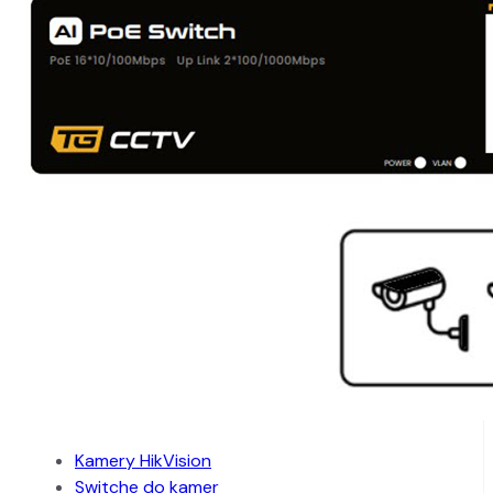
Kamery HikVision
Switche do kamer