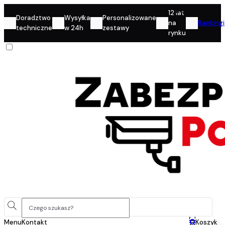
Konto
12 lat
Doradztwo
Wysyłka
Personalizowane
na
Rankingi
techniczne
w 24h
zestawy
rynku
0
Menu
Kontakt
Koszyk