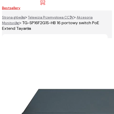
Bestsellery
Strona główna
»
Telewizja Przemysłowa CCTV
»
Akcesoria
TG-SP16F2G1S-HB 16 portowy switch PoE
Monitoring
»
Extend Tayama