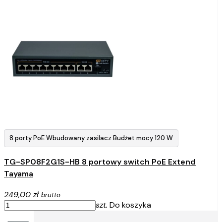
8 porty PoE Wbudowany zasilacz Budżet mocy 120 W
TG-SP08F2G1S-HB 8 portowy switch PoE Extend
Tayama
249,00 zł
brutto
szt.
Do koszyka