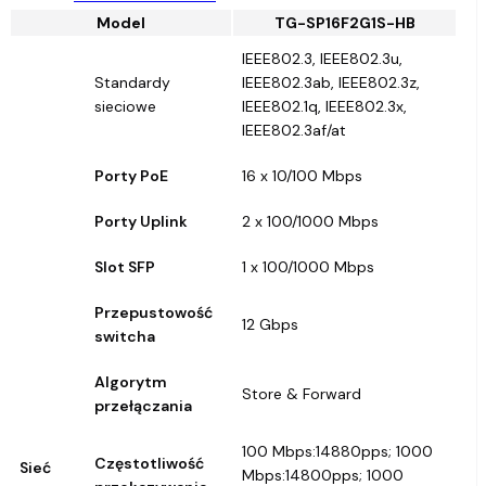
Model
TG-SP16F2G1S-HB
IEEE802.3, IEEE802.3u,
Standardy
IEEE802.3ab, IEEE802.3z,
sieciowe
IEEE802.1q, IEEE802.3x,
IEEE802.3af/at
Porty PoE
16 x 10/100 Mbps
Porty Uplink
2 x 100/1000 Mbps
Slot SFP
1 x 100/1000 Mbps
Przepustowość
12 Gbps
switcha
Algorytm
Store & Forward
przełączania
100 Mbps:14880pps; 1000
Częstotliwość
Sieć
Mbps:14800pps; 1000