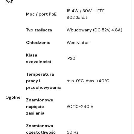
PoE
15.4W / 30W - IEEE
Moc / port PoE
802.3af/at
Typ zasilacza
Wbudowany (DC 52V, 4.8A)
Chłodzenie
Wentylator
Klasa
IP20
szczelności
Temperatura
pracy i
min. 0°C, max. +40°C
przechowywania
Ogólne
Znamionowe
napięcie
AC 110-240 V
zasilania
Znamionowa
częstotliwość
50 Hz