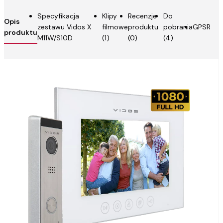
Specyfikacja
Klipy
Recenzje
Do
Opis
zestawu Vidos X
filmowe
produktu
pobrania
GPSR
produktu
M11W/S10D
(1)
(0)
(4)