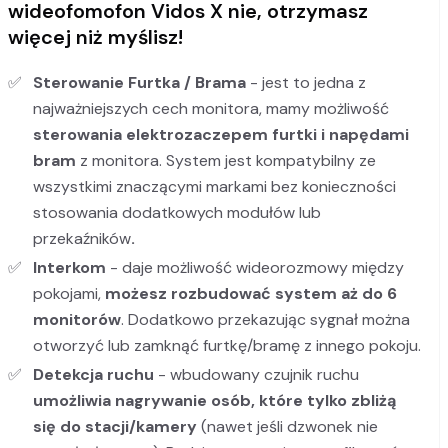
wideofomofon Vidos X nie, otrzymasz
więcej niż myślisz!
Sterowanie Furtka / Brama
- jest to jedna z
najważniejszych cech monitora, mamy możliwość
sterowania elektrozaczepem
furtki i
napędami
bram
z monitora. System jest kompatybilny ze
wszystkimi znaczącymi markami bez konieczności
stosowania dodatkowych modułów lub
przekaźników
.
Interkom
- daje możliwość wideorozmowy między
pokojami,
możesz rozbudować system aż do 6
monitorów
. Dodatkowo przekazując sygnał można
otworzyć lub zamknąć furtkę/bramę z innego pokoju.
Detekcja ruchu
- wbudowany czujnik ruchu
umożliwia nagrywanie osób, które tylko zbliżą
się do stacji/kamery
(nawet jeśli dzwonek nie