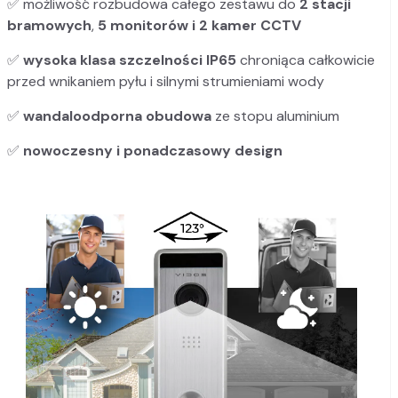
✅
możliwość rozbudowa całego zestawu do
2 stacji
bramowych
,
5 monitorów i 2 kamer CCTV
✅
wysoka klasa szczelności IP65
chroniąca całkowicie
przed wnikaniem pyłu i silnymi strumieniami wody
✅
wandaloodporna obudowa
ze stopu aluminium
✅
nowoczesny i ponadczasowy design