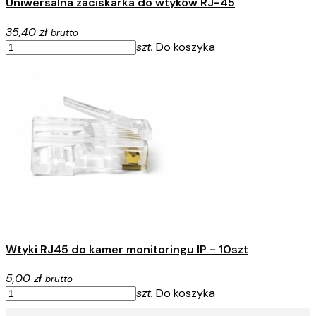
Uniwersalna zaciskarka do wtyków RJ-45
35,40 zł
brutto
szt.
Do koszyka
Wtyki RJ45 do kamer monitoringu IP - 10szt
5,00 zł
brutto
szt.
Do koszyka