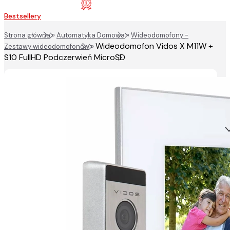
Bestsellery
Strona główna
»
Automatyka Domowa
»
Wideodomofony -
Wideodomofon Vidos X M11W +
Zestawy wideodomofonów
»
S10 FullHD Podczerwień MicroSD