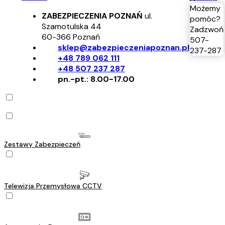
Możemy
ZABEZPIECZENIA POZNAŃ
ul.
pomóc?
Szamotulska 44
Zadzwoń
60-366
Poznań
507-
sklep@zabezpieczeniapoznan.pl
237-287
+48 789 062 111
+48 507 237 287
pn.-pt.: 8.00-17.00
Zestawy Zabezpieczeń
Telewizja Przemysłowa CCTV