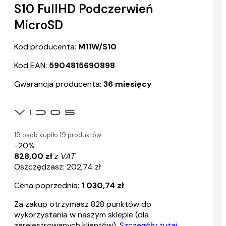
S10 FullHD Podczerwień
MicroSD
Kod producenta:
M11W/S10
Kod EAN:
5904815690898
Gwarancja producenta:
36 miesięcy
19 osób kupiło 19 produktów
-20%
828,00 zł
z VAT
Oszczędzasz: 202,74 zł
Cena poprzednia:
1 030,74 zł
Za zakup otrzymasz
828
punktów do
wykorzystania w naszym sklepie (dla
zarejestrowanych klientów).
Szczegóły tutaj