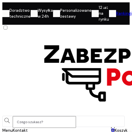
Konto
12 lat
Doradztwo
Wysyłka
Personalizowane
na
Rankingi
techniczne
w 24h
zestawy
rynku
0
Menu
Kontakt
Koszyk