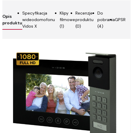
Specyfikacja
Klipy
Recenzje
Do
Opis
wideodomofonu
filmowe
produktu
pobrania
GPSR
produktu
Vidos X
(1)
(0)
(4)