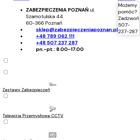
Możemy
ZABEZPIECZENIA POZNAŃ
ul.
pomóc?
Szamotulska 44
Zadzwoń
60-366
Poznań
507-
sklep@zabezpieczeniapoznan.pl
237-287
+48 789 062 111
+48 507 237 287
pn.-pt.: 8.00-17.00
Zestawy Zabezpieczeń
Telewizja Przemysłowa CCTV