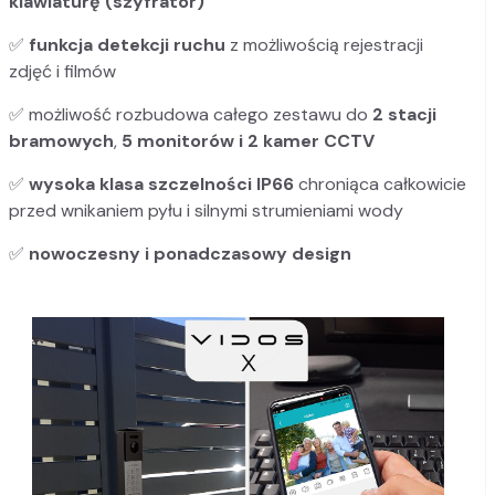
klawiaturę (szyfrator)
✅
funkcja detekcji ruchu
z możliwością rejestracji
zdjęć i filmów
✅
możliwość rozbudowa całego zestawu do
2 stacji
bramowych
,
5 monitorów i 2 kamer CCTV
✅
wysoka klasa szczelności IP66
chroniąca całkowicie
przed wnikaniem pyłu i silnymi strumieniami wody
✅
nowoczesny i ponadczasowy design