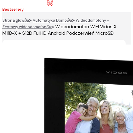
Bestsellery
Strona główna
»
Automatyka Domowa
»
Wideodomofony -
Wideodomofon WIFI Vidos X
Zestawy wideodomofonów
»
M11B-X + S12D FullHD Android Podczerwień MicroSD