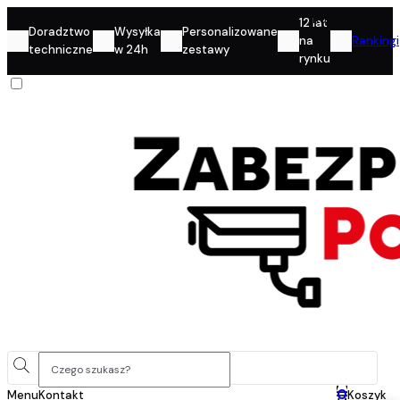
Konto
12 lat
Doradztwo
Wysyłka
Personalizowane
na
Rankingi
techniczne
w 24h
zestawy
rynku
0
Menu
Kontakt
Koszyk