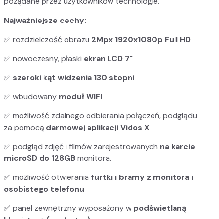
pożądane przez użytkowników technologie.
Najważniejsze cechy:
✅
rozdzielczość obrazu
2Mpx 1920x1080p Full HD
✅
nowoczesny, płaski
ekran LCD 7"
✅
szeroki kąt widzenia 130 stopni
✅
wbudowany
moduł WIFI
✅
możliwość zdalnego odbierania połączeń, podglądu
za pomocą
darmowej
aplikacji Vidos X
✅
podgląd zdjęć i filmów zarejestrowanych
na karcie
microSD do 128GB
monitora.
✅
możliwość otwierania
furtki i bramy z monitora i
osobistego telefonu
✅
panel zewnętrzny wyposażony w
podświetlaną