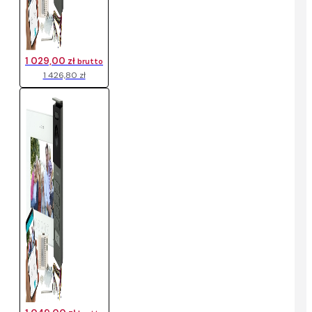
1 029,00 zł
brutto
1 426,80 zł