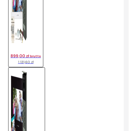
899,00 zł
brutto
1 131,60 zł