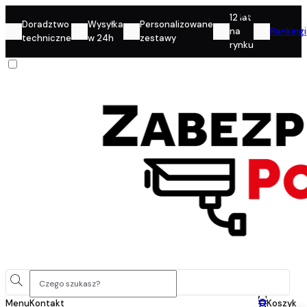
Konto
12 lat
Doradztwo
Wysyłka
Personalizowane
na
Rankingi
techniczne
w 24h
zestawy
rynku
0
Menu
Kontakt
Koszyk