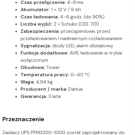
Czas przełączenia:
4–8 ms
Akumulator:
1 × 12 V / 9 Ah
Czas ładowania:
4–6 godz. (do 90%)
Liczba wyjść:
2 × Schuko (CEE 7/3)
Zabezpieczenia:
przeciążeniowe, przed
przeładowaniem i nadmiernym rozładowaniem
Sygnalizacja:
diody LED, alarm dźwiękowy
Funkcje dodatkowe:
AVR, ładowanie w trybie
wyłączonym
Obudowa:
Tower
Temperatura pracy:
0–40 °C
Waga:
4,94 kg
Producent / marka:
Dahua
Gwarancja:
3 lata
Przeznaczenie
Zasilacz UPS PFM3350-1000 został zaprojektowany do