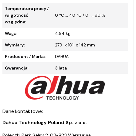
Temperatura pracy /
wilgotność
0 °C ... 40 °C / 0 ... 90 %
względna:
Waga:
4.94 kg
Wymiary:
279 x 101 x 142 mm
Producent / Marka:
DAHUA
Gwarancja:
3 lata
Dane kontaktowe:
Dahua Technology Poland Sp. z o.o.
Poleczki Park Salsy 2, 02-823 Warszawa