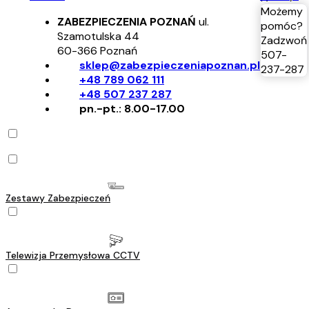
Możemy
ZABEZPIECZENIA POZNAŃ
ul.
pomóc?
Szamotulska 44
Zadzwoń
60-366
Poznań
507-
sklep@zabezpieczeniapoznan.pl
237-287
+48 789 062 111
+48 507 237 287
pn.-pt.: 8.00-17.00
Zestawy Zabezpieczeń
Telewizja Przemysłowa CCTV