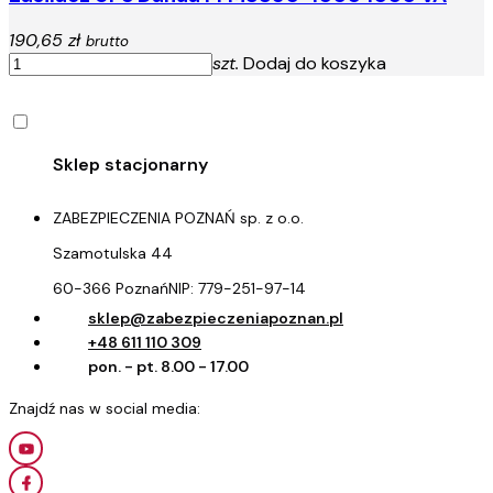
190,65 zł
brutto
szt.
Dodaj do koszyka
ZABEZPIECZENIA POZNAŃ sp. z o.o.
Szamotulska 44
60-366 Poznań
NIP:
779-251-97-14
sklep@zabezpieczeniapoznan.pl
+48 611 110 309
pon. - pt. 8.00 - 17.00