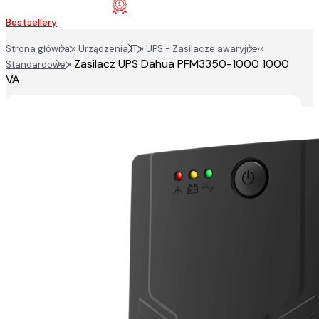
Bestsellery
Strona główna
»
Urządzenia IT
»
UPS - Zasilacze awaryjne
»
Zasilacz UPS Dahua PFM3350-1000 1000
Standardowe
»
VA