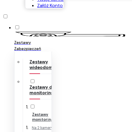
Załóż Konto
Zestawy
Zabezpieczeń
Zestawy
wideodomofonów
Zestawy do
monitoringu
Zestawy
monitoringu IP
Na 2 kamery