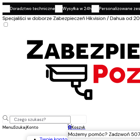
Doradztwo techniczne
Wysyłka w 24h
Personalizowane ze
Specjaliści w doborze Zabezpieczeń Hikvision / Dahua od 20
0
Menu
Szukaj
Konto
Koszyk
Możemy pomóc? Zadzwoń 507
Twoje konto