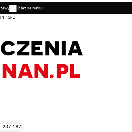
stawy
12 lat na rynku
14 roku
-237-287