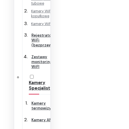
tubowe
Kamery WiFi
kopułkowe
Kamery WiFi Cube
Rejestratory
WiFi
(bezprzewodowe)
Zestawy
monitoringu
WiFI
Kamery
Specjalistyczne
Kamery
termowizyjne
Kamery ANPR