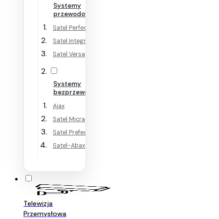
Systemy
przewodowe
Satel Perfecta
Satel Integra
Satel Versa
Systemy
bezprzewodowe
Ajax
Satel Micra
Satel Prefecta WRL
Satel-Abax
Telewizja
Przemysłowa