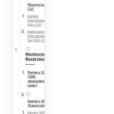
Monitoring HD-
CVI
Kamery
hybrydowe 4w1
(HD-CVI)
Rejestratory
hybrydowe + IP
5w1 (HD-CVI)
Monitoring
Bezprzewodowy
Kamery GSM
(SIM,
akumulator,
solar)
Kamery WiFi
(bezprzewodowe)
Kamery WiFi