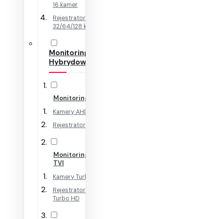
16 kamer
Rejestratory IP na
32/64/128 kamer
Monitoring
Hybrydowy
Monitoring AHD
Kamery AHD
Rejestratory AHD
Monitoring HD-
TVI
Kamery Turbo HD
Rejestratory
Turbo HD