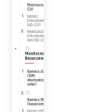
Monitoring HD-
CVI
Kamery
hybrydowe 4w1
(HD-CVI)
Rejestratory
hybrydowe + IP
5w1 (HD-CVI)
Monitoring
Bezprzewodowy
Kamery GSM
(SIM,
akumulator,
solar)
Kamery WiFi
(bezprzewodowe)
Kamery WiFi