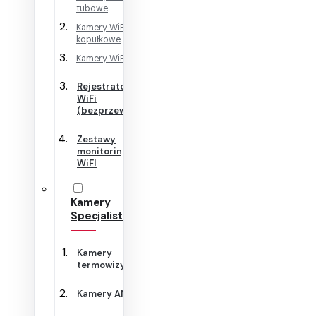
tubowe
Kamery WiFi
kopułkowe
Kamery WiFi Cube
Rejestratory
WiFi
(bezprzewodowe)
Zestawy
monitoringu
WiFI
Kamery
Specjalistyczne
Kamery
termowizyjne
Kamery ANPR