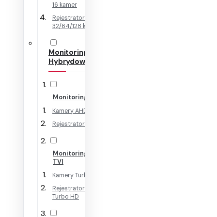
16 kamer
Rejestratory IP na
32/64/128 kamer
Monitoring
Hybrydowy
Monitoring AHD
Kamery AHD
Rejestratory AHD
Monitoring HD-
TVI
Kamery Turbo HD
Rejestratory
Turbo HD