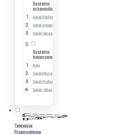
Systemy
przewodowe
Satel Perfecta
Satel Integra
Satel Versa
Systemy
bezprzewodowe
Ajax
Satel Micra
Satel Prefecta WRL
Satel-Abax
Telewizja
Przemysłowa