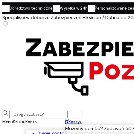
Doradztwo techniczne
Wysyłka w 24h
Personalizowane ze
Specjaliści w doborze Zabezpieczeń Hikvision / Dahua od 20
0
Menu
Szukaj
Konto
Koszyk
Możemy pomóc? Zadzwoń 507
Twoje konto