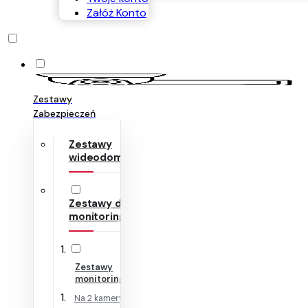
Załóż Konto
Zestawy
Zabezpieczeń
Zestawy
wideodomofonów
Zestawy do
monitoringu
Zestawy
monitoringu IP
Na 2 kamery