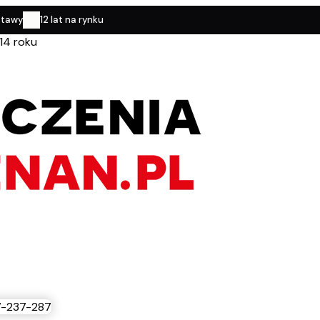
stawy
12 lat na rynku
14 roku
-237-287