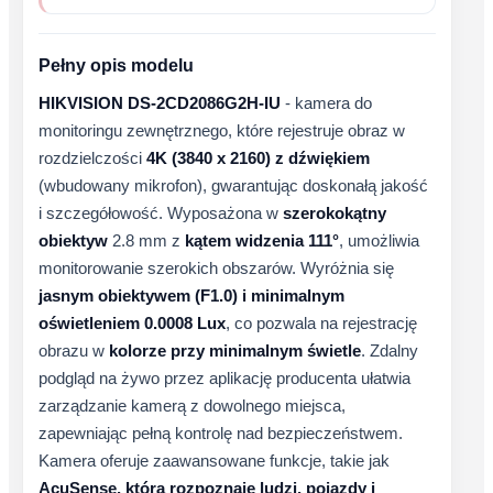
Pełny opis modelu
HIKVISION DS-2CD2086G2H-IU
- kamera do
monitoringu zewnętrznego, które rejestruje obraz w
rozdzielczości
4K (3840 x 2160) z dźwiękiem
(wbudowany mikrofon), gwarantując doskonałą jakość
i szczegółowość. Wyposażona w
szerokokątny
obiektyw
2.8 mm z
kątem widzenia 111°
, umożliwia
monitorowanie szerokich obszarów. Wyróżnia się
jasnym obiektywem (F1.0) i minimalnym
oświetleniem 0.0008 Lux
, co pozwala na rejestrację
obrazu w
kolorze przy minimalnym świetle
. Zdalny
podgląd na żywo przez aplikację producenta ułatwia
zarządzanie kamerą z dowolnego miejsca,
zapewniając pełną kontrolę nad bezpieczeństwem.
Kamera oferuje zaawansowane funkcje, takie jak
AcuSense, która rozpoznaje ludzi, pojazdy i