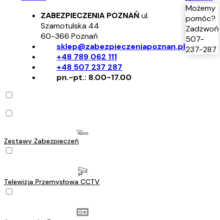
Możemy
ZABEZPIECZENIA POZNAŃ
ul.
pomóc?
Szamotulska 44
Zadzwoń
60-366
Poznań
507-
sklep@zabezpieczeniapoznan.pl
237-287
+48 789 062 111
+48 507 237 287
pn.-pt.: 8.00-17.00
Zestawy Zabezpieczeń
Telewizja Przemysłowa CCTV