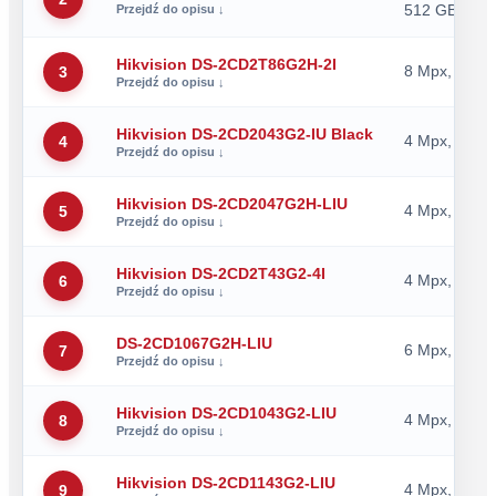
512 GB
Hikvision DS-2CD2T86G2H-2I
8 Mpx, 2,8 
3
Hikvision DS-2CD2043G2-IU Black
4 Mpx, IR E
4
Hikvision DS-2CD2047G2H-LIU
4 Mpx, 4 mm
5
Hikvision DS-2CD2T43G2-4I
4 Mpx, 2,8 
6
DS-2CD1067G2H-LIU
6 Mpx, 2,8 
7
Hikvision DS-2CD1043G2-LIU
4 Mpx, 2,8 m
8
Hikvision DS-2CD1143G2-LIU
4 Mpx, 2,8 
9