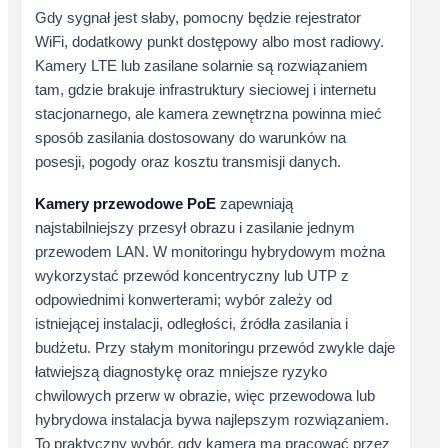
Gdy sygnał jest słaby, pomocny będzie rejestrator
WiFi, dodatkowy punkt dostępowy albo most radiowy.
Kamery LTE lub zasilane solarnie są rozwiązaniem
tam, gdzie brakuje infrastruktury sieciowej i internetu
stacjonarnego, ale kamera zewnętrzna powinna mieć
sposób zasilania dostosowany do warunków na
posesji, pogody oraz kosztu transmisji danych.
Kamery przewodowe PoE
zapewniają
najstabilniejszy przesył obrazu i zasilanie jednym
przewodem LAN. W monitoringu hybrydowym można
wykorzystać przewód koncentryczny lub UTP z
odpowiednimi konwerterami; wybór zależy od
istniejącej instalacji, odległości, źródła zasilania i
budżetu. Przy stałym monitoringu przewód zwykle daje
łatwiejszą diagnostykę oraz mniejsze ryzyko
chwilowych przerw w obrazie, więc przewodowa lub
hybrydowa instalacja bywa najlepszym rozwiązaniem.
To praktyczny wybór, gdy kamera ma pracować przez