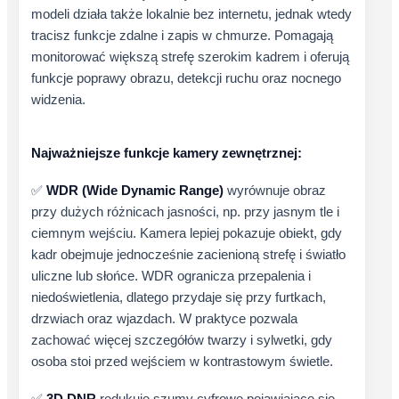
modeli działa także lokalnie bez internetu, jednak wtedy
tracisz funkcje zdalne i zapis w chmurze. Pomagają
monitorować większą strefę szerokim kadrem i oferują
funkcje poprawy obrazu, detekcji ruchu oraz nocnego
widzenia.
Najważniejsze funkcje kamery zewnętrznej:
✅
WDR (Wide Dynamic Range)
wyrównuje obraz
przy dużych różnicach jasności, np. przy jasnym tle i
ciemnym wejściu. Kamera lepiej pokazuje obiekt, gdy
kadr obejmuje jednocześnie zacienioną strefę i światło
uliczne lub słońce. WDR ogranicza przepalenia i
niedoświetlenia, dlatego przydaje się przy furtkach,
drzwiach oraz wjazdach. W praktyce pozwala
zachować więcej szczegółów twarzy i sylwetki, gdy
osoba stoi przed wejściem w kontrastowym świetle.
✅
3D DNR
redukuje szumy cyfrowe pojawiające się