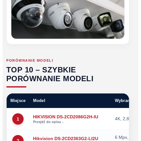
PORÓWNANIE MODELI
TOP 10 – SZYBKIE
PORÓWNANIE MODELI
Miejsce
Model
Wybrane par
HIKVISION DS-2CD2086G2H-IU
4K, 2,8 mm, 
1
6 Mpx, Smart
Hikvision DS-2CD2363G2-LI2U
2