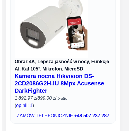
Obraz 4K, Lepsza jasność w nocy, Funkcje
AI, Kąt 105°, Mikrofon, MicroSD
Kamera nocna Hikvision DS-
2CD2086G2H-IU 8Mpx Acusense
DarkFighter
1 892,97 zł
899,00 zł
brutto
(
opinii: 1
)
ZAMÓW TELEFONICZNIE
+48 507 237 287