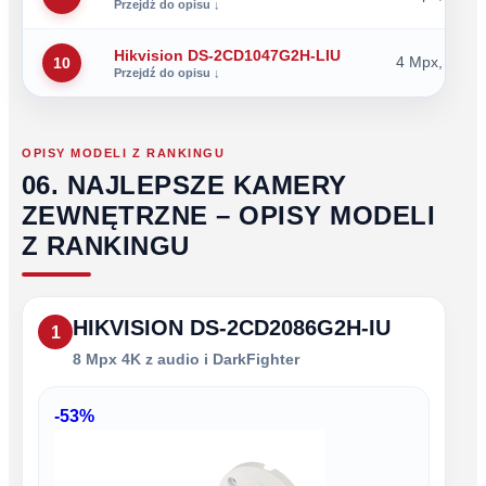
Hikvision DS-2CD1047G2H-LIU
4 Mpx, Smart
10
OPISY MODELI Z RANKINGU
06. NAJLEPSZE KAMERY
ZEWNĘTRZNE – OPISY MODELI
Z RANKINGU
HIKVISION DS-2CD2086G2H-IU
1
8 Mpx 4K z audio i DarkFighter
-53%