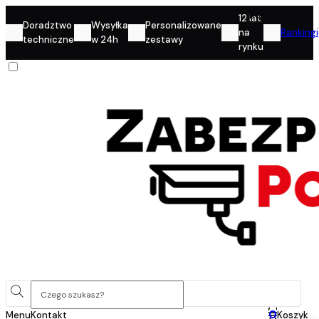
Konto
12 lat
Doradztwo
Wysyłka
Personalizowane
na
Rankingi
techniczne
w 24h
zestawy
rynku
0
Menu
Kontakt
Koszyk