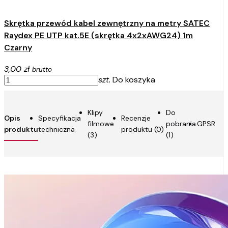
Skrętka przewód kabel zewnętrzny na metry SATEC
Raydex PE UTP kat.5E (skrętka 4x2xAWG24) 1m
Czarny
3,00 zł
brutto
szt.
Do koszyka
Klipy
Do
Opis
Specyfikacja
Recenzje
filmowe
pobrania
GPSR
produktu
techniczna
produktu (0)
(3)
(1)