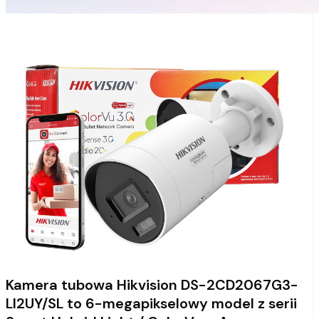
Kamera tubowa Hikvision DS-2CD2067G3-
LI2UY/SL to 6-megapikselowy model z serii