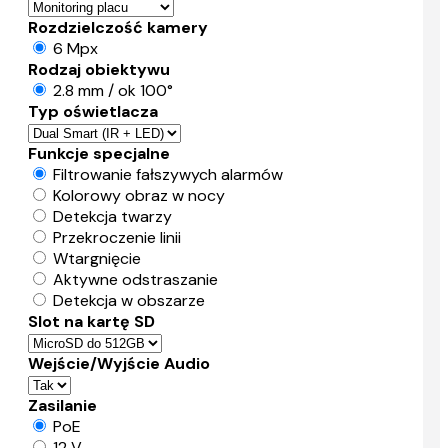
Rozdzielczość kamery
6 Mpx
Rodzaj obiektywu
2.8 mm / ok 100°
Typ oświetlacza
Funkcje specjalne
Filtrowanie fałszywych alarmów
Kolorowy obraz w nocy
Detekcja twarzy
Przekroczenie linii
Wtargnięcie
Aktywne odstraszanie
Detekcja w obszarze
Slot na kartę SD
Wejście/Wyjście Audio
Zasilanie
PoE
12 V