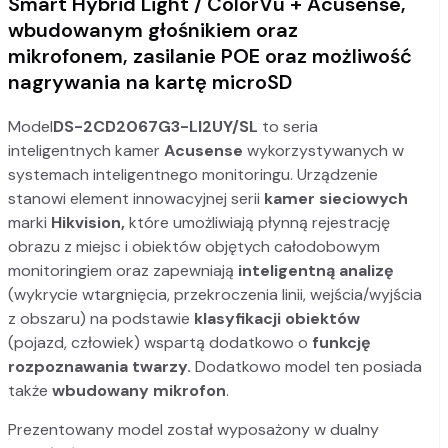
Smart Hybrid Light / ColorVu + Acusense,
wbudowanym głośnikiem oraz
mikrofonem, zasilanie POE oraz możliwość
nagrywania na kartę microSD
Model
DS-2CD2067G3-LI2UY/SL
to seria
inteligentnych kamer
Acusense
wykorzystywanych w
systemach inteligentnego monitoringu. Urządzenie
stanowi element innowacyjnej serii
kamer sieciowych
marki
Hikvision
,
które umożliwiają płynną rejestrację
obrazu z miejsc i obiektów objętych całodobowym
monitoringiem oraz zapewniają
inteligentną analizę
(wykrycie wtargnięcia, przekroczenia linii, wejścia/wyjścia
z obszaru) na podstawie
klasyfikacji obiektów
(pojazd, człowiek) wspartą dodatkowo o
funkcję
rozpoznawania twarzy.
Dodatkowo model ten posiada
także
wbudowany mikrofon
.
Prezentowany model został wyposażony w dualny