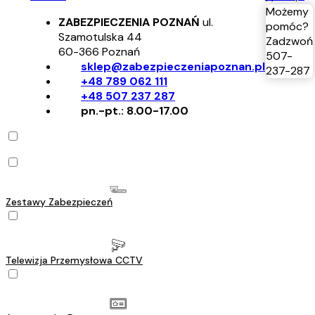
Możemy
ZABEZPIECZENIA POZNAŃ
ul.
pomóc?
Szamotulska 44
Zadzwoń
60-366
Poznań
507-
sklep@zabezpieczeniapoznan.pl
237-287
+48 789 062 111
+48 507 237 287
pn.-pt.: 8.00-17.00
Zestawy Zabezpieczeń
Telewizja Przemysłowa CCTV