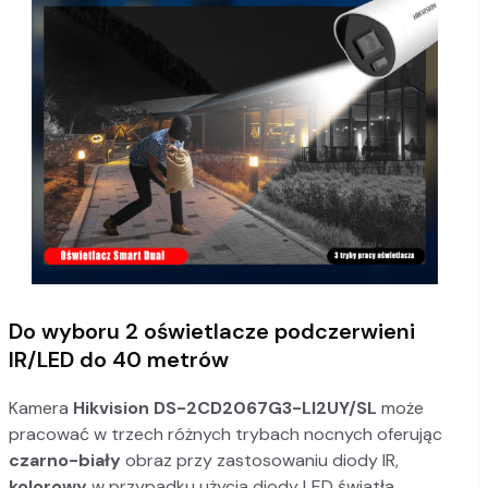
Do wyboru 2 oświetlacze podczerwieni
IR/LED do 40 metrów
Kamera
Hikvision DS-2CD2067G3-LI2UY/SL
może
pracować w trzech różnych trybach nocnych oferując
czarno-biały
obraz przy zastosowaniu diody IR,
kolorowy
w przypadku użycia diody LED światła