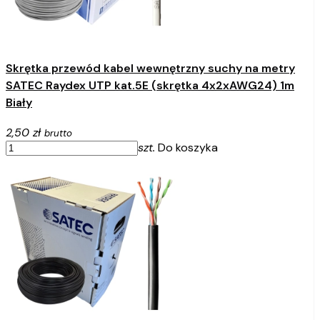
Skrętka przewód kabel wewnętrzny suchy na metry
SATEC Raydex UTP kat.5E (skrętka 4x2xAWG24) 1m
Biały
2,50 zł
brutto
szt.
Do koszyka