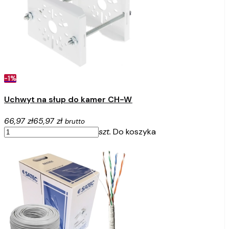
-1%
Uchwyt na słup do kamer CH-W
66,97 zł
65,97 zł
brutto
szt.
Do koszyka