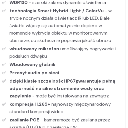
WDR130
- szeroki zakres dynamiki oświetlenia
technologia Smart Hybrid Light / ColorVu
- w
trybie nocnym działa oświetlacz IR lub LED. Białe
światło włączy się automatycznie dopiero w
momencie wykrycia obiektu w monitorowanym
obszarze, co skutecznie poprawia jakość obrazu
wbudowany mikrofon
umożliwiający nagrywanie i
podsłuch dźwięku
Wbudowany głośnik
Przesył audio po sieci
dzięki klasie szczelności IP67
gwarantuje pełną
odporność na silne strumienie wody oraz
zapylenie
- może być instalowana na zewnątrz
kompresja H.265+
najnowszy międzynarodowy
standard kompresji wideo
zasilanie POE -
kameramoże być zasilana przez
skrętkę (UTP) lub z zasilacza 12V.