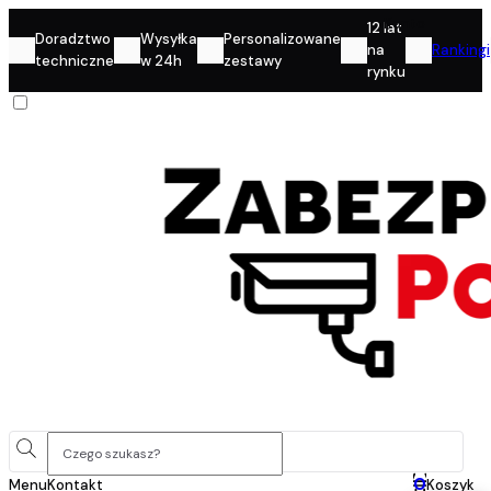
Konto
12 lat
Doradztwo
Wysyłka
Personalizowane
na
Rankingi
techniczne
w 24h
zestawy
rynku
0
Menu
Kontakt
Koszyk