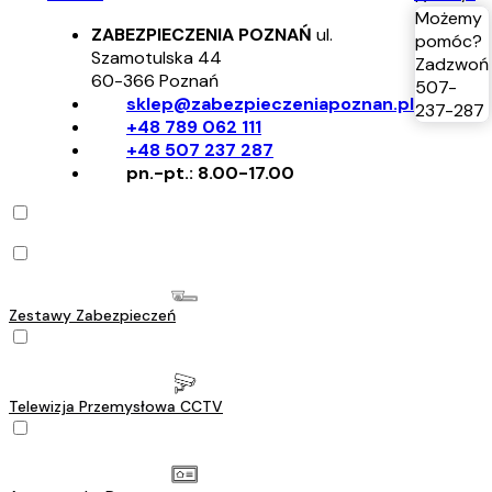
Możemy
ZABEZPIECZENIA POZNAŃ
ul.
pomóc?
Szamotulska 44
Zadzwoń
60-366
Poznań
507-
sklep@zabezpieczeniapoznan.pl
237-287
+48 789 062 111
+48 507 237 287
pn.-pt.: 8.00-17.00
Zestawy Zabezpieczeń
Telewizja Przemysłowa CCTV