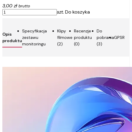
3,00 zł
brutto
szt.
Do koszyka
Specyfikacja
Klipy
Recenzje
Do
Opis
zestawu
filmowe
produktu
pobrania
GPSR
produktu
monitoringu
(2)
(0)
(3)