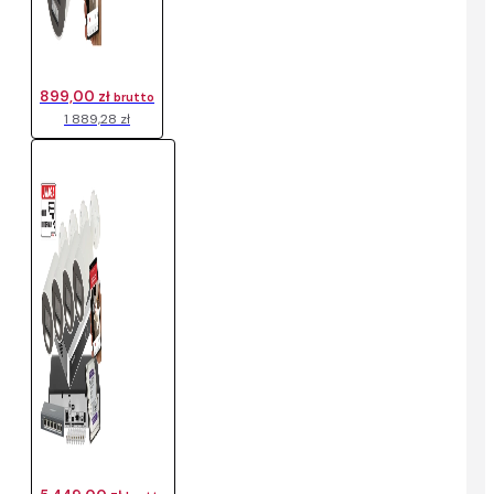
899,00 zł
brutto
1 889,28 zł