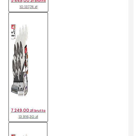
5 449,00 zł
brutto
10 137,74 zł
7 249,00 zł
brutto
13 916,30 zł