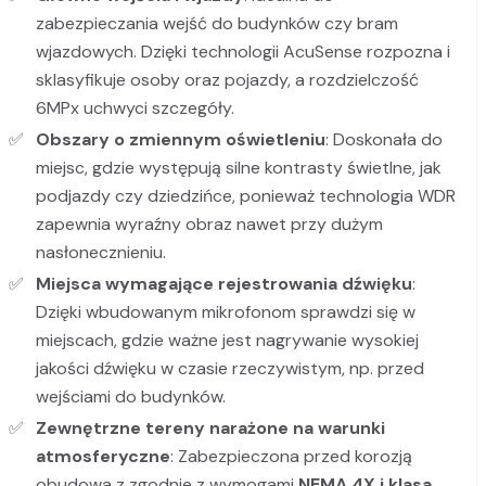
zabezpieczania wejść do budynków czy bram
wjazdowych. Dzięki technologii AcuSense rozpozna i
sklasyfikuje osoby oraz pojazdy, a rozdzielczość
6MPx uchwyci szczegóły.
Obszary o zmiennym oświetleniu
: Doskonała do
miejsc, gdzie występują silne kontrasty świetlne, jak
podjazdy czy dziedzińce, ponieważ technologia WDR
zapewnia wyraźny obraz nawet przy dużym
nasłonecznieniu.
Miejsca wymagające rejestrowania dźwięku
:
Dzięki wbudowanym mikrofonom sprawdzi się w
miejscach, gdzie ważne jest nagrywanie wysokiej
jakości dźwięku w czasie rzeczywistym, np. przed
wejściami do budynków.
Zewnętrzne tereny narażone na warunki
atmosferyczne
: Zabezpieczona przed korozją
obudowa z zgodnie z wymogami
NEMA 4X i klasa