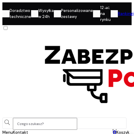
Konto
12 lat
Doradztwo
Wysyłka
Personalizowane
na
Rankingi
techniczne
w 24h
zestawy
rynku
0
Menu
Kontakt
Koszyk