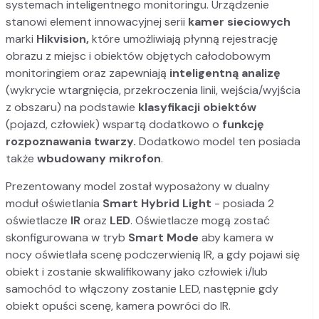
systemach inteligentnego monitoringu. Urządzenie
stanowi element innowacyjnej serii
kamer sieciowych
marki
Hikvision
,
które umożliwiają płynną rejestrację
obrazu z miejsc i obiektów objętych całodobowym
monitoringiem oraz zapewniają
inteligentną analizę
(wykrycie wtargnięcia, przekroczenia linii, wejścia/wyjścia
z obszaru) na podstawie
klasyfikacji obiektów
(pojazd, człowiek) wspartą dodatkowo o
funkcję
rozpoznawania twarzy.
Dodatkowo model ten posiada
także
wbudowany mikrofon
.
Prezentowany model został wyposażony w dualny
moduł oświetlania
Smart Hybrid Light
- posiada 2
oświetlacze
IR
oraz
LED
. Oświetlacze mogą zostać
skonfigurowana w tryb
Smart Mode
aby kamera w
nocy oświetlała scenę podczerwienią IR, a gdy pojawi się
obiekt i zostanie skwalifikowany jako człowiek i/lub
samochód to włączony zostanie LED, następnie gdy
obiekt opuści scenę, kamera powróci do IR.