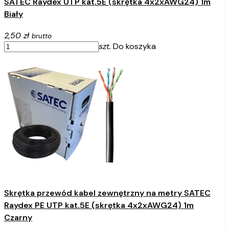
SATEC Raydex UTP kat.5E (skrętka 4x2xAWG24) 1m
Biały
2,50 zł
brutto
szt.
Do koszyka
Skrętka przewód kabel zewnętrzny na metry SATEC
Raydex PE UTP kat.5E (skrętka 4x2xAWG24) 1m
Czarny