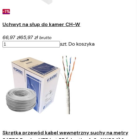
-1%
Uchwyt na słup do kamer CH-W
66,97 zł
65,97 zł
brutto
szt.
Do koszyka
Skrętka przewód kabel wewnętrzny suchy na metry