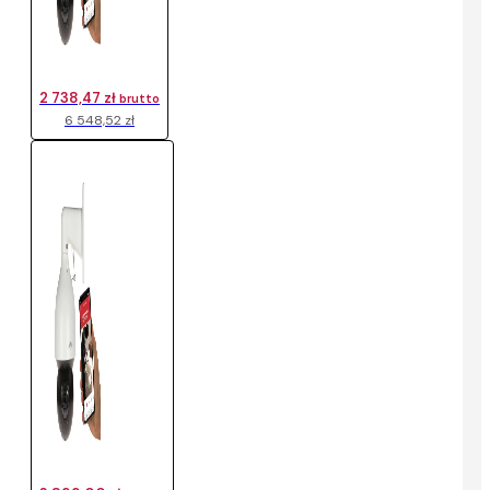
2 738,47 zł
brutto
6 548,52 zł