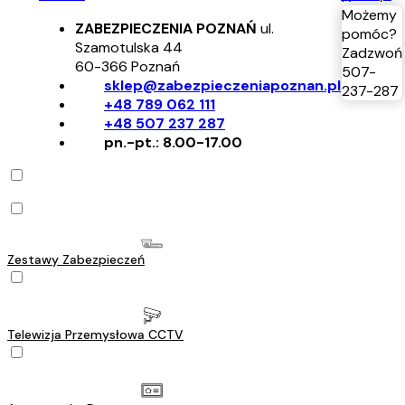
Możemy
ZABEZPIECZENIA POZNAŃ
ul.
pomóc?
Szamotulska 44
Zadzwoń
60-366
Poznań
507-
sklep@zabezpieczeniapoznan.pl
237-287
+48 789 062 111
+48 507 237 287
pn.-pt.: 8.00-17.00
Zestawy Zabezpieczeń
Telewizja Przemysłowa CCTV