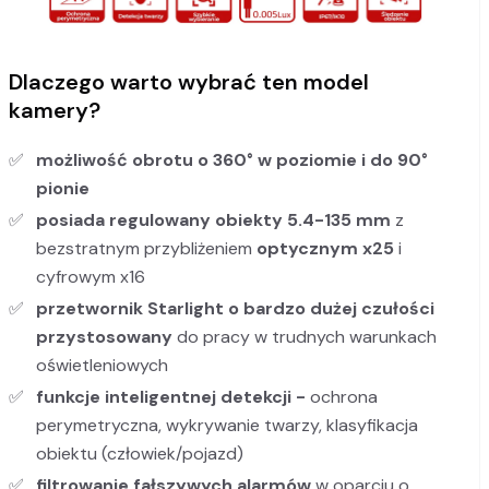
Dlaczego warto wybrać ten model
kamery?
możliwość obrotu o 360° w poziomie i do 90°
pionie
posiada regulowany obiekty 5.4-135
mm
z
bezstratnym przybliżeniem
optycznym x25
i
cyfrowym x16
przetwornik
Starlight
o bardzo dużej czułości
przystosowany
do pracy w trudnych warunkach
oświetleniowych
funkcje inteligentnej detekcji -
ochrona
perymetryczna, wykrywanie twarzy, klasyfikacja
obiektu (człowiek/pojazd)
filtrowanie fałszywych alarmów
w oparciu o