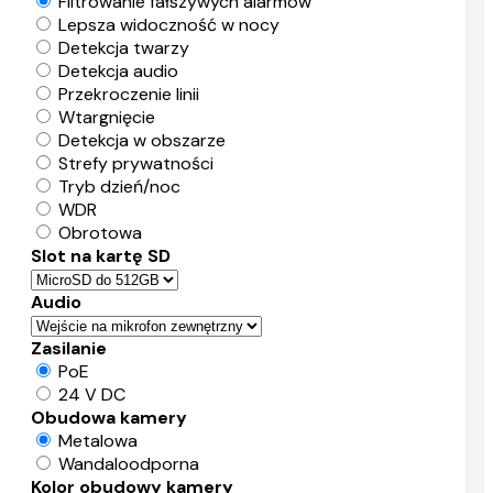
Filtrowanie fałszywych alarmów
Lepsza widoczność w nocy
Detekcja twarzy
Detekcja audio
Przekroczenie linii
Wtargnięcie
Detekcja w obszarze
Strefy prywatności
Tryb dzień/noc
WDR
Obrotowa
Slot na kartę SD
Audio
Zasilanie
PoE
24 V DC
Obudowa kamery
Metalowa
Wandaloodporna
Kolor obudowy kamery