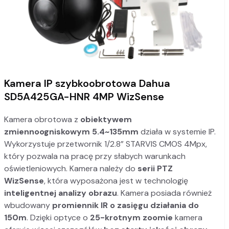
Kamera IP szybkoobrotowa Dahua
SD5A425GA-HNR
4MP WizSense
Kamera obrotowa z
obiektywem
zmiennoogniskowym 5.4~135mm
działa w systemie IP.
Wykorzystuje przetwornik 1/2.8” STARVIS CMOS 4Mpx,
który pozwala na pracę przy słabych warunkach
oświetleniowych. Kamera należy do
serii PTZ
WizSense
, która wyposażona jest w technologię
inteligentnej analizy obrazu
. Kamera posiada również
wbudowany
promiennik IR o zasięgu działania do
150m
. Dzięki optyce o
25-krotnym zoomie
kamera