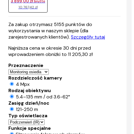
3 899,00 zł
brutto
10 767,42 zł
Za zakup otrzymasz
5155
punktów do
wykorzystania w naszym sklepie (dla
zarejestrowanych klientów).
Szczegóły tutaj
Najniższa cena w okresie 30 dni przed
wprowadzeniem obniżki to 11 205,30 zł
Przeznaczenie
Rozdzielczość kamery
4 Mpx
Rodzaj obiektywu
5.4–135 mm / od 3.6-62°
Zasięg dzień/noc
121-250 m
Typ oświetlacza
Funkcje specjalne