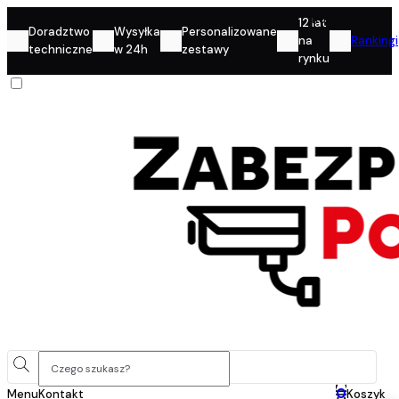
Konto
12 lat
Doradztwo
Wysyłka
Personalizowane
na
Rankingi
techniczne
w 24h
zestawy
rynku
0
Menu
Kontakt
Koszyk