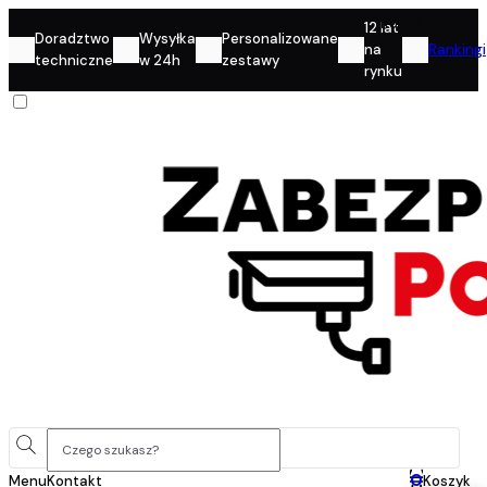
Konto
12 lat
Doradztwo
Wysyłka
Personalizowane
na
Rankingi
techniczne
w 24h
zestawy
rynku
0
Menu
Kontakt
Koszyk