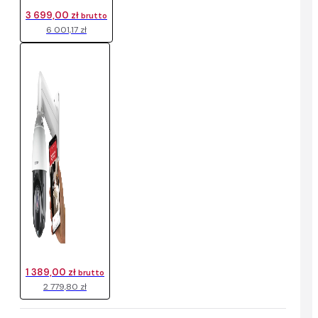
3 699,00 zł
brutto
6 001,17 zł
1 389,00 zł
brutto
2 779,80 zł