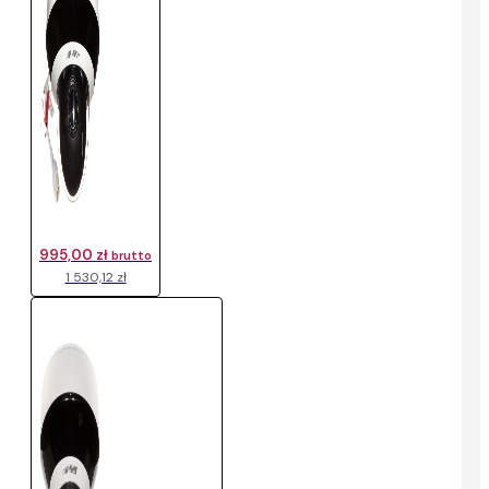
995,00 zł
brutto
1 530,12 zł