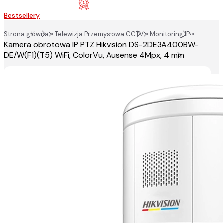
Bestsellery
Strona główna
»
Telewizja Przemysłowa CCTV
»
Monitoring IP
»
Kamera obrotowa IP PTZ Hikvision DS-2DE3A400BW-
DE/W(F1)(T5) WiFi, ColorVu, Ausense 4Mpx, 4 mm