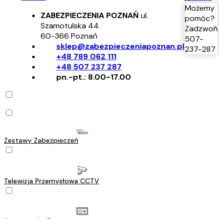
Możemy
ZABEZPIECZENIA POZNAŃ
ul.
pomóc?
Szamotulska 44
Zadzwoń
60-366
Poznań
507-
sklep@zabezpieczeniapoznan.pl
237-287
+48 789 062 111
+48 507 237 287
pn.-pt.: 8.00-17.00
Zestawy Zabezpieczeń
Telewizja Przemysłowa CCTV