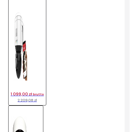
1 099,00 zł
brutto
2 209,08 zł