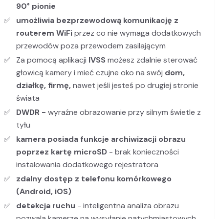
90° pionie
umożliwia bezprzewodową komunikację z
routerem WiFi
przez co nie wymaga dodatkowych
przewodów poza przewodem zasilającym
Za pomocą aplikacji
IVSS
możesz zdalnie sterować
głowicą kamery i mieć czujne oko na swój
dom,
działkę, firmę,
nawet jeśli jesteś po drugiej stronie
świata
DWDR -
wyraźne obrazowanie przy silnym świetle z
tyłu
kamera posiada funkcje archiwizacji obrazu
poprzez kartę microSD
- brak konieczności
instalowania dodatkowego rejestratora
zdalny dostęp z telefonu komórkowego
(Android, iOS)
detekcja ruchu
- inteligentna analiza obrazu
pozwala kamerze na wysyłanie natychmiastowych