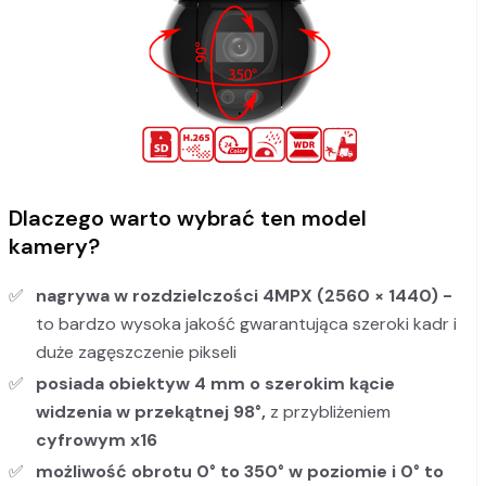
Dlaczego warto wybrać ten model
kamery?
nagrywa w rozdzielczości 4MPX (2560 × 1440) -
to bardzo wysoka jakość gwarantująca szeroki kadr i
duże zagęszczenie pikseli
posiada obiektyw 4
mm
o szerokim kącie
widzenia w przekątnej 98°,
z przybliżeniem
cyfrowym x16
możliwość obrotu 0° to 350° w poziomie i 0° to