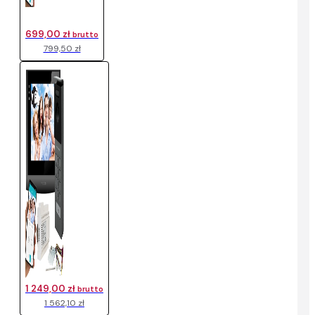
699,00 zł
brutto
799,50 zł
1 249,00 zł
brutto
1 562,10 zł