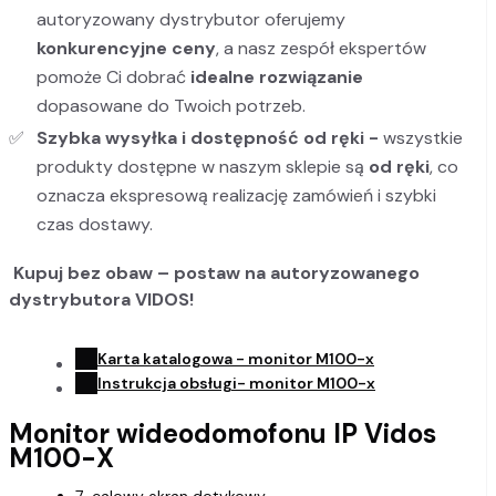
autoryzowany dystrybutor oferujemy
konkurencyjne ceny
, a nasz zespół ekspertów
pomoże Ci dobrać
idealne rozwiązanie
dopasowane do Twoich potrzeb.
Szybka wysyłka i dostępność od ręki -
wszystkie
produkty dostępne w naszym sklepie są
od ręki
, co
oznacza ekspresową realizację zamówień i szybki
czas dostawy.
️
Kupuj bez obaw – postaw na autoryzowanego
dystrybutora VIDOS!
Karta katalogowa - monitor M100-x
Instrukcja obsługi- monitor M100-x
Monitor wideodomofonu IP Vidos
M100-X
7-calowy ekran dotykowy