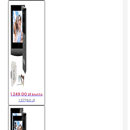
1 249,00 zł
brutto
1 377,60 zł