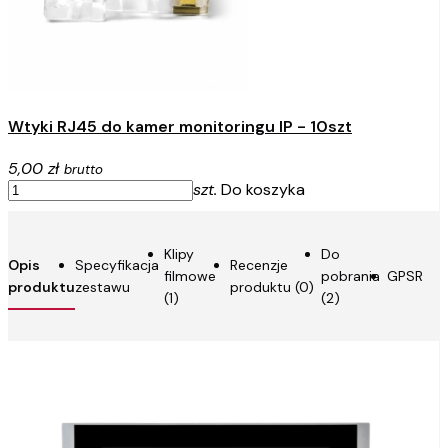
Wtyki RJ45 do kamer monitoringu IP - 10szt
5,00 zł
brutto
szt.
Do koszyka
Klipy
Do
Opis
Specyfikacja
Recenzje
filmowe
pobrania
GPSR
produktu
zestawu
produktu (0)
(1)
(2)