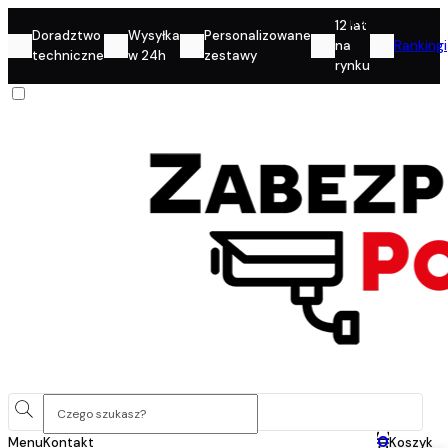
Konto
12 lat
Doradztwo
Wysyłka
Personalizowane
na
Rankingi
techniczne
w 24h
zestawy
rynku
0
Menu
Kontakt
Koszyk