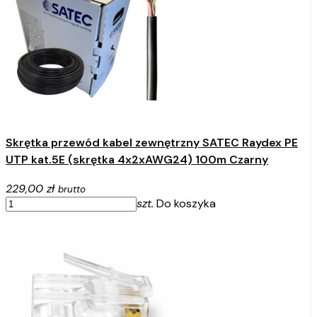
Skrętka przewód kabel zewnętrzny SATEC Raydex PE
UTP kat.5E (skrętka 4x2xAWG24) 100m Czarny
229,00 zł
brutto
szt.
Do koszyka