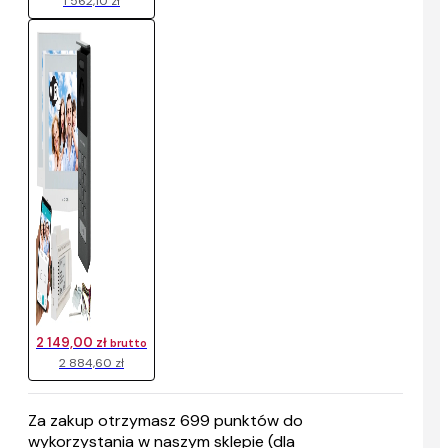
1 562,10 zł
2 149,00 zł
brutto
2 884,60 zł
Za zakup otrzymasz
699
punktów do
wykorzystania w naszym sklepie (dla