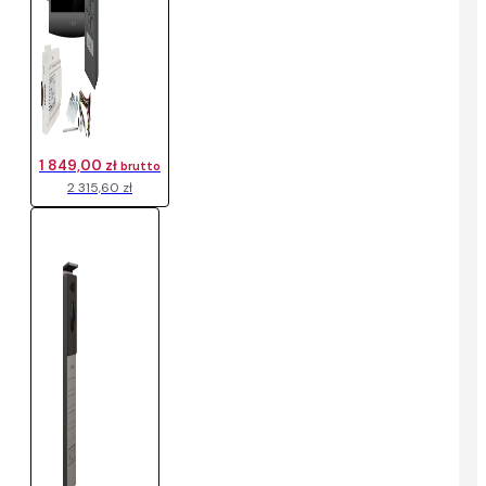
1 849,00 zł
brutto
2 315,60 zł