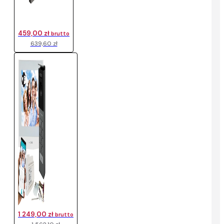
459,00 zł
brutto
639,60 zł
1 249,00 zł
brutto