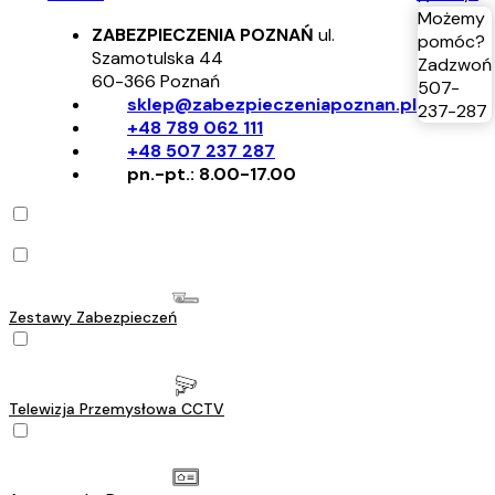
Możemy
ZABEZPIECZENIA POZNAŃ
ul.
pomóc?
Szamotulska 44
Zadzwoń
60-366
Poznań
507-
sklep@zabezpieczeniapoznan.pl
237-287
+48 789 062 111
+48 507 237 287
pn.-pt.: 8.00-17.00
Zestawy Zabezpieczeń
Telewizja Przemysłowa CCTV