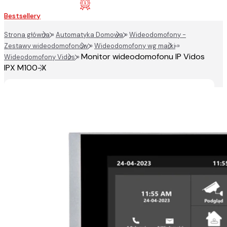
Bestsellery
Strona główna
»
Automatyka Domowa
»
Wideodomofony -
Zestawy wideodomofonów
»
Wideodomofony wg marki
»
Monitor wideodomofonu IP Vidos
Wideodomofony Vidos
»
IPX M100-X