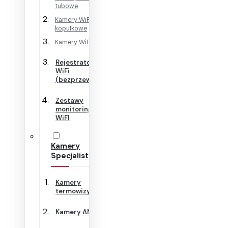
tubowe
Kamery WiFi
kopułkowe
Kamery WiFi Cube
Rejestratory
WiFi
(bezprzewodowe)
Zestawy
monitoringu
WiFI
Kamery
Specjalistyczne
Kamery
termowizyjne
Kamery ANPR