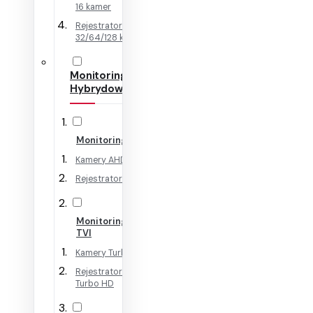
16 kamer
Rejestratory IP na
32/64/128 kamer
Monitoring
Hybrydowy
Monitoring AHD
Kamery AHD
Rejestratory AHD
Monitoring HD-
TVI
Kamery Turbo HD
Rejestratory
Turbo HD