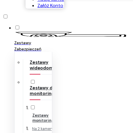
Załóż Konto
Zestawy
Zabezpieczeń
Zestawy
wideodomofonów
Zestawy do
monitoringu
Zestawy
monitoringu IP
Na 2 kamery