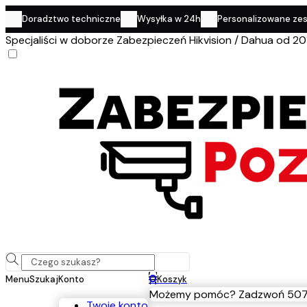
Doradztwo techniczne
Wysyłka w 24h
Personalizowane ze
Specjaliści w doborze Zabezpieczeń Hikvision / Dahua od 20
0
Menu
Szukaj
Konto
Koszyk
Możemy pomóc? Zadzwoń 507
Twoje konto