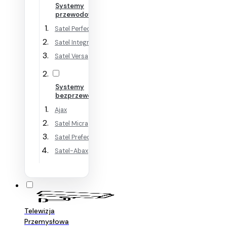
Systemy
przewodowe
Satel Perfecta
Satel Integra
Satel Versa
Systemy
bezprzewodowe
Ajax
Satel Micra
Satel Prefecta WRL
Satel-Abax
Telewizja
Przemysłowa