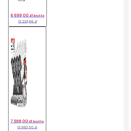
6 699,00 zł
brutto
12 233,66 zł
7 599,00 zł
brutto
13 992,50 zł