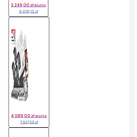
3 249,00 zł
brutto
6 076,72 zł
4 089,00 zł
brutto
7 627,29 zł