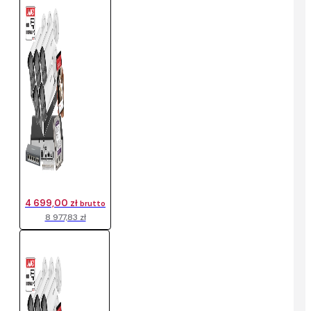
4 699,00 zł
brutto
8 977,83 zł