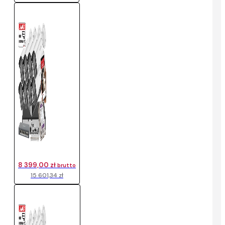
8 399,00 zł
brutto
15 601,34 zł