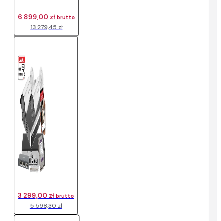
6 899,00 zł
brutto
13 279,45 zł
3 299,00 zł
brutto
5 598,30 zł