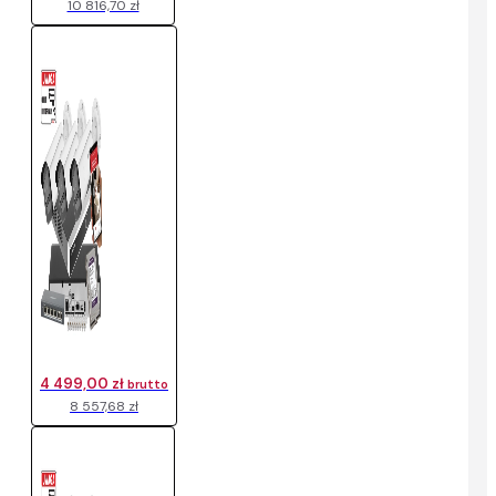
10 816,70 zł
4 499,00 zł
brutto
8 557,68 zł