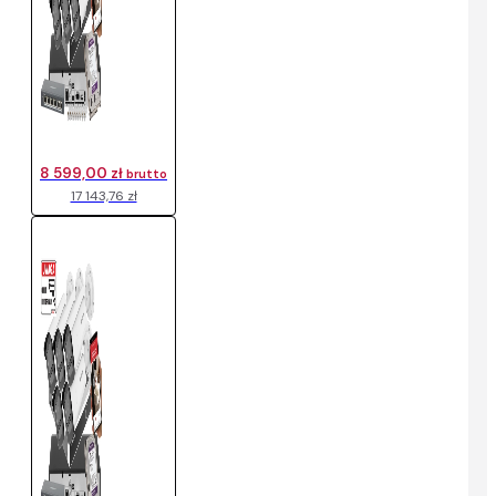
8 599,00 zł
brutto
17 143,76 zł