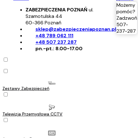
Możemy
ZABEZPIECZENIA POZNAŃ
ul.
pomóc?
Szamotulska 44
Zadzwoń
60-366
Poznań
507-
sklep@zabezpieczeniapoznan.pl
237-287
+48 789 062 111
+48 507 237 287
pn.-pt.: 8.00-17.00
Zestawy Zabezpieczeń
Telewizja Przemysłowa CCTV