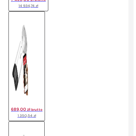
14 934,74 zł
689,00 zł
brutto
1 350,54 zł