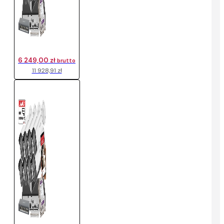
6 249,00 zł
brutto
11 928,91 zł