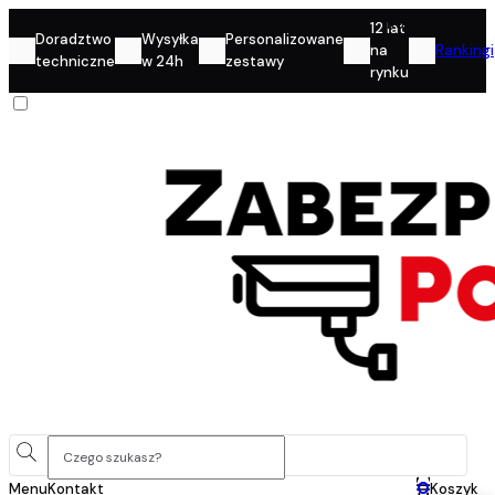
Konto
12 lat
Doradztwo
Wysyłka
Personalizowane
na
Rankingi
techniczne
w 24h
zestawy
rynku
0
Menu
Kontakt
Koszyk