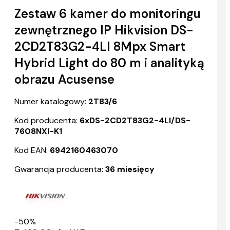
Zestaw 6 kamer do monitoringu
zewnętrznego IP Hikvision DS-
2CD2T83G2-4LI 8Mpx Smart
Hybrid Light do 80 m i analityką
obrazu Acusense
Numer katalogowy:
2T83/6
Kod producenta:
6xDS-2CD2T83G2-4LI/DS-
7608NXI-K1
Kod EAN:
6942160463070
Gwarancja producenta:
36 miesięcy
-50%