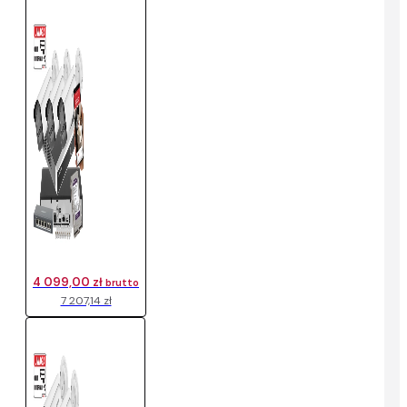
4 099,00 zł
brutto
7 207,14 zł