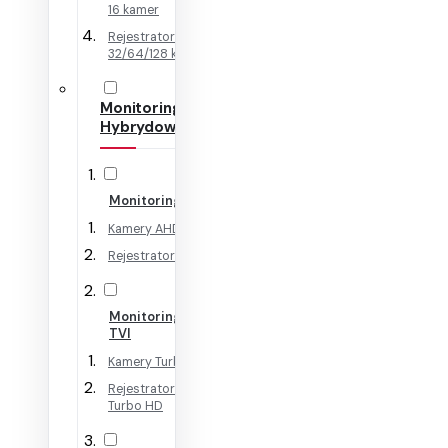
16 kamer
Rejestratory IP na
32/64/128 kamer
Monitoring
Hybrydowy
Monitoring AHD
Kamery AHD
Rejestratory AHD
Monitoring HD-
TVI
Kamery Turbo HD
Rejestratory
Turbo HD