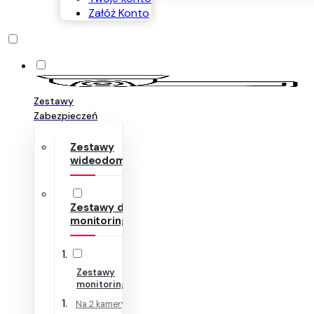
Załóż Konto
Zestawy
Zabezpieczeń
Zestawy
wideodomofonów
Zestawy do
monitoringu
Zestawy
monitoringu IP
Na 2 kamery