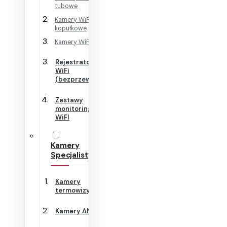
tubowe
Kamery WiFi
kopułkowe
Kamery WiFi Cube
Rejestratory
WiFi
(bezprzewodowe)
Zestawy
monitoringu
WiFI
Kamery
Specjalistyczne
Kamery
termowizyjne
Kamery ANPR