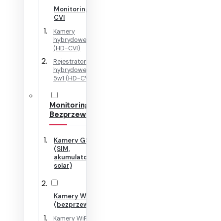
Monitoring HD-
CVI
Kamery
hybrydowe 4w1
(HD-CVI)
Rejestratory
hybrydowe + IP
5w1 (HD-CVI)
Monitoring
Bezprzewodowy
Kamery GSM
(SIM,
akumulator,
solar)
Kamery WiFi
(bezprzewodowe)
Kamery WiFi