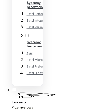
Systemy
przewodowe
Satel Perfecta
Satel Integra
Satel Versa
Systemy
bezprzewodowe
Ajax
Satel Micra
Satel Prefecta WRL
Satel-Abax
Telewizja
Przemysłowa