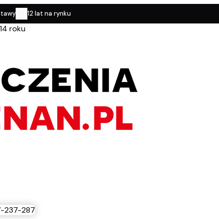
stawy
12 lat na rynku
14 roku
-237-287