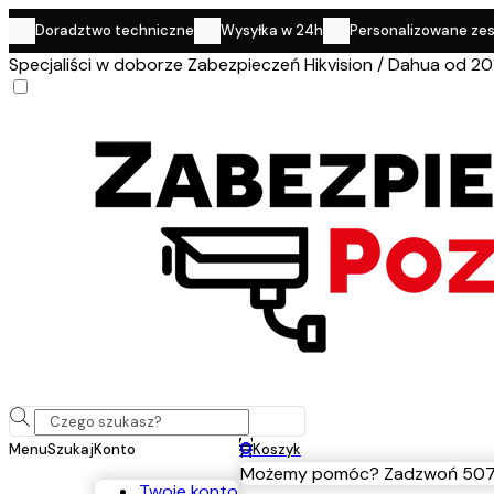
Doradztwo techniczne
Wysyłka w 24h
Personalizowane ze
Specjaliści w doborze Zabezpieczeń Hikvision / Dahua od 20
0
Menu
Szukaj
Konto
Koszyk
Możemy pomóc? Zadzwoń 507
Twoje konto