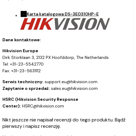
Karta katalogowa DS-3E0310HP-E
Dane kontaktowe:
Hikvision Europe
Dirk Storklaan 3, 2132 PX Hoofddorp, The Netherlands
Tel: +31-23-5542770
Fax: +31-23-5631112
Serwis techniczny:
support.eu@hikvision.com
Zapytanie o sprzedaż:
sales.eu@hikvision.com
HSRC (Hikvision Security Response
Center):
HSRC@hikvision.com
Nikt jeszcze nie napisał recenzji do tego produktu. Bądź
pierwszy i napisz recenzję.