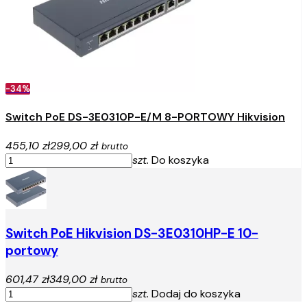
-34%
Switch PoE DS-3E0310P-E/M 8-PORTOWY Hikvision
455,10 zł
299,00 zł
brutto
szt.
Do koszyka
Switch PoE Hikvision DS-3E0310HP-E 10-
portowy
601,47 zł
349,00 zł
brutto
szt.
Dodaj do koszyka