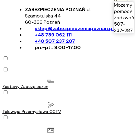
Możemy
ZABEZPIECZENIA POZNAŃ
ul.
pomóc?
Szamotulska 44
Zadzwoń
60-366
Poznań
507-
sklep@zabezpieczeniapoznan.pl
237-287
+48 789 062 111
+48 507 237 287
pn.-pt.: 8.00-17.00
Zestawy Zabezpieczeń
Telewizja Przemysłowa CCTV