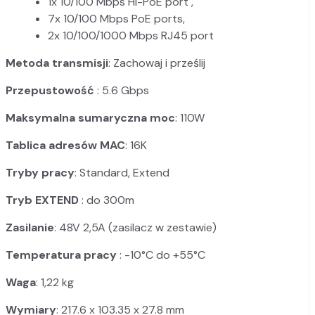
1x 10/100 Mbps Hi-PoE port ,
7x 10/100 Mbps PoE ports,
2x 10/100/1000 Mbps RJ45 port
Metoda transmisji
: Zachowaj i prześlij
Przepustowość
: 5.6 Gbps
Maksymalna sumaryczna moc
: 110W
Tablica adresów MAC
: 16K
Tryby pracy
: Standard, Extend
Tryb EXTEND
: do 300m
Zasilanie
: 48V 2,5A (zasilacz w zestawie)
Temperatura pracy
: -10°C do +55°C
Waga
: 1,22 kg
Wymiary
: 217.6 x 103.35 x 27.8 mm