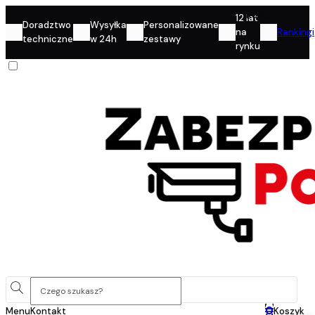
Konto
12 lat
Doradztwo
Wysyłka
Personalizowane
na
Rankingi
techniczne
w 24h
zestawy
rynku
0
Menu
Kontakt
Koszyk