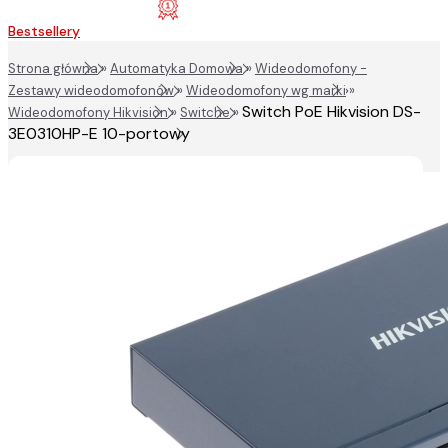
Bestsellery
Strona główna
»
Automatyka Domowa
»
Wideodomofony -
Zestawy wideodomofonów
»
Wideodomofony wg marki
»
Switch PoE Hikvision DS-
Wideodomofony Hikvision
»
Switche
»
3E0310HP-E 10-portowy