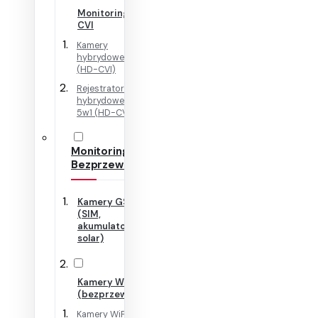
Monitoring HD-
CVI
Kamery
hybrydowe 4w1
(HD-CVI)
Rejestratory
hybrydowe + IP
5w1 (HD-CVI)
Monitoring
Bezprzewodowy
Kamery GSM
(SIM,
akumulator,
solar)
Kamery WiFi
(bezprzewodowe)
Kamery WiFi