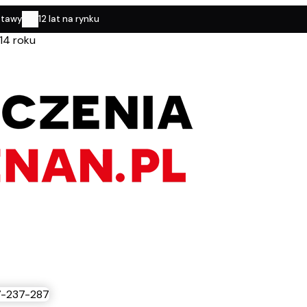
stawy
12 lat na rynku
14 roku
-237-287