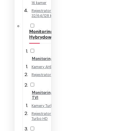
16 kamer
Rejestratory IP na
32/64/128 kamer
Monitoring
Hybrydowy
Monitoring AHD
Kamery AHD
Rejestratory AHD
Monitoring HD-
TVI
Kamery Turbo HD
Rejestratory
Turbo HD