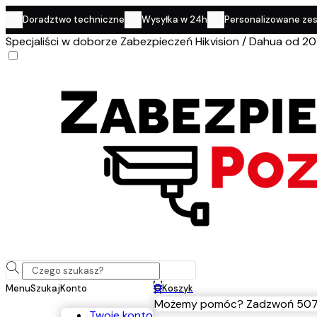
Doradztwo techniczne
Wysyłka w 24h
Personalizowane ze
Specjaliści w doborze Zabezpieczeń Hikvision / Dahua od 20
0
Menu
Szukaj
Konto
Koszyk
Możemy pomóc? Zadzwoń 507
Twoje konto