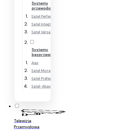
Systemy
przewodowe
Satel Perfecta
Satel Integra
Satel Versa
Systemy
bezprzewodowe
Ajax
Satel Micra
Satel Prefecta WRL
Satel-Abax
Telewizja
Przemysłowa