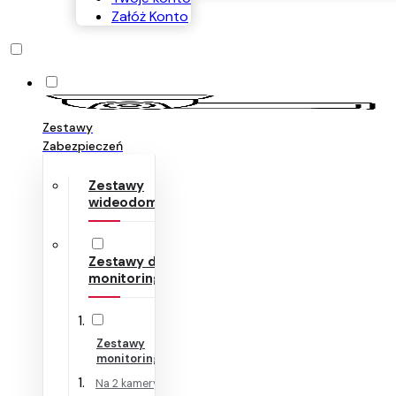
Załóż Konto
Zestawy
Zabezpieczeń
Zestawy
wideodomofonów
Zestawy do
monitoringu
Zestawy
monitoringu IP
Na 2 kamery