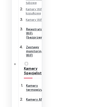
tubowe
Kamery WiFi
kopułkowe
Kamery WiFi Cube
Rejestratory
WiFi
(bezprzewodowe)
Zestawy
monitoringu
WiFI
Kamery
Specjalistyczne
Kamery
termowizyjne
Kamery ANPR