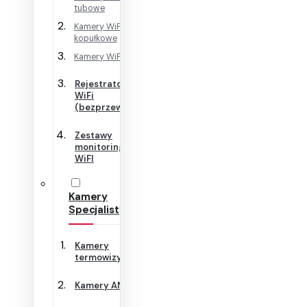
tubowe
Kamery WiFi
kopułkowe
Kamery WiFi Cube
Rejestratory
WiFi
(bezprzewodowe)
Zestawy
monitoringu
WiFI
Kamery
Specjalistyczne
Kamery
termowizyjne
Kamery ANPR