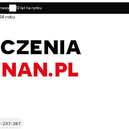
stawy
12 lat na rynku
14 roku
-237-287