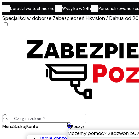
Doradztwo techniczne
Wysyłka w 24h
Personalizowane ze
Specjaliści w doborze Zabezpieczeń Hikvision / Dahua od 20
0
Menu
Szukaj
Konto
Koszyk
Możemy pomóc? Zadzwoń 507
Twoje konto