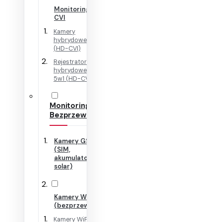
Monitoring HD-
CVI
Kamery
hybrydowe 4w1
(HD-CVI)
Rejestratory
hybrydowe + IP
5w1 (HD-CVI)
Monitoring
Bezprzewodowy
Kamery GSM
(SIM,
akumulator,
solar)
Kamery WiFi
(bezprzewodowe)
Kamery WiFi