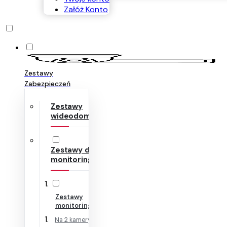
Załóż Konto
Zestawy
Zabezpieczeń
Zestawy
wideodomofonów
Zestawy do
monitoringu
Zestawy
monitoringu IP
Na 2 kamery