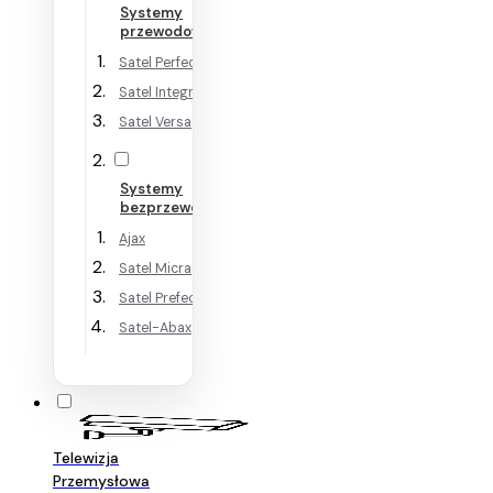
Systemy
przewodowe
Satel Perfecta
Satel Integra
Satel Versa
Systemy
bezprzewodowe
Ajax
Satel Micra
Satel Prefecta WRL
Satel-Abax
Telewizja
Przemysłowa