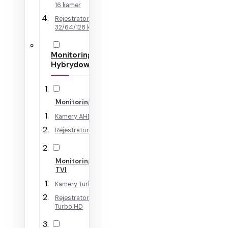
16 kamer
Rejestratory IP na
32/64/128 kamer
Monitoring
Hybrydowy
Monitoring AHD
Kamery AHD
Rejestratory AHD
Monitoring HD-
TVI
Kamery Turbo HD
Rejestratory
Turbo HD