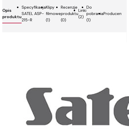
Specyfikacja
Klipy
Recenzje
Do
Opis
Linki
SATEL ASP-
filmowe
produktu
pobrania
Producent
produktu
(2)
215-R
(1)
(0)
(1)