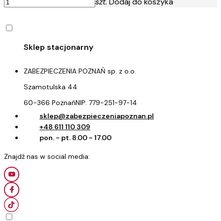
szt.
Dodaj do koszyka
ZABEZPIECZENIA POZNAŃ sp. z o.o.
Szamotulska 44
60-366 Poznań
NIP:
779-251-97-14
sklep@zabezpieczeniapoznan.pl
+48 611 110 309
pon. - pt. 8.00 - 17.00