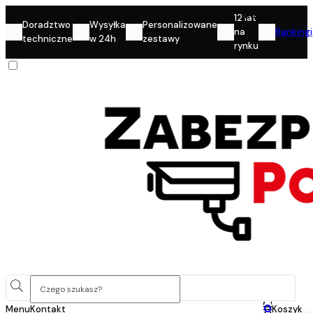
Konto
12 lat
Doradztwo
Wysyłka
Personalizowane
na
Rankingi
techniczne
w 24h
zestawy
rynku
0
Menu
Kontakt
Koszyk