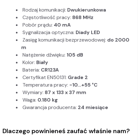
Rodzaj komunikacji:
Dwukierunkowa
Częstotliwość pracy:
868 MHz
Pobór prądu:
40 mA
Sygnalizacja optyczna:
Diady LED
Zasięg komunikacji bezprzewodowej:
do 2000
m
Natężenie dźwięku:
105 dB
Kolor:
Biały
Bateria:
CR123A
Certyfikat EN50131:
Grade 2
Temperatura pracy:
-10...+55 °C
Wymiary:
87 x 133 x 37 mm
Waga:
0.180 kg
Gwarancja producenta:
24 miesiące
Dlaczego powinieneś zaufać właśnie nam?