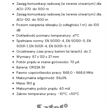
Zasięg komunikacji radiowej (w terenie otwartym) dla
ACU-270: do 500 m
Zasięg komunikacji radiowej (w terenie otwartym) dla
ACU-120: do 500 m
Poziom natężenia dźwięku (z odległości 1 m): do 105
dB
Dokładność pomiaru temperatury: ±1°C
Spełniane normy: EN 50130-4, EN 50130-5, EN
50131-1, EN 50131-4, EN 50131-5-3
Oczekiwany czas pracy baterii (w latach): do 2
Wymiary: 87 x 133 x 37 mm
Pobór prądu w stanie gotowości: 70 µA
Bateria: CR123A 3V
Pasmo częstotliwości pracy: 868,0 ÷ 868,6 MHz
Maksymalna wilgotność: 93±3%
Masa: 180 g
Maksymalny pobór prądu: 40 mA
Zakres temperatur pracy: -10°C...+55°C