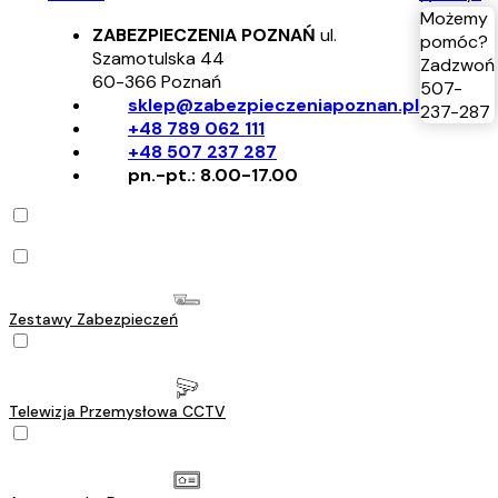
Możemy
ZABEZPIECZENIA POZNAŃ
ul.
pomóc?
Szamotulska 44
Zadzwoń
60-366
Poznań
507-
sklep@zabezpieczeniapoznan.pl
237-287
+48 789 062 111
+48 507 237 287
pn.-pt.: 8.00-17.00
Zestawy Zabezpieczeń
Telewizja Przemysłowa CCTV