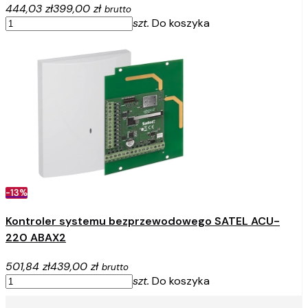
444,03 zł
399,00 zł
brutto
szt.
Do koszyka
-13%
Kontroler systemu bezprzewodowego SATEL ACU-
220 ABAX2
501,84 zł
439,00 zł
brutto
szt.
Do koszyka