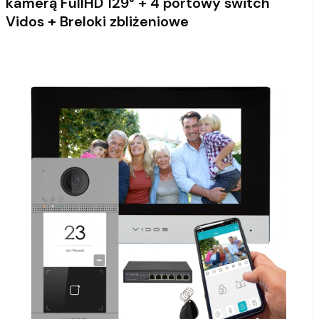
kamerą FullHD 129° + 4 portowy switch
Vidos + Breloki zbliżeniowe