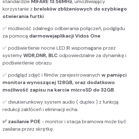
standardzie
MIFARE 13.56MHz
, umożliwiający
korzystanie z
breloków zbliżeniowych do szybkiego
otwierania furtki
✅ możliwość zdalnego odbierania połączeń, podglądu
za pomocą
darmowej
aplikacji Vidos One
✅ podświetlenie nocne LED IR wspomagane przez
systemy
WDR,DNR, BLC
odpowiedzialne za dynamikę i
podświetlenie obrazu
✅ podgląd zdjęć i filmów zarejestrowanych
w pamięci
monitora wynoszącej 128GB, oraz dodatkowo
możliwość zapisu na karcie microSD do 32GB
.
✅ dwukierunkowy system audio ( duplex ) z funkcją
redukcji zakłóceń i eliminacji echa.
✅ zasilanie POE
- monitor i stacja bramowa może być
zasilana przez skrętkę