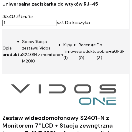
Uniwersalna zaciskarka do wtyków RJ-45
35,40 zł
brutto
szt.
Do koszyka
Specyfikacja
Klipy
Recenzje
Do
Opis
zestawu Vidos
filmowe
produktu
pobrania
GPSR
produktu
S2401N z monitorem
(1)
(0)
(3)
M2010
Zestaw wideodomofonowy S2401-N z
Monitorem 7" LCD + Stacja zewnętrzna