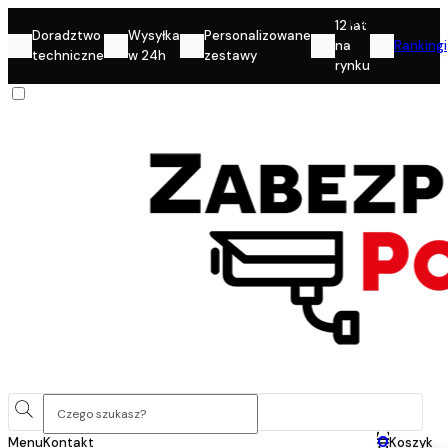
Konto
12 lat
Doradztwo
Wysyłka
Personalizowane
na
Rankingi
techniczne
w 24h
zestawy
rynku
0
Menu
Kontakt
Koszyk