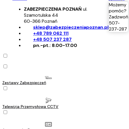
Możemy
ZABEZPIECZENIA POZNAŃ
ul.
pomóc?
Szamotulska 44
Zadzwoń
60-366
Poznań
507-
sklep@zabezpieczeniapoznan.pl
237-287
+48 789 062 111
+48 507 237 287
pn.-pt.: 8.00-17.00
Zestawy Zabezpieczeń
Telewizja Przemysłowa CCTV