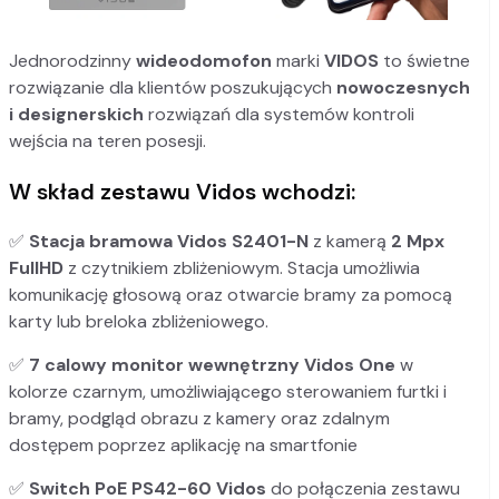
Jednorodzinny
wideodomofon
marki
VIDOS
to świetne
rozwiązanie dla klientów poszukujących
nowoczesnych
i designerskich
rozwiązań dla systemów kontroli
wejścia na teren posesji.
W skład zestawu Vidos wchodzi:
✅
Stacja bramowa Vidos S2401-N
z kamerą
2 Mpx
FullHD
z czytnikiem zbliżeniowym. Stacja umożliwia
komunikację głosową oraz otwarcie bramy za pomocą
karty lub breloka zbliżeniowego.
✅
7 calowy monitor wewnętrzny Vidos One
w
kolorze czarnym, umożliwiającego sterowaniem furtki i
bramy, podgląd obrazu z kamery oraz zdalnym
dostępem poprzez aplikację na smartfonie
✅
Switch PoE PS42-60
Vidos
do połączenia zestawu