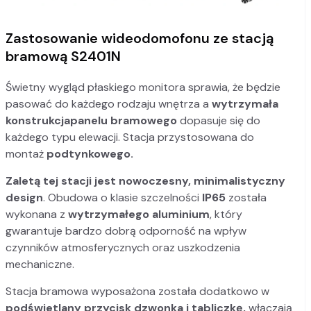
Zastosowanie wideodomofonu ze stacją
bramową S2401N
Świetny wygląd płaskiego monitora sprawia, że będzie
pasować do każdego rodzaju wnętrza a
wytrzymała
konstrukcja
panelu bramowego
dopasuje się do
każdego typu elewacji. Stacja przystosowana do
montaż
podtynkowego.
Zaletą tej stacji jest nowoczesny, minimalistyczny
design
. Obudowa o klasie szczelności
IP65
została
wykonana z
wytrzymałego aluminium
, który
gwarantuje bardzo dobrą odporność na wpływ
czynników atmosferycznych oraz uszkodzenia
mechaniczne.
Stacja bramowa wyposażona została dodatkowo w
podświetlany przycisk dzwonka i tabliczkę,
włączają